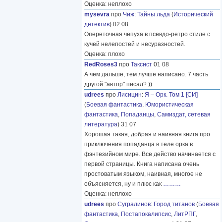
Оценка: неплохо
mysevra
про
Чиж
:
Тайны льда
(
Исторический
детектив
) 02 08
Опереточная чепуха в псевдо-ретро стиле с
кучей нелепостей и несуразностей.
Оценка: плохо
RedRoses3
про
Таксист
01 08
А чем дальше, тем лучше написано. 7 часть
другой "автор" писал? ))
udrees
про
Лисицин
:
Я – Орк. Том 1 [СИ]
(
Боевая фантастика
,
Юмористическая
фантастика
,
Попаданцы
,
Самиздат, сетевая
литература
) 31 07
Хорошая такая, добрая и наивная книга про
приключения попаданца в теле орка в
фэнтезийном мире. Все действо начинается с
первой страницы. Книга написана очень
простоватым языком, наивная, многое не
объясняется, ну и плюс как
………
Оценка: неплохо
udrees
про
Сугралинов
:
Город титанов
(
Боевая
фантастика
,
Постапокалипсис
,
ЛитРПГ
,