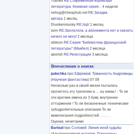
Tramell
RE:Современная корейская
литература. Книжная серия...
4 недели
nehug@cheaphub.net
RE:Загадка
автора
1 месяц
Drunkenmunky
RE:/sql/
1 месяц
larin
RE:Заплатила, а абонемента нет и скачать
ничего не могу!
2 месяца
sibkron
RE:Серия "Библиотека французской
литературы" (Макбел)
2 месяца
akorish
RE:Регистрация
3 месяца
Впечатления о книгах
pulochka
про
Ефремов
:
Туманность Андромеды
(
Научная фантастика
) 07 08
Несколько раз в своей жизни пыталась
прочитать эту трилогию и......ну никак.! - То ли
эти краткие имена из 3 букв, внутренее
отторжение ! То ли бесконечные технические
зубодробительные описания.То ли
живописания подробностей
………
Оценка: нечитаемо
Barbud
про
Соловей
:
Линия иной судьбы
(
Альтернативная история
,
Попаданцы
,