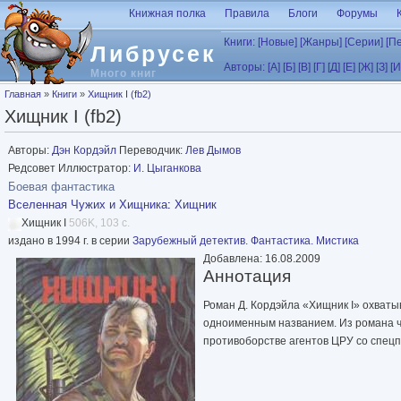
Перейти к основному содержанию
Книжная полка
Правила
Блоги
Форумы
Книги:
[Новые]
[Жанры]
[Серии]
[П
Либрусек
Авторы:
[А]
[Б]
[В]
[Г]
[Д]
[Е]
[Ж]
[З]
[И
Много книг
Вы здесь
Главная
»
Книги
»
Хищник I (fb2)
Хищник I (fb2)
Авторы:
Дэн Кордэйл
Переводчик:
Лев Дымов
Редсовет Иллюстратор:
И. Цыганкова
Боевая фантастика
Вселенная Чужих и Хищника
:
Хищник
Хищник I
506K, 103 с.
издано в 1994 г. в серии
Зарубежный детектив. Фантастика. Мистика
Добавлена: 16.08.2009
Аннотация
Роман Д. Кордэйла «Хищник I» охваты
одноименным названием. Из романа ч
противоборстве агентов ЦРУ со спец