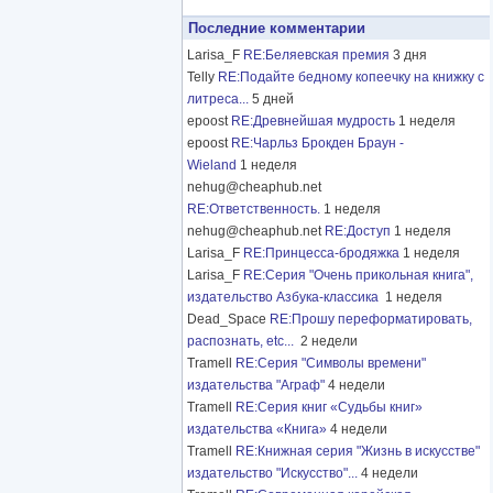
Последние комментарии
Larisa_F
RE:Беляевская премия
3 дня
Telly
RE:Подайте бедному копеечку на книжку с
литреса...
5 дней
epoost
RE:Древнейшая мудрость
1 неделя
epoost
RE:Чарльз Брокден Браун -
Wieland
1 неделя
nehug@cheaphub.net
RE:Ответственность.
1 неделя
nehug@cheaphub.net
RE:Доступ
1 неделя
Larisa_F
RE:Принцесса-бродяжка
1 неделя
Larisa_F
RE:Серия "Очень прикольная книга",
издательство Азбука-классика
1 неделя
Dead_Space
RE:Прошу переформатировать,
распознать, etc...
2 недели
Tramell
RE:Серия "Символы времени"
издательства "Аграф"
4 недели
Tramell
RE:Серия книг «Судьбы книг»
издательства «Книга»
4 недели
Tramell
RE:Книжная серия "Жизнь в искусстве"
издательство "Искусство"...
4 недели