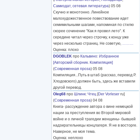
Самиздат, сетевая литература
) 05 08
Скучно и монотонно. Линейное
малохудожественное повествование идет
семимильными шагами, напоминая по стилю
скорее сочинение "Как я провел лето". К
середине читал через строчку, к концу уже
через несколько страниц. Не советую,
………
Оценка: плохо
DGOBLEK
про
Кальвино
:
Избранное
[Авторский сборник. Компиляция]
(
Современная проза
) 05 08
Компиляция...Путь в штаб (рассказ, перевод Р.
Хлодовского) должен быть, здесь же вставили
другой перевод.
Oleg68
про
Шлинк
:
Чтец
[
Der Vorleser
ru]
(
Современная проза
) 04 08
Книга- рассуждение автора о вине немецкой
нации за преступления во Второй мировой
войне и о личной трагедии женщины- бывшей
надзирательницы концлагеря. Я не в восторге.
Наверное, не моя тема.
Оценка: неплохо