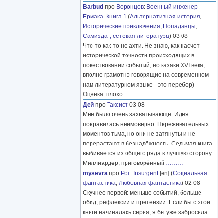
Barbud
про
Воронцов
:
Военный инженер
Ермака. Книга 1
(
Альтернативная история
,
Исторические приключения
,
Попаданцы
,
Самиздат, сетевая литература
) 03 08
Что-то как-то не ахти. Не знаю, как насчет
исторической точности происходящих в
повествовании событий, но казаки XVI века,
вполне грамотно говорящие на современном
нам литературном языке - это перебор)
Оценка: плохо
Дей
про
Таксист
03 08
Мне было очень захватывающе. Идея
понравилась неимоверно. Переживательных
моментов тьма, но они не затянуты и не
перерастают в безнадёжность. Седьмая книга
выбивается из общего ряда в лучшую сторону.
Миллиардер, приговорённый
………
mysevra
про
Рот
:
Insurgent
[en] (
Социальная
фантастика
,
Любовная фантастика
) 02 08
Скучнее первой: меньше событий, больше
обид, рефлексии и претензий. Если бы с этой
книги начиналась серия, я бы уже забросила.