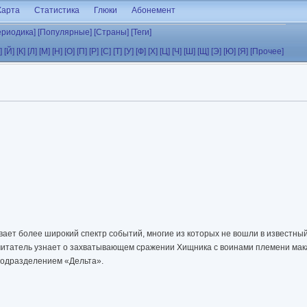
Карта
Статистика
Глюки
Абонемент
ериодика]
[Популярные]
[Страны]
[Теги]
]
[Й]
[К]
[Л]
[М]
[Н]
[О]
[П]
[Р]
[С]
[Т]
[У]
[Ф]
[Х]
[Ц]
[Ч]
[Ш]
[Щ]
[Э]
[Ю]
[Я]
[Прочее]
вает более широкий спектр событий, многие из которых не вошли в известны
итатель узнает о захватывающем сражении Хищника с воинами племени мак
подразделением «Дельта».