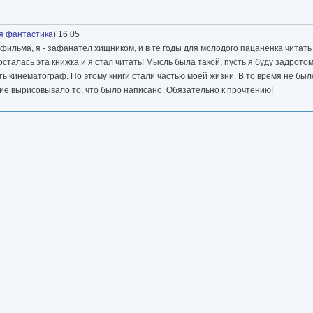
я фантастика
) 16 05
фильма, я - зафанател хищником, и в те годы для молодого пацаненка читат
сталась эта книжка и я стал читать! Мысль была такой, пусть я буду задротом,
ть кинематограф. По этому книги стали частью моей жизни. В то время не был
ие вырисовывало то, что было написано. Обязательно к прочтению!