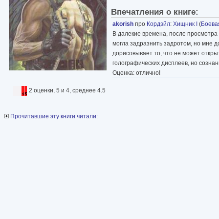
Впечатления о книге:
akorish
про
Кордэйл
:
Хищник I
(
Боева
В далекие времена, после просмотра 
могла задразнить задротом, но мне до
дорисовывает то, что не может откры
голографических дисплеев, но сознан
Оценка: отлично!
2 оценки, 5 и 4, среднее 4.5
Прочитавшие эту книги читали: