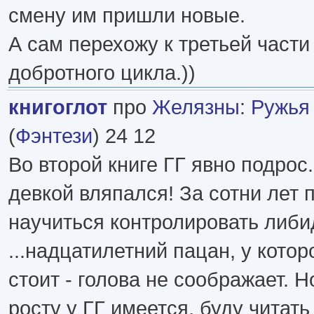
смену им пришли новые.
А сам перехожу к третьей части
добротного цикла.))
книгоглот
про
Желязны
:
Ружья
(
Фэнтези
) 24 12
Во второй книге ГГ явно подрос.
девкой вляпался! За сотни лет 
научиться контролировать либи
...надцатилетний пацан, у которо
стоит - голова не соображает. Н
росту у ГГ имеется, буду читат