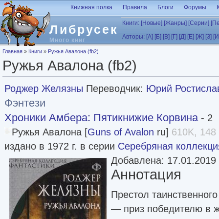
Перейти к основному содержанию
Книжная полка
Правила
Блоги
Форумы
Книги:
[Новые]
[Жанры]
[Серии]
[П
Либрусек
Авторы:
[А]
[Б]
[В]
[Г]
[Д]
[Е]
[Ж]
[З]
[И
Много книг
Вы здесь
Главная
»
Книги
»
Ружья Авалона (fb2)
Ружья Авалона (fb2)
Роджер Желязны
Переводчик:
Юрий Ростисла
Фэнтези
Хроники Амбера
:
Пятикнижие Корвина
- 2
Ружья Авалона [
Guns of Avalon
ru]
610K, 148 
издано в 1972 г. в серии
Серебряная коллекци
Добавлена: 17.01.2019
Аннотация
Престол таинственного
— приз победителю в ж