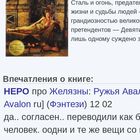
Сталь и огонь, предате
жизни и судьбы людей 
грандиозностью велико
претендентов — Девят
лишь одному суждено з
Впечатления о книге:
HEPO
про
Желязны
:
Ружья Ава
Avalon
ru] (
Фэнтези
) 12 02
да.. согласен.. переводили как 
человек. оодни и те же вещи с