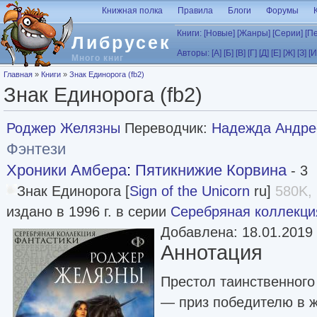
Перейти к основному содержанию
Книжная полка
Правила
Блоги
Форумы
Книги:
[Новые]
[Жанры]
[Серии]
[П
Либрусек
Авторы:
[А]
[Б]
[В]
[Г]
[Д]
[Е]
[Ж]
[З]
[И
Много книг
Вы здесь
Главная
»
Книги
»
Знак Единорога (fb2)
Знак Единорога (fb2)
Роджер Желязны
Переводчик:
Надежда Андре
Фэнтези
Хроники Амбера
:
Пятикнижие Корвина
- 3
Знак Единорога [
Sign of the Unicorn
ru]
580K, 
издано в 1996 г. в серии
Серебряная коллекци
Добавлена: 18.01.2019
Аннотация
Престол таинственного
— приз победителю в ж