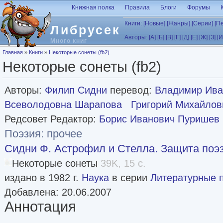
Перейти к основному содержанию
Книжная полка
Правила
Блоги
Форумы
Книги:
[Новые]
[Жанры]
[Серии]
[П
Либрусек
Авторы:
[А]
[Б]
[В]
[Г]
[Д]
[Е]
[Ж]
[З]
[И
Много книг
Вы здесь
Главная
»
Книги
»
Некоторые сонеты (fb2)
Некоторые сонеты (fb2)
Авторы:
Филип Сидни
перевод:
Владимир Ива
Всеволодовна Шарапова
Григорий Михайлов
Редсовет Редактор:
Борис Иванович Пуришев
Поэзия: прочее
Сидни Ф. Астрофил и Стелла. Защита поэ
Некоторые сонеты
39K, 15 с.
издано в 1982 г.
Наука
в серии
Литературные 
Добавлена: 20.06.2007
Аннотация