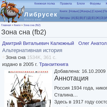
Перейти к основному содержанию
Книжная полка
Правила
Блоги
Форумы
Книги:
[Новые]
[Жанры]
[Серии]
[П
Либрусек
Авторы:
[А]
[Б]
[В]
[Г]
[Д]
[Е]
[Ж]
[З]
[И
Много книг
Вы здесь
Главная
»
Книги
»
Зона сна (fb2)
Зона сна (fb2)
Дмитрий Витальевич Калюжный
Олег Анатол
Альтернативная история
Зона сна
1534K, 361 с.
издано в 2005 г.
Транзиткнига
Добавлена: 16.10.2009
Аннотация
Россия 1934 года, нико
Сталина…
Здесь в 1917 году сост