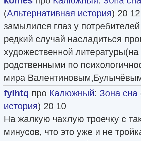
komes
про
Калюжный
:
Зона сн
(
Альтернативная история
) 20 12
замылился глаз у потребителей
редкий случай насладиться пр
художественной литературы(на 
родственными по психологично
мира Валентиновым,Булычёвым
fуlhtq
про
Калюжный
:
Зона сна
история
) 20 10
На жалкую чахлую троечку с та
минусов, что это уже и не тройк