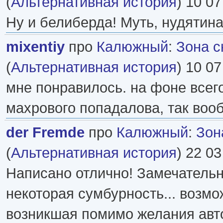
(
Альтернативная история
) 10 07
Ну и белиберда! Муть, нудятина
mixentiy
про
Калюжный
:
Зона с
(
Альтернативная история
) 10 07
мне понравилось. на фоне всег
махрового попадалова, так воо
der Fremde
про
Калюжный
:
Зон
(
Альтернативная история
) 22 03
Написано отлично! Замечательн
некоторая сумбурность... возмо
возникшая помимо желания авто