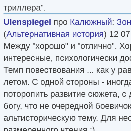
триллера".
Ulenspiegel
про
Калюжный
:
Зон
(
Альтернативная история
) 12 07
Между "хорошо" и "отлично". Х
интересные, психологически до
Темп повествования ... как у ра
летом. С одной стороны - иногд
поторопить развитие сюжета, с 
богу, что не очередной боевичок
альтисторическую тему. Для не
размеренного чтения :)