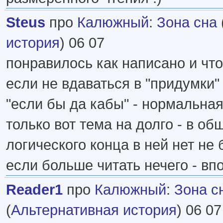
Steus
про
Калюжный
:
Зона сна
история
) 06 07
понравилось как написано и чт
если не вдаваться в "придумки"
"если бы да кабы" - нормальна
только вот тема на долго - в об
логического конца в ней нет не 
если больше читать нечего - в
Reader1
про
Калюжный
:
Зона с
(
Альтернативная история
) 06 07