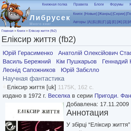
Перейти к основному содержанию
Книжная полка
Правила
Блоги
Форумы
Книги:
[Новые]
[Жанры]
[Серии]
[П
Либрусек
Авторы:
[А]
[Б]
[В]
[Г]
[Д]
[Е]
[Ж]
[З]
[И
Много книг
Вы здесь
Главная
»
Книги
»
Еліксир життя (fb2)
Еліксир життя (fb2)
Юрій Герасименко
Анатолій Олексійович Ста
Василь Бережний
Кiм Пушкарьов
Геннадий 
Леонід Сапожников
Юрій Забєлло
Научная фантастика
Еліксир життя [uk]
1175K, 162 с.
издано в 1972 г.
Веселка
в серии
Пригоди. Фан
Добавлена: 17.11.2009
Аннотация
У збірці “Еліксир життя”