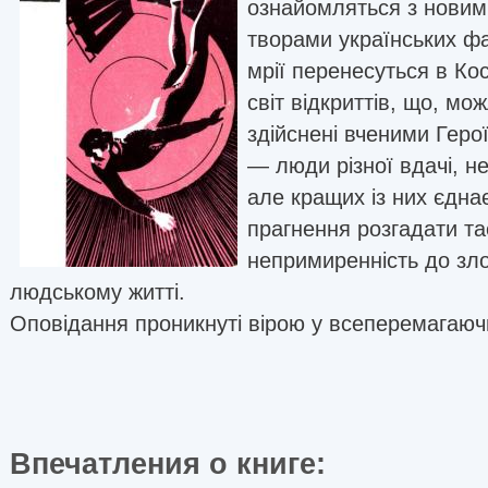
ознайомляться з новим
творами українських фа
мрії перенесуться в Ко
світ відкриттів, що, мо
здійснені вченими Геро
— люди різної вдачі, н
але кращих із них єднає
прагнення розгадати та
непримиренність до зло
людському житті.
Оповідання проникнуті вірою у всеперемагаюч
Впечатления о книге: