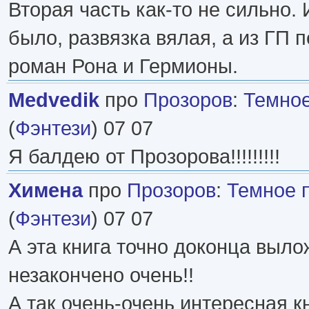
Вторая часть как-то не сильно. 
было, развязка вялая, а из ГП 
роман Рона и Гермионы.
Medvedik
про
Прозоров
:
Темное
(
Фэнтези
) 07 07
Я балдею от Прозорова!!!!!!!!!
Химена
про
Прозоров
:
Темное 
(
Фэнтези
) 07 07
А эта книга точно доконца выло
незакончено очень!!
А так очень-очень интересная кни