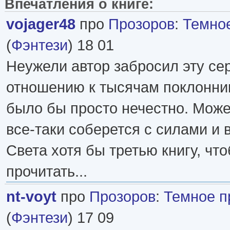
Впечатления о книге:
vojager48
про
Прозоров
:
Темно
(
Фэнтези
) 18 01
Неужели автор забросил эту се
отношению к тысячам поклонник
было бы просто нечестно. Може
все-таки соберется с силами и 
Света хотя бы третью книгу, чт
прочитать...
nt-voyt
про
Прозоров
:
Темное п
(
Фэнтези
) 17 09