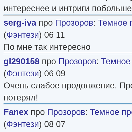
интереснее и интриги побольше.
serg-iva
про
Прозоров
:
Темное 
(
Фэнтези
) 06 11
По мне так интересно
gl290158
про
Прозоров
:
Темное
(
Фэнтези
) 06 09
Очень слабое продолжение. Про
потерял!
Fanex
про
Прозоров
:
Темное пр
(
Фэнтези
) 08 07