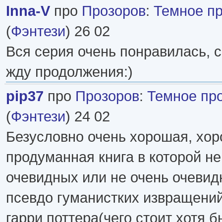
Inna-V
про
Прозоров
:
Темное п
(
Фэнтези
) 26 02
Вся серия очень понравилась, 
жду продолжения:)
pip37
про
Прозоров
:
Темное пр
(
Фэнтези
) 24 02
Безусловно очень хорошая, хо
продуманная книга в которой н
очевидных или не очень очевид
псевдо гуманистких извращений,
гарри поттера(чего стоит хотя бы