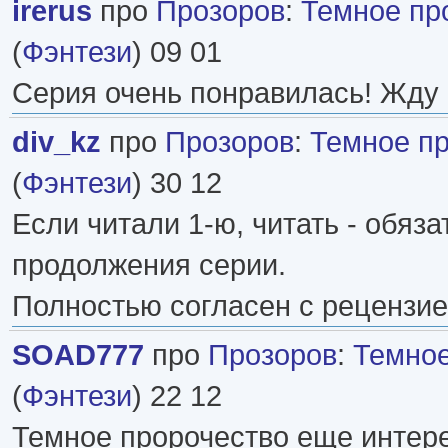
irerus
про
Прозоров
:
Темное пр
(
Фэнтези
) 09 01
Серия очень понравилась! Жду
div_kz
про
Прозоров
:
Темное п
(
Фэнтези
) 30 12
Если читали 1-ю, читать - обяз
продолжения серии.
Полностью согласен с рецензи
SOAD777
про
Прозоров
:
Темное
(
Фэнтези
) 22 12
Темное пророчество еще интер