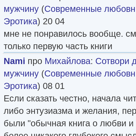
мужчину
(
Современные любовн
Эротика
) 20 04
мне не понравилось вообще. см
только первую часть книги
Nami
про
Михайлова
:
Сотвори 
мужчину
(
Современные любовн
Эротика
) 08 01
Если сказать честно, начала чит
либо энтузиазма и желания, п
были "обычная книга о любви и 
более,никакого глубокого смысл