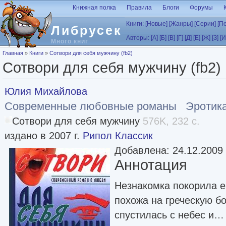
Перейти к основному содержанию
Книжная полка
Правила
Блоги
Форумы
Книги:
[Новые]
[Жанры]
[Серии]
[П
Либрусек
Авторы:
[А]
[Б]
[В]
[Г]
[Д]
[Е]
[Ж]
[З]
[И
Много книг
Вы здесь
Главная
»
Книги
»
Сотвори для себя мужчину (fb2)
Сотвори для себя мужчину (fb2)
Юлия Михайлова
Современные любовные романы
Эротик
Сотвори для себя мужчину
576K, 232 с.
издано в 2007 г.
Рипол Классик
Добавлена: 24.12.2009
Аннотация
Незнакомка покорила е
похожа на греческую б
спустилась с небес и…