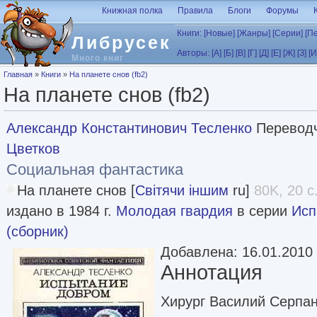
Перейти к основному содержанию
Книжная полка
Правила
Блоги
Форумы
Книги:
[Новые]
[Жанры]
[Серии]
[П
Либрусек
Авторы:
[А]
[Б]
[В]
[Г]
[Д]
[Е]
[Ж]
[З]
[И
Много книг
Вы здесь
Главная
»
Книги
»
На планете снов (fb2)
На планете снов (fb2)
Александр Константинович Тесленко
Перевод
Цветков
Социальная фантастика
На планете снов [
Світячи іншим
ru]
80K, 20 с
издано в 1984 г.
Молодая гвардия
в серии
Исп
(сборник)
Добавлена: 16.01.2010
Аннотация
Хирург Василий Серпан