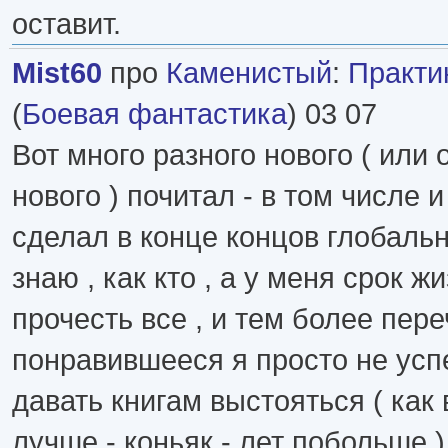
оставит.
Mist60
про
Каменистый
:
Практик
(
Боевая фантастика
) 03 07
Вот много разного нового ( или
нового ) почитал - в том числе 
сделал в конце концов глобаль
знаю , как кто , а у меня срок ж
прочесть все , и тем более пере
понравившееся я просто не усп
давать книгам выстояться ( как
лучше - коньяк - лет побольше )