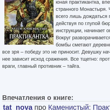
юная практикантка, вп
странного Монастыря. 
всего лишь дождаться 
действуя по глупой бю
инструкции, начинает 
Вокруг разворачиваетс
бомбы сметают деревни
все зря – победу это не приносит. Девушку на
нее зависит исход сражения. Все тщетно: про
враги, главный противник – тайга.
Впечатления о книге:
tat_nova
про
Каменистый
:
Практ