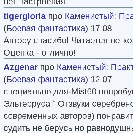
нет настроения.
tigergloria
про
Каменистый
:
Пра
(
Боевая фантастика
) 17 08
Автору спасибо! Читается легко
Оценка - отлично!
Azgenar
про
Каменистый
:
Практ
(
Боевая фантастика
) 12 07
специально для-Mist60 попробу
Эльтерруса " Отзвуки серебреног
современных авторов) понравит
судить не берусь но равнодушн