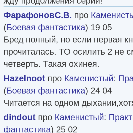
жду продолжения серии!
ФарафоновС.В.
про
Каменист
(
Боевая фантастика
) 19 05
Бред полный, но если первая кн
прочиталась. ТО осилить 2 не с
четверть. Такая охинея.
Hazelnoot
про
Каменистый
:
Пра
(
Боевая фантастика
) 24 04
Читается на одном дыхании,хот
dindout
про
Каменистый
:
Практ
фантастика
) 25 02