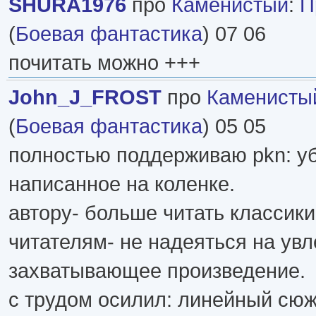
SHURA1976
про
Каменистый
:
П
(
Боевая фантастика
) 07 06
почитать можно +++
John_J_FROST
про
Каменисты
(
Боевая фантастика
) 05 05
полностью поддерживаю pkn: уб
написанное на коленке.
автору- больше читать классики
читателям- не надеяться на увл
захватывающее произведение.
с трудом осилил: линейный сюж