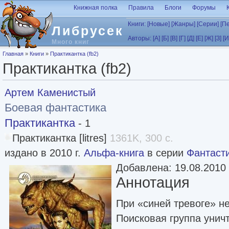
Перейти к основному содержанию
Книжная полка
Правила
Блоги
Форумы
Книги:
[Новые]
[Жанры]
[Серии]
[П
Либрусек
Авторы:
[А]
[Б]
[В]
[Г]
[Д]
[Е]
[Ж]
[З]
[И
Много книг
Вы здесь
Главная
»
Книги
»
Практикантка (fb2)
Практикантка (fb2)
Артем Каменистый
Боевая фантастика
Практикантка
- 1
Практикантка [litres]
1361K, 300 с.
издано в 2010 г.
Альфа-книга
в серии
Фантаст
Добавлена: 19.08.2010
Аннотация
При «синей тревоге» не 
Поисковая группа унич