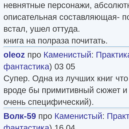
невнятные персонажи, абсолют
описательная составляющая- по
встал, ушел оттуда.
книга на полраза почитать.
oleoz
про
Каменистый
:
Практик
фантастика
) 03 05
Супер. Одна из лучших книг что
вроде бы примитивный сюжет и
очень специфический).
Волк-59
про
Каменистый
:
Практ
фантастика
) 16 04