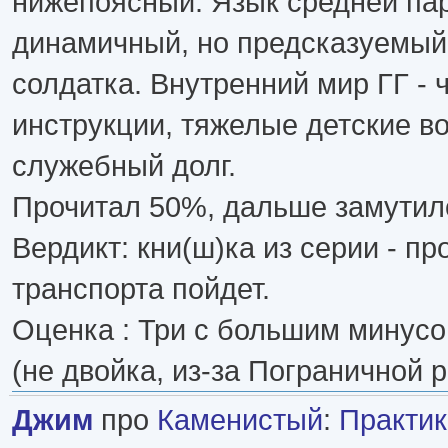
нижепоясный. Язык средней па
динамичный, но предсказуемый.
солдатка. Внутренний мир ГГ - 
инструкции, тяжелые детские в
служебный долг.
Прочитал 50%, дальше замутил
Вердикт: кни(ш)ка из серии - п
транспорта пойдет.
Оценка : Три с большим минус
(не двойка, из-за Пограничной р
Джим
про
Каменистый
:
Практик