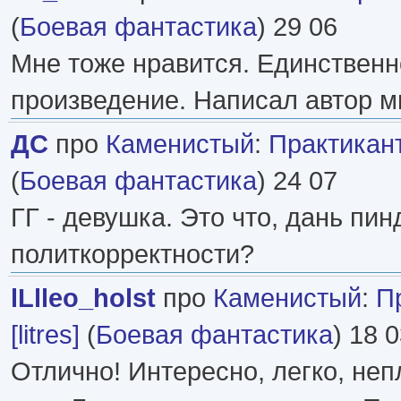
(
Боевая фантастика
) 29 06
Мне тоже нравится. Единствен
произведение. Написал автор мн
ДС
про
Каменистый
:
Практикантк
(
Боевая фантастика
) 24 07
ГГ - девушка. Это что, дань пи
политкорректности?
lLlleo_holst
про
Каменистый
:
П
[litres]
(
Боевая фантастика
) 18 
Отлично! Интересно, легко, неп