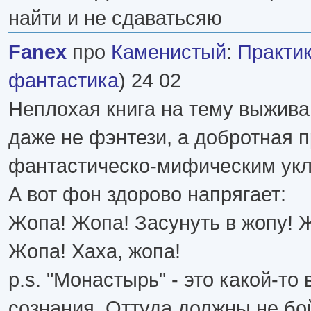
найти и не сдаватьсяю
Fanex
про
Каменистый
:
Практи
фантастика
) 24 02
Неплохая книга на тему выживан
даже не фэнтези, а добротная п
фантастическо-мифическим ук
А вот фон здорово напрягает:
Жопа! Жопа! Засунуть в жопу! 
Жопа! Хаха, жопа!
p.s. "Монастырь" - это какой-то
сознания. Оттуда должны не бо