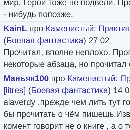
мир. Герои тоже не подвели. Пр
- нибудь попозже.
KainL
про
Каменистый
:
Практика
(
Боевая фантастика
) 27 02
Прочитал, вполне неплохо. Про
некоторые абзаца, но прочитал 
Маньяк100
про
Каменистый
:
Пр
[litres]
(
Боевая фантастика
) 14 
alaverdy ,прежде чем лить тут 
бы прочитать о чём пишешь.Изв
комент говорит не о книге , а о 