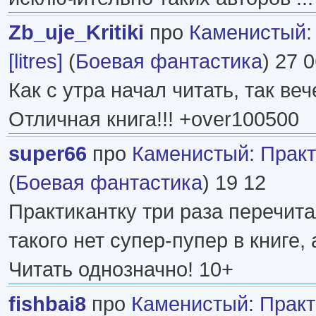
Zb_uje_Kritiki
про
Каменистый
[litres]
(
Боевая фантастика
) 27 
Как с утра начал читать, так ве
Отличная книга!!! +over100500
super66
про
Каменистый
:
Практи
(
Боевая фантастика
) 19 12
Практикантку три раза перечита
такого нет супер-пупер в книге,
Читать однозначно! 10+
fishbai8
про
Каменистый
:
Практи