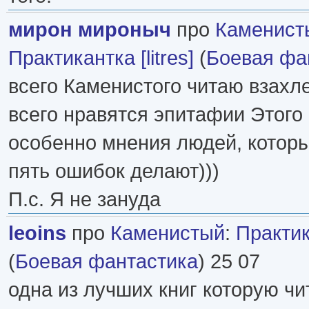
мирон мироныч
про
Каменист
Практикантка [litres]
(
Боевая фа
всего Каменистого читаю взахл
всего нравятся эпитафии Этого 
особенно мнения людей, которые 
пять ошибок делают)))
П.с. Я не зануда
leoins
про
Каменистый
:
Практика
(
Боевая фантастика
) 25 07
одна из лучших книг которую чи