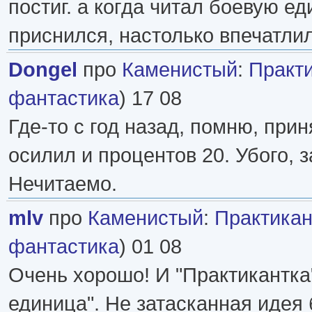
постиг. а когда читал боевую е
приснился, настолько впечатли
Dongel
про
Каменистый
:
Практ
фантастика
) 17 08
Где-то с год назад, помню, прин
осилил и процентов 20. Убого, з
Нечитаемо.
mlv
про
Каменистый
:
Практикан
фантастика
) 01 08
Очень хорошо! И "Практикантка
единица". Не затасканная идея 