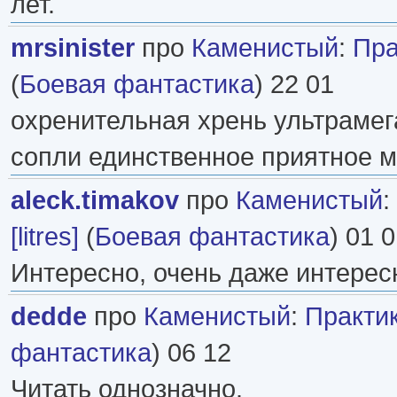
лет.
mrsinister
про
Каменистый
:
Пра
(
Боевая фантастика
) 22 01
охренительная хрень ультраме
сопли единственное приятное 
aleck.timakov
про
Каменистый
:
[litres]
(
Боевая фантастика
) 01 
Интересно, очень даже интерес
dedde
про
Каменистый
:
Практи
фантастика
) 06 12
Читать однозначно.