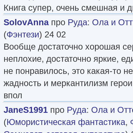
Книга супер, очень смешная и 
SolovAnna
про
Руда
:
Ола и Отт
(
Фэнтези
) 24 02
Вообще достаточно хорошая сер
неплохие, достаточно яркие, ед
не понравилось, это какая-то 
жадность и меркантилизм героин
впол
JaneS1991
про
Руда
:
Ола и Отт
(
Юмористическая фантастика
,