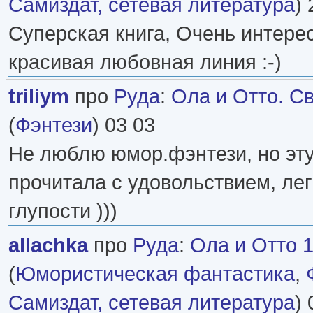
Самиздат, сетевая литература
) 
Суперская книга, Очень интере
красивая любовная линия :-)
triliym
про
Руда
:
Ола и Отто. Св
(
Фэнтези
) 03 03
Не люблю юмор.фэнтези, но эт
прочитала с удовольствием, лег
глупости )))
allachka
про
Руда
:
Ола и Отто 1
(
Юмористическая фантастика
,
Самиздат, сетевая литература
) 