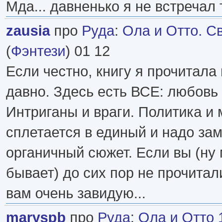
Мда... давненько я не встречал т
zausia
про
Руда
:
Ола и Отто. С
(
Фэнтези
) 01 12
Если честно, книгу я прочитала 
давно. Здесь есть ВСЕ: любовь
Интриганы и враги. Политика и 
сплетается в единый и надо зам
органичный сюжет. Если вы (ну 
бывает) до сих пор не прочитали
вам очень завидую...
maryspb
про
Руда
:
Ола и Отто 