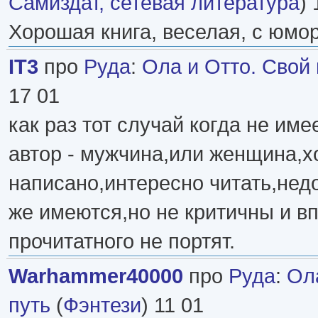
Самиздат, сетевая литература
) 
Хорошая книга, веселая, с юмо
IT3
про
Руда
:
Ола и Отто. Свой 
17 01
как раз тот случай когда не име
автор - мужчина,или женщина,
написано,интересно читать,нед
же имеются,но не критичны и в
прочитатного не портят.
Warhammer40000
про
Руда
:
Ол
путь
(
Фэнтези
) 11 01