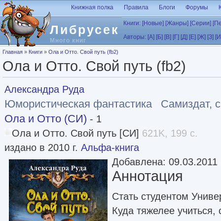
Перейти к основному содержанию
Книжная полка
Правила
Блоги
Форумы
Книги:
[Новые]
[Жанры]
[Серии]
[П
Либрусек
Авторы:
[А]
[Б]
[В]
[Г]
[Д]
[Е]
[Ж]
[З]
[И
Много книг
Вы здесь
Главная
»
Книги
»
Ола и Отто. Свой путь (fb2)
Ола и Отто. Свой путь (fb2)
Александра Руда
Юмористическая фантастика
Самиздат, 
Ола и Отто (СИ)
- 1
Ола и Отто. Свой путь [СИ]
621K, 199 с.
издано в 2010 г.
Альфа-книга
Добавлена: 09.03.2011
Аннотация
Стать студентом Униве
Куда тяжелее учиться, 