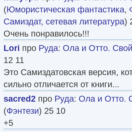
(
Юмористическая фантастика
,
Самиздат, сетевая литература
) 
Очень понравилось!!!
Lori
про
Руда
:
Ола и Отто. Свой
12 11
Это Самиздатовская версия, ко
сильно отличается от книги...
sacred2
про
Руда
:
Ола и Отто. 
(
Фэнтези
) 25 10
+5