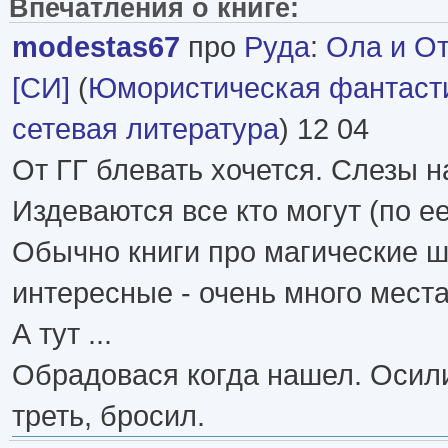
Впечатления о книге:
modestas67
про
Руда
:
Ола и От
[СИ]
(
Юмористическая фантаст
сетевая литература
) 12 04
От ГГ блевать хочется. Слезы н
Издеваются все кто могут (по е
Обычно книги про магические 
интересные - очень много мест
А тут ...
Обрадовася когда нашел. Осили
треть, бросил.