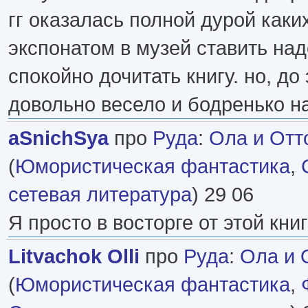
гг оказалась полной дурой каки
экспонатом в музей ставить над
спокойно дочитать книгу. но, до
довольно весело и бодренько н
aSnichSya
про
Руда
:
Ола и Отто
(
Юмористическая фантастика
,
сетевая литература
) 29 06
Я просто в восторге от этой книг
Litvachok Olli
про
Руда
:
Ола и 
(
Юмористическая фантастика
,