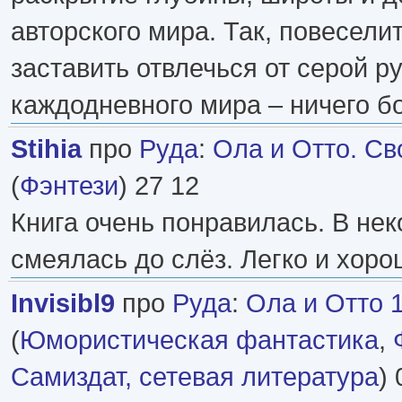
авторского мира. Так, повеселит
заставить отвлечься от серой р
каждодневного мира – ничего б
Stihia
про
Руда
:
Ола и Отто. Св
(
Фэнтези
) 27 12
Книга очень понравилась. В не
смеялась до слёз. Легко и хоро
Invisibl9
про
Руда
:
Ола и Отто 1
(
Юмористическая фантастика
,
Самиздат, сетевая литература
) 