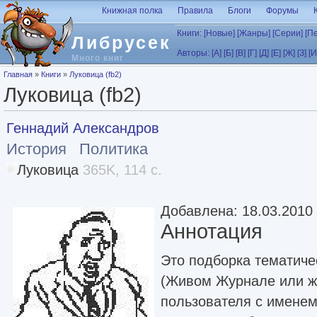
Перейти к основному содержанию
Книжная полка
Правила
Блоги
Форумы
Книги:
[Новые]
[Жанры]
[Серии]
[П
Либрусек
Авторы:
[А]
[Б]
[В]
[Г]
[Д]
[Е]
[Ж]
[З]
[И
Много книг
Вы здесь
Главная
»
Книги
»
Луковица (fb2)
Луковица (fb2)
Геннадий Александров
История
Политика
Луковица
365K, 114 с.
Добавлена: 18.03.2010
Аннотация
Это подборка тематиче
(Живом Журнале или же
пользователя с именем