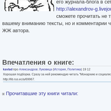
его журнала-блога в се
http://alexandrov-g.livej
сможете прочитать не 
вашему вниманию тексты, но и комментарии чи
ЖЖ автора.
Впечатления о книге:
kavlad
про
Александров
:
Луковица
(
История
,
Политика
) 19 12
Хорошая подборка. Сразу за ней рекомендую читать "Монархию и социализм
http://lib.rus.ec/a/69967.
Прочитавшие эту книги читали: