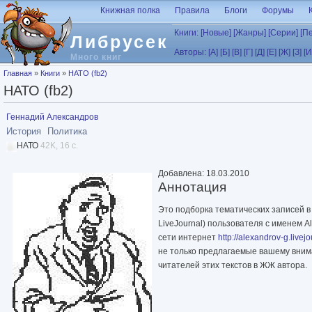
Перейти к основному содержанию
Книжная полка
Правила
Блоги
Форумы
Книги:
[Новые]
[Жанры]
[Серии]
[П
Либрусек
Авторы:
[А]
[Б]
[В]
[Г]
[Д]
[Е]
[Ж]
[З]
[И
Много книг
Вы здесь
Главная
»
Книги
»
НАТО (fb2)
НАТО (fb2)
Геннадий Александров
История
Политика
НАТО
42K, 16 с.
Добавлена: 18.03.2010
Аннотация
Это подборка тематических записей 
LiveJournal) пользователя с именем A
сети интернет
http://alexandrov-g.livej
не только предлагаемые вашему вним
читателей этих текстов в ЖЖ автора.