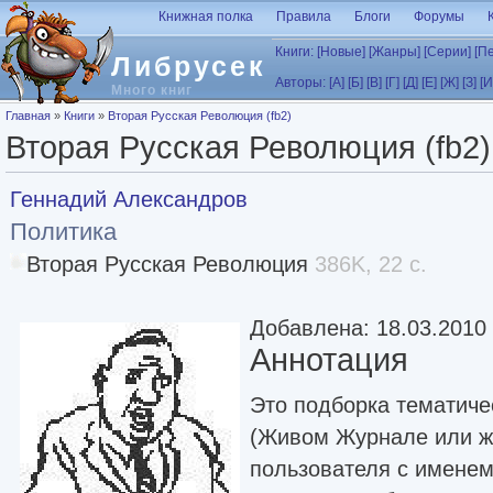
Перейти к основному содержанию
Книжная полка
Правила
Блоги
Форумы
Книги:
[Новые]
[Жанры]
[Серии]
[П
Либрусек
Авторы:
[А]
[Б]
[В]
[Г]
[Д]
[Е]
[Ж]
[З]
[И
Много книг
Вы здесь
Главная
»
Книги
»
Вторая Русская Революция (fb2)
Вторая Русская Революция (fb2)
Геннадий Александров
Политика
Вторая Русская Революция
386K, 22 с.
Добавлена: 18.03.2010
Аннотация
Это подборка тематиче
(Живом Журнале или же
пользователя с именем