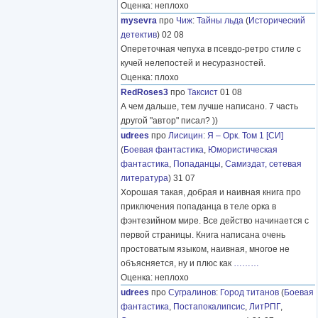
Оценка: неплохо
mysevra
про
Чиж
:
Тайны льда
(
Исторический
детектив
) 02 08
Опереточная чепуха в псевдо-ретро стиле с
кучей нелепостей и несуразностей.
Оценка: плохо
RedRoses3
про
Таксист
01 08
А чем дальше, тем лучше написано. 7 часть
другой "автор" писал? ))
udrees
про
Лисицин
:
Я – Орк. Том 1 [СИ]
(
Боевая фантастика
,
Юмористическая
фантастика
,
Попаданцы
,
Самиздат, сетевая
литература
) 31 07
Хорошая такая, добрая и наивная книга про
приключения попаданца в теле орка в
фэнтезийном мире. Все действо начинается с
первой страницы. Книга написана очень
простоватым языком, наивная, многое не
объясняется, ну и плюс как
………
Оценка: неплохо
udrees
про
Сугралинов
:
Город титанов
(
Боевая
фантастика
,
Постапокалипсис
,
ЛитРПГ
,