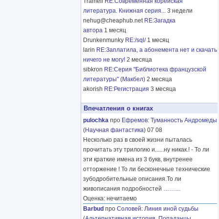
Tramell
RE:Современная корейская
литература. Книжная серия...
3 недели
nehug@cheaphub.net
RE:Загадка
автора
1 месяц
Drunkenmunky
RE:/sql/
1 месяц
larin
RE:Заплатила, а абонемента нет и скачать
ничего не могу!
2 месяца
sibkron
RE:Серия "Библиотека французской
литературы" (Макбел)
2 месяца
akorish
RE:Регистрация
3 месяца
Впечатления о книгах
pulochka
про
Ефремов
:
Туманность Андромеды
(
Научная фантастика
) 07 08
Несколько раз в своей жизни пыталась
прочитать эту трилогию и......ну никак.! - То ли
эти краткие имена из 3 букв, внутренее
отторжение ! То ли бесконечные технические
зубодробительные описания.То ли
живописания подробностей
………
Оценка: нечитаемо
Barbud
про
Соловей
:
Линия иной судьбы
(
Альтернативная история
,
Попаданцы
,