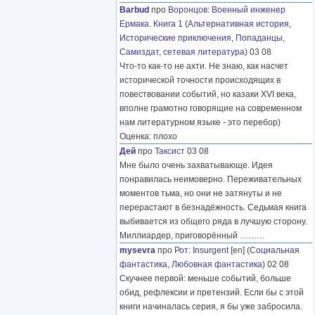
Barbud
про
Воронцов
:
Военный инженер
Ермака. Книга 1
(
Альтернативная история
,
Исторические приключения
,
Попаданцы
,
Самиздат, сетевая литература
) 03 08
Что-то как-то не ахти. Не знаю, как насчет
исторической точности происходящих в
повествовании событий, но казаки XVI века,
вполне грамотно говорящие на современном
нам литературном языке - это перебор)
Оценка: плохо
Дей
про
Таксист
03 08
Мне было очень захватывающе. Идея
понравилась неимоверно. Переживательных
моментов тьма, но они не затянуты и не
перерастают в безнадёжность. Седьмая книга
выбивается из общего ряда в лучшую сторону.
Миллиардер, приговорённый
………
mysevra
про
Рот
:
Insurgent
[en] (
Социальная
фантастика
,
Любовная фантастика
) 02 08
Скучнее первой: меньше событий, больше
обид, рефлексии и претензий. Если бы с этой
книги начиналась серия, я бы уже забросила.