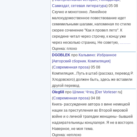
Самиздат, сетевая литература
) 05 08
Скучно и монотонно. Линейное
малохудожественное повествование идет
семимильными шагами, напоминая по стилю
скорее сочинение "Как я провел лето". К
середине читал через строчку, к концу уже
через несколько страниц. Не советую,
………
Оценка: плохо
DGOBLEK
про
Кальвино
:
Избранное
[Авторский сборник. Компиляция]
(
Современная проза
) 05 08
Компиляция...Путь в штаб (рассказ, перевод Р.
Хлодовского) должен быть, здесь же вставили
другой перевод.
Oleg68
про
Шлинк
:
Чтец
[
Der Vorleser
ru]
(
Современная проза
) 04 08
Книга- рассуждение автора о вине немецкой
нации за преступления во Второй мировой
войне и о личной трагедии женщины- бывшей
надзирательницы концлагеря. Я не в восторге.
Наверное, не моя тема.
Оценка: неплохо