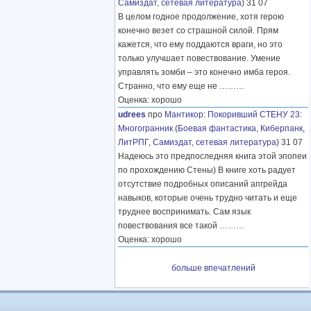
Самиздат, сетевая литература
) 31 07
В целом годное продолжение, хотя герою
конечно везет со страшной силой. Прям
кажется, что ему поддаются враги, но это
только улучшает повествование. Умение
управлять зомби – это конечно имба героя.
Странно, что ему еще не
………
Оценка: хорошо
udrees
про
Мантикор
:
Покоривший СТЕНУ 23:
Многогранник
(
Боевая фантастика
,
Киберпанк
,
ЛитРПГ
,
Самиздат, сетевая литература
) 31 07
Надеюсь это предпоследняя книга этой эпопеи
по прохождению Стены) В книге хоть радует
отсутствие подробных описаний апгрейда
навыков, которые очень трудно читать и еще
труднее воспринимать. Сам язык
повествования все такой
………
Оценка: хорошо
больше впечатлений