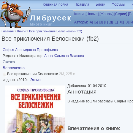
Перейти к основному содержанию
Книжная полка
Правила
Блоги
Форумы
Книги:
[Новые]
[Жанры]
[Серии]
[П
Либрусек
Авторы:
[А]
[Б]
[В]
[Г]
[Д]
[Е]
[Ж]
[З]
[И
Много книг
Вы здесь
Главная
»
Книги
»
Все приключения Белоснежки (fb2)
Все приключения Белоснежки (fb2)
Софья Леонидовна Прокофьева
Редсовет Иллюстратор:
Анна Юльевна Власова
Сказка
Белоснежка
Все приключения Белоснежки
2M, 225 с.
издано в 2010 г.
Эксмо
Добавлена: 01.04.2010
Аннотация
В издание вошли рассказы Софьи Про
Впечатления о книге: