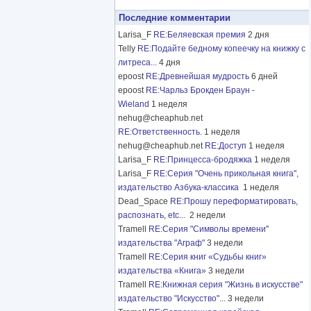
Последние комментарии
Larisa_F
RE:Беляевская премия
2 дня
Telly
RE:Подайте бедному копеечку на книжку с
литреса...
4 дня
epoost
RE:Древнейшая мудрость
6 дней
epoost
RE:Чарльз Брокден Браун -
Wieland
1 неделя
nehug@cheaphub.net
RE:Ответственность.
1 неделя
nehug@cheaphub.net
RE:Доступ
1 неделя
Larisa_F
RE:Принцесса-бродяжка
1 неделя
Larisa_F
RE:Серия "Очень прикольная книга",
издательство Азбука-классика
1 неделя
Dead_Space
RE:Прошу переформатировать,
распознать, etc...
2 недели
Tramell
RE:Серия "Символы времени"
издательства "Аграф"
3 недели
Tramell
RE:Серия книг «Судьбы книг»
издательства «Книга»
3 недели
Tramell
RE:Книжная серия "Жизнь в искусстве"
издательство "Искусство"...
3 недели