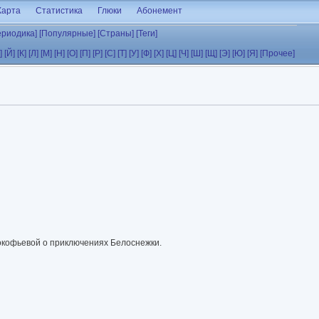
Карта
Статистика
Глюки
Абонемент
ериодика]
[Популярные]
[Страны]
[Теги]
]
[Й]
[К]
[Л]
[М]
[Н]
[О]
[П]
[Р]
[С]
[Т]
[У]
[Ф]
[Х]
[Ц]
[Ч]
[Ш]
[Щ]
[Э]
[Ю]
[Я]
[Прочее]
кофьевой о приключениях Белоснежки.