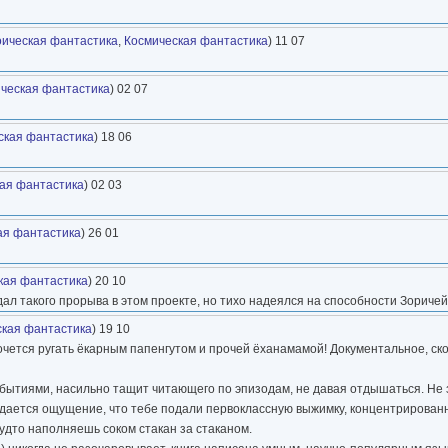
оическая фантастика
,
Космическая фантастика
) 11 07
ческая фантастика
) 02 07
ская фантастика
) 18 06
ая фантастика
) 02 03
ая фантастика
) 26 01
кая фантастика
) 20 10
ал такого прорыва в этом проекте, но тихо надеялся на способности Зоричей 
кая фантастика
) 19 10
 хочется ругать ёкарным папенгутом и прочей ёханамамой! Документальное, с
обытиями, насильно тащит читающего по эпизодам, не давая отдышаться. Не 
оздается ощущение, что тебе подали первоклассную выжимку, концентрирован
удто наполняешь соком стакан за стаканом.