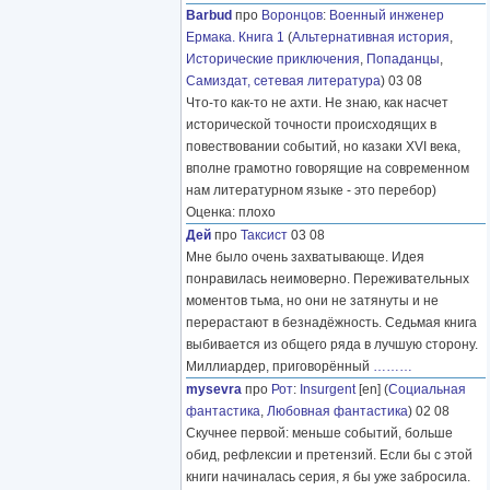
Barbud
про
Воронцов
:
Военный инженер
Ермака. Книга 1
(
Альтернативная история
,
Исторические приключения
,
Попаданцы
,
Самиздат, сетевая литература
) 03 08
Что-то как-то не ахти. Не знаю, как насчет
исторической точности происходящих в
повествовании событий, но казаки XVI века,
вполне грамотно говорящие на современном
нам литературном языке - это перебор)
Оценка: плохо
Дей
про
Таксист
03 08
Мне было очень захватывающе. Идея
понравилась неимоверно. Переживательных
моментов тьма, но они не затянуты и не
перерастают в безнадёжность. Седьмая книга
выбивается из общего ряда в лучшую сторону.
Миллиардер, приговорённый
………
mysevra
про
Рот
:
Insurgent
[en] (
Социальная
фантастика
,
Любовная фантастика
) 02 08
Скучнее первой: меньше событий, больше
обид, рефлексии и претензий. Если бы с этой
книги начиналась серия, я бы уже забросила.