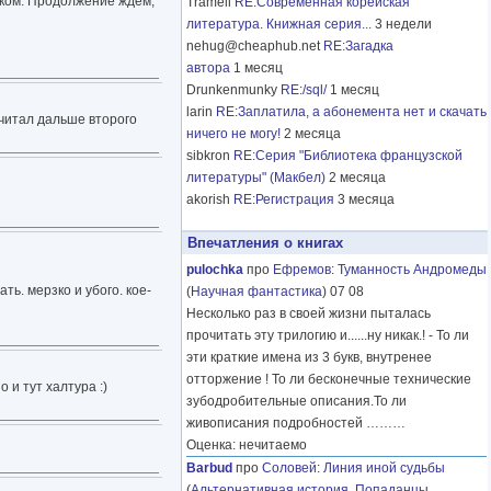
ыком. Продолжение ждем,
Tramell
RE:Современная корейская
литература. Книжная серия...
3 недели
nehug@cheaphub.net
RE:Загадка
автора
1 месяц
Drunkenmunky
RE:/sql/
1 месяц
larin
RE:Заплатила, а абонемента нет и скачать
е читал дальше второго
ничего не могу!
2 месяца
sibkron
RE:Серия "Библиотека французской
литературы" (Макбел)
2 месяца
akorish
RE:Регистрация
3 месяца
Впечатления о книгах
pulochka
про
Ефремов
:
Туманность Андромеды
ь. мерзко и убого. кое-
(
Научная фантастика
) 07 08
Несколько раз в своей жизни пыталась
прочитать эту трилогию и......ну никак.! - То ли
эти краткие имена из 3 букв, внутренее
отторжение ! То ли бесконечные технические
и тут халтура :)
зубодробительные описания.То ли
живописания подробностей
………
Оценка: нечитаемо
Barbud
про
Соловей
:
Линия иной судьбы
(
Альтернативная история
,
Попаданцы
,