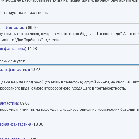
та) никогда не разочаровывает, книга написана умным, научно-популярным яз
претендует на гениальность.
ая фантастика
) 06 10
 пучком, читается легко, юмор на месте, герои бодрые. Что еще надо? А кто н
оман, то "Дни Турбиных" - детектив.
ая фантастика
) 14 08
рочих писулек
ская фантастика
) 13 08
аже не имея под рукой (то бишь в телефоне) другой книжки, не смог ЭТО читат
росортного вида. самого второсортного, уходящего в третьесортность.
антастика
) 09 08
переживаниями. Была надежда на красивое описание космических баталий, но 
еская фантастика
) 18 06