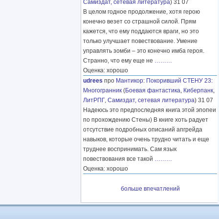
Самиздат, сетевая литература
) 31 07
В целом годное продолжение, хотя герою
конечно везет со страшной силой. Прям
кажется, что ему поддаются враги, но это
только улучшает повествование. Умение
управлять зомби – это конечно имба героя.
Странно, что ему еще не
………
Оценка: хорошо
udrees
про
Мантикор
:
Покоривший СТЕНУ 23:
Многогранник
(
Боевая фантастика
,
Киберпанк
,
ЛитРПГ
,
Самиздат, сетевая литература
) 31 07
Надеюсь это предпоследняя книга этой эпопеи
по прохождению Стены) В книге хоть радует
отсутствие подробных описаний апгрейда
навыков, которые очень трудно читать и еще
труднее воспринимать. Сам язык
повествования все такой
………
Оценка: хорошо
больше впечатлений