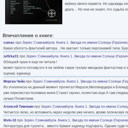
кабину своего корвета. Но однажды он
друга… Но они не знают, что судьба 
Впечатления о книге:
cumac
про
Зорич
:
Сомнамбула. Книга 1. Звезда по имени Солнце
(
Героичес
Какая убогость фантазий автора... Не хватает только персонажей типа: Бу
zefirka31
про
Зорич
:
Сомнамбула. Книга 1. Звезда по имени Солнце
(
Героич
бОльшей чуши я еще не читала !
может просто потому,что я не люблю такую тухлую звездную фантастику и 
оценка: единица
Морган Чейн
про
Зорич
:
Сомнамбула. Книга 1. Звезда по имени Солнце
(
Ге
Из этногенеза на данный момент прочитал Марусю,Миллиардера и Блокаду.
уже перелистал половину книги.Станет скучно, полистаю еще.А там глядишь
лучше.Посмотрим.
Алексей Тимонин
про
Зорич
:
Сомнамбула. Книга 1. Звезда по имени Солнц
Читается легко, но вспомнить через неделю уже нечего, кроме логических ля
litvin-10
про
Зорич
:
Сомнамбула. Книга 1. Звезда по имени Солнце
(
Героиче
Литература для туалета... вместо бумаги задницу подтирать. Однако судя п