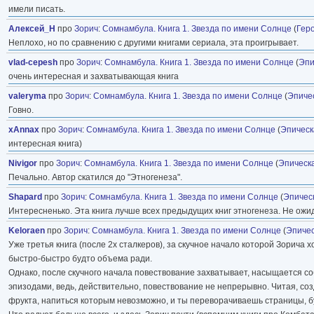
имели писать.
Алексей_Н
про
Зорич
:
Сомнамбула. Книга 1. Звезда по имени Солнце
(
Гер
Неплохо, но по сравнению с другими книгами сериала, эта проигрывает.
vlad-cepesh
про
Зорич
:
Сомнамбула. Книга 1. Звезда по имени Солнце
(
Эпи
очень интересная и захватывающая книга
valeryma
про
Зорич
:
Сомнамбула. Книга 1. Звезда по имени Солнце
(
Эпиче
Говно.
xAnnax
про
Зорич
:
Сомнамбула. Книга 1. Звезда по имени Солнце
(
Эпическ
интересная книга)
Nivigor
про
Зорич
:
Сомнамбула. Книга 1. Звезда по имени Солнце
(
Эпическ
Печально. Автор скатился до "Этногенеза".
Shapard
про
Зорич
:
Сомнамбула. Книга 1. Звезда по имени Солнце
(
Эпичес
Интересненько. Эта книга лучше всех предыдущих книг этногенеза. Не ожид
Keloraen
про
Зорич
:
Сомнамбула. Книга 1. Звезда по имени Солнце
(
Эпичес
Уже третья книга (после 2х сталкеров), за скучное начало которой Зорича
быстро-быстро будто объема ради.
Однако, после скучного начала повествование захватывает, насыщается с
эпизодами, ведь, действительно, повествование не непрерывно. Читая, с
фрукта, напиться которым невозможно, и ты переворачиваешь страницы, б