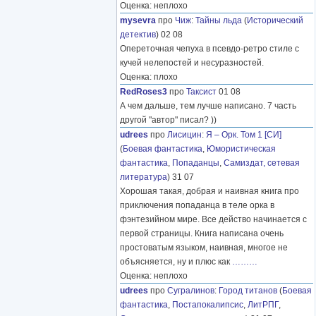
Оценка: неплохо
mysevra
про
Чиж
:
Тайны льда
(
Исторический
детектив
) 02 08
Опереточная чепуха в псевдо-ретро стиле с
кучей нелепостей и несуразностей.
Оценка: плохо
RedRoses3
про
Таксист
01 08
А чем дальше, тем лучше написано. 7 часть
другой "автор" писал? ))
udrees
про
Лисицин
:
Я – Орк. Том 1 [СИ]
(
Боевая фантастика
,
Юмористическая
фантастика
,
Попаданцы
,
Самиздат, сетевая
литература
) 31 07
Хорошая такая, добрая и наивная книга про
приключения попаданца в теле орка в
фэнтезийном мире. Все действо начинается с
первой страницы. Книга написана очень
простоватым языком, наивная, многое не
объясняется, ну и плюс как
………
Оценка: неплохо
udrees
про
Сугралинов
:
Город титанов
(
Боевая
фантастика
,
Постапокалипсис
,
ЛитРПГ
,