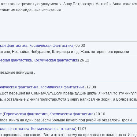
 все-таки встречает девушку мечты: Анну Петровскую. Матвей и Анна, кажется
готовит им неожиданные испытания.
кая фантастика
,
Космическая фантастика
) 05 03
ратино, Незнайки, Чебурашки, Штирлица и т,д. Жаль потерянного времени
еская фантастика
,
Космическая фантастика
) 26 12
звездные войнушки .
роическая фантастика
,
Космическая фантастика
) 17 08
Вот перешел на Сомнамбулу.Если предыдущие циклы я читал. то эту книгу 
, и остальные 2 книги полистаю.Хотя 3 книгу написал не Зорич. а Волков,воз
е
(
Героическая фантастика
,
Космическая фантастика
) 10 10
пов. Книга на один раз, если больше ничего под рукой не оказалось. Трояк!
ская фантастика
,
Космическая фантастика
) 11 07
о оценкам народ хавает. Вот и ответ почему на прилавках столько говна. И ве