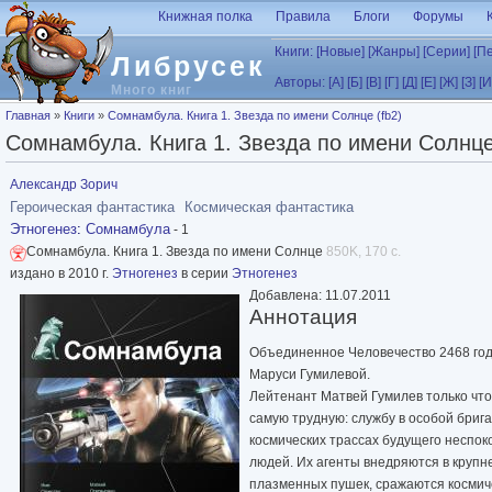
Перейти к основному содержанию
Книжная полка
Правила
Блоги
Форумы
Книги:
[Новые]
[Жанры]
[Серии]
[П
Либрусек
Авторы:
[А]
[Б]
[В]
[Г]
[Д]
[Е]
[Ж]
[З]
[И
Много книг
Вы здесь
Главная
»
Книги
»
Сомнамбула. Книга 1. Звезда по имени Солнце (fb2)
Сомнамбула. Книга 1. Звезда по имени Солнце
Александр Зорич
Героическая фантастика
Космическая фантастика
Этногенез
:
Сомнамбула
- 1
Сомнамбула. Книга 1. Звезда по имени Солнце
850K, 170 с.
издано в 2010 г.
Этногенез
в серии
Этногенез
Добавлена: 11.07.2011
Аннотация
Объединенное Человечество 2468 год
Маруси Гумилевой.
Лейтенант Матвей Гумилев только чт
самую трудную: службу в особой бриг
космических трассах будущего неспок
людей. Их агенты внедряются в круп
плазменных пушек, сражаются космич