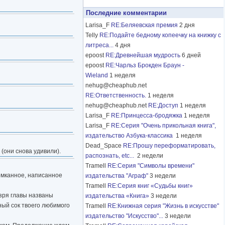
Последние комментарии
Larisa_F
RE:Беляевская премия
2 дня
Telly
RE:Подайте бедному копеечку на книжку с
литреса...
4 дня
epoost
RE:Древнейшая мудрость
6 дней
epoost
RE:Чарльз Брокден Браун -
Wieland
1 неделя
nehug@cheaphub.net
RE:Ответственность.
1 неделя
nehug@cheaphub.net
RE:Доступ
1 неделя
Larisa_F
RE:Принцесса-бродяжка
1 неделя
Larisa_F
RE:Серия "Очень прикольная книга",
издательство Азбука-классика
1 неделя
Dead_Space
RE:Прошу переформатировать,
(они снова удивили).
распознать, etc...
2 недели
Tramell
RE:Серия "Символы времени"
комканное, написанное
издательства "Аграф"
3 недели
Tramell
RE:Серия книг «Судьбы книг»
зря главы названы
издательства «Книга»
3 недели
ный сок твоего любимого
Tramell
RE:Книжная серия "Жизнь в искусстве"
издательство "Искусство"...
3 недели