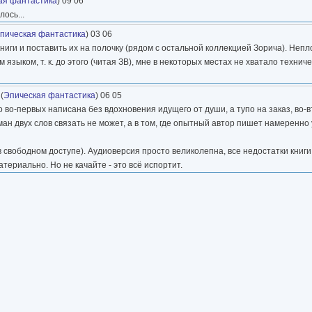
ая фантастика
) 09 06
ось...
пическая фантастика
) 03 06
книги и поставить их на полочку (рядом с остальной коллекцией Зорича). Непл
языком, т. к. до этого (читая ЗВ), мне в некоторых местах не хватало технич
(
Эпическая фантастика
) 06 05
то во-первых написана без вдохновения идущего от души, а тупо на заказ, во-
ман двух слов связать не может, а в том, где опытный автор пишет намеренн
 в свободном доступе). Аудиоверсия просто великолепна, все недостатки книг
ериально. Но не качайте - это всё испортит.