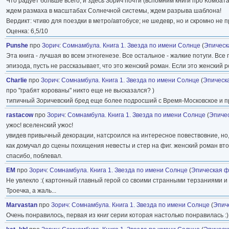
Что радует больше всего, и здесь Зорич почти (вспомним книги про Комба
ждем размаха в масштабах Солнечной системы, ждем разрыва шаблона!
Вердикт: чтиво для поездки в метро/автобусе; не шедевр, но и скромно не 
Оценка: 6,5/10
Punshe
про
Зорич
:
Сомнамбула. Книга 1. Звезда по имени Солнце
(
Эпическ
Эта книга - лучшая во всем этногенезе. Все остальное - жалкие потуги. Все
эпизода, пусть не рассказывает, что это женский роман. Если это женский р
Charlie
про
Зорич
:
Сомнамбула. Книга 1. Звезда по имени Солнце
(
Эпическ
про "грабят корованы" никто еще не высказался? )
типичный Зоричевский бред еще более подросший с Время-Московское и п
rastacow
про
Зорич
:
Сомнамбула. Книга 1. Звезда по имени Солнце
(
Эпиче
ужос! вселенский ужос!
увидев привычный декорации, натсроился на интересное повествовние, но, д
как домучал до сцены похищения невесты и стер на фиг. женский роман вто
спасибо, поблевал.
EM
про
Зорич
:
Сомнамбула. Книга 1. Звезда по имени Солнце
(
Эпическая ф
Не увлекло :( картонный главный герой со своими странными терзаниями и 
Троечка, а жаль...
Marvastan
про
Зорич
:
Сомнамбула. Книга 1. Звезда по имени Солнце
(
Эпич
Очень понравилось, первая из книг серии которая настолько понравилась :)