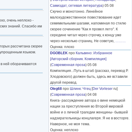
Самиздат, сетевая литература
) 05 08
Скучно и монотонно. Линейное
малохудожественное повествование идет
охо, очень неплохо -
семимильными шагами, напоминая по стилю
еских знаний. Спасибо им
скорее сочинение "Как я провел лето". К
середине читал через строчку, к концу уже
через несколько страниц. Не советую,
………
вторых рассчитана скорее
Оценка: плохо
о упрощенным языком.
DGOBLEK
про
Кальвино
:
Избранное
[Авторский сборник. Компиляция]
и в ней оборачиваются
(
Современная проза
) 05 08
Компиляция...Путь в штаб (рассказ, перевод Р.
Хлодовского) должен быть, здесь же вставили
другой перевод.
Oleg68
про
Шлинк
:
Чтец
[
Der Vorleser
ru]
(
Современная проза
) 04 08
Книга- рассуждение автора о вине немецкой
нации за преступления во Второй мировой
войне и о личной трагедии женщины- бывшей
надзирательницы концлагеря. Я не в восторге.
Наверное, не моя тема.
Оценка: неплохо