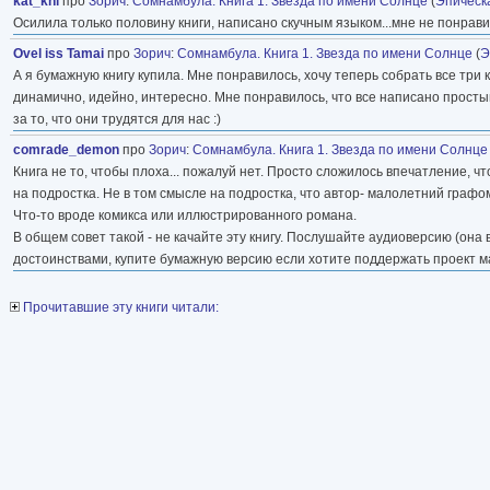
kat_khl
про
Зорич
:
Сомнамбула. Книга 1. Звезда по имени Солнце
(
Эпическ
Осилила только половину книги, написано скучным языком...мне не понравил
Ovel iss Tamai
про
Зорич
:
Сомнамбула. Книга 1. Звезда по имени Солнце
(
Э
А я бумажную книгу купила. Мне понравилось, хочу теперь собрать все три 
динамично, идейно, интересно. Мне понравилось, что все написано простым 
за то, что они трудятся для нас :)
comrade_demon
про
Зорич
:
Сомнамбула. Книга 1. Звезда по имени Солнце
Книга не то, чтобы плоха... пожалуй нет. Просто сложилось впечатление, ч
на подростка. Не в том смысле на подростка, что автор- малолетний графо
Что-то вроде комикса или иллюстрированного романа.
В общем совет такой - не качайте эту книгу. Послушайте аудиоверсию (она
достоинствами, купите бумажную версию если хотите поддержать проект мат
Прочитавшие эту книги читали: