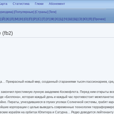
Карта
Статистика
Глюки
Абонемент
ериодика]
[Популярные]
[Страны]
[Теги]
]
[Й]
[К]
[Л]
[М]
[Н]
[О]
[П]
[Р]
[С]
[Т]
[У]
[Ф]
[Х]
[Ц]
[Ч]
[Ш]
[Щ]
[Э]
[Ю]
[Я]
[Прочее]
 (fb2)
а… Прекрасный новый мир, созданный стараниями тысяч пассионариев, сре
о закончил престижную лунную академию Космофлота. Перед ним открыты все
аде «Беллона», которая каждый день и каждый час противостоит межпланетн
ойно. Пираты, угнездившиеся в глухих уголках Солнечной системы, грабят к
нейшие корпорации с целью выведать современные технологии терраформир
еские корабли на орбитах Юпитера и Сатурна… Редко доводится лейтенанту