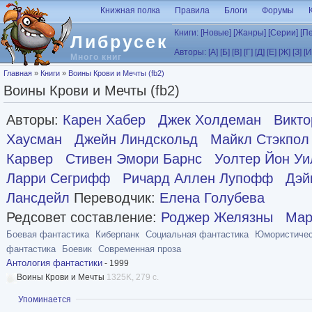
Перейти к основному содержанию
Книжная полка
Правила
Блоги
Форумы
Книги:
[Новые]
[Жанры]
[Серии]
[П
Либрусек
Авторы:
[А]
[Б]
[В]
[Г]
[Д]
[Е]
[Ж]
[З]
[И
Много книг
Вы здесь
Главная
»
Книги
»
Воины Крови и Мечты (fb2)
Воины Крови и Мечты (fb2)
Авторы:
Карен Хабер
Джек Холдеман
Викто
Хаусман
Джейн Линдскольд
Майкл Стэкпол
Карвер
Стивен Эмори Барнс
Уолтер Йон У
Ларри Сегрифф
Ричард Аллен Лупофф
Дэй
Лансдейл
Переводчик:
Елена Голубева
Редсовет составление:
Роджер Желязны
Мар
Боевая фантастика
Киберпанк
Социальная фантастика
Юмористичес
фантастика
Боевик
Современная проза
Антология фантастики
- 1999
Воины Крови и Мечты
1325K, 279 с.
Показать
Упоминается