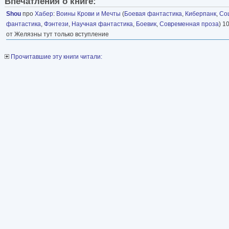
Впечатления о книге:
Shou
про
Хабер
:
Воины Крови и Мечты
(
Боевая фантастика
,
Киберпанк
,
Со
фантастика
,
Фэнтези
,
Научная фантастика
,
Боевик
,
Современная проза
) 1
от Желязны тут только вступление
Прочитавшие эту книги читали: