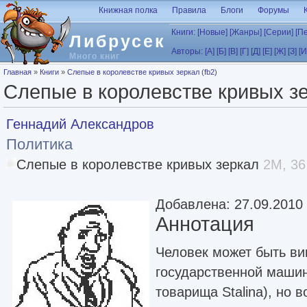
Перейти к основному содержанию
Книжная полка
Правила
Блоги
Форумы
Книги:
[Новые]
[Жанры]
[Серии]
[П
Либрусек
Авторы:
[А]
[Б]
[В]
[Г]
[Д]
[Е]
[Ж]
[З]
[И
Много книг
Вы здесь
Главная
»
Книги
»
Слепые в королевстве кривых зеркал (fb2)
Слепые в королевстве кривых зе
Геннадий Александров
Политика
Слепые в королевстве кривых зеркал
2M, 36
Добавлена: 27.09.2010
Аннотация
Человек может быть ви
государственной машин
товарища Stalina), но 