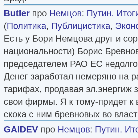
Butler
про
Немцов
:
Путин. Итоги
(
Политика
,
Публицистика
,
Экон
Есть у Бори Немцова друг и со
национальности) Борис Бревно
председателем РАО ЕС недолго
Денег заработал немеряно на р
тарифах, продавая эл.энергиж 
свои фирмы. Я к тому-придет к
скока с ним бревновых во власт
GAIDEV
про
Немцов
:
Путин. Ито