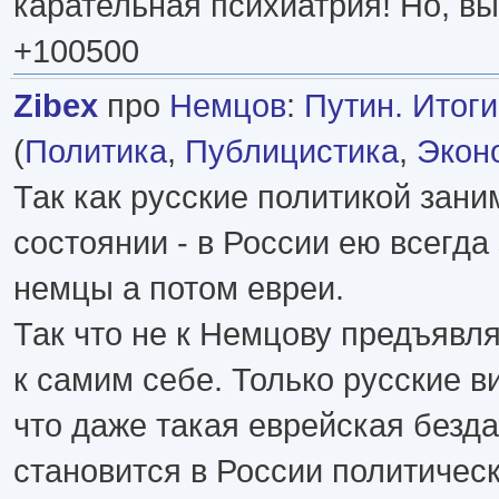
карательная психиатрия! Но, вы
+100500
Zibex
про
Немцов
:
Путин. Итоги
(
Политика
,
Публицистика
,
Экон
Так как русские политикой зани
состоянии - в России ею всегда
немцы а потом евреи.
Так что не к Немцову предъявля
к самим себе. Только русские в
что даже такая еврейская безд
становится в России политичес