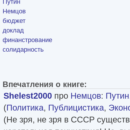
Путин
Немцов
бюджет
доклад
финанстрование
солидарность
Впечатления о книге:
Shelest2000
про
Немцов
:
Путин.
(
Политика
,
Публицистика
,
Экон
(Не зря, не зря в СССР сущест