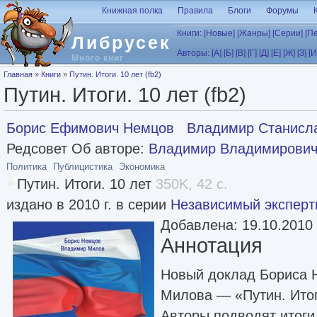
Перейти к основному содержанию
Книжная полка
Правила
Блоги
Форумы
Книги:
[Новые]
[Жанры]
[Серии]
[П
Либрусек
Авторы:
[А]
[Б]
[В]
[Г]
[Д]
[Е]
[Ж]
[З]
[И
Много книг
Вы здесь
Главная
»
Книги
»
Путин. Итоги. 10 лет (fb2)
Путин. Итоги. 10 лет (fb2)
Борис Ефимович Немцов
Владимир Станисл
Редсовет Об авторе:
Владимир Владимирович
Политика
Публицистика
Экономика
Путин. Итоги. 10 лет
350K, 42 с.
издано в 2010 г. в серии
Независимый эксперт
Добавлена: 19.10.2010
Аннотация
Новый доклад Бориса 
Милова — «Путин. Итог
Авторы подводят итог