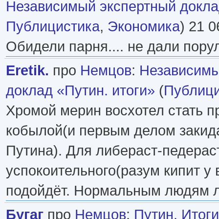
Независимый экспертный докл
Публицистика
,
Экономика
) 21 0
Обидели парня.... не дали пору
Eretik.
про
Немцов
:
Независимы
доклад «Путин. итоги»
(
Публици
Хромой мерин восхотел стать п
кобылой(и первым делом закид
Путина). Для либераст-педерас
успокоительного(разум кипит у 
подойдёт. Нормальным людям л
Бугаг
про
Немцов
:
Путин. Итоги.