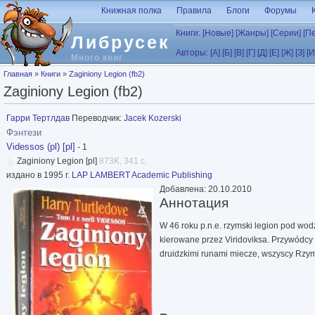
Перейти к основному содержанию
Книжная полка
Правила
Блоги
Форумы
Книги:
[Новые]
[Жанры]
[Серии]
[П
Либрусек
Авторы:
[А]
[Б]
[В]
[Г]
[Д]
[Е]
[Ж]
[З]
[И
Много книг
Вы здесь
Главная
»
Книги
»
Zaginiony Legion (fb2)
Zaginiony Legion (fb2)
Гарри Тертлдав
Переводчик:
Jacek Kozerski
Фэнтези
Videssos (pl) [pl]
- 1
Zaginiony Legion [pl]
873K, 341 с.
издано в 1995 г.
LAP LAMBERT Academic Publishing
Добавлена: 20.10.2010
Аннотация
W 46 roku p.n.e. rzymski legion pod wod
kierowane przez Viridoviksa. Przywódcy 
druidzkimi runami miecze, wszyscy Rzymi