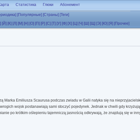
Карта
Статистика
Глюки
Абонемент
ериодика]
[Популярные]
[Страны]
[Теги]
]
[Й]
[К]
[Л]
[М]
[Н]
[О]
[П]
[Р]
[С]
[Т]
[У]
[Ф]
[Х]
[Ц]
[Ч]
[Ш]
[Щ]
[Э]
[Ю]
[Я]
[Прочее]
zą Marka Emiliusza Scaurusa podczas zwiadu w Galii natyka się na nieprzyjacielsk
wrogich wojsk postanawiają sami stoczyć pojedynek. Jednak w chwili gdy krzyżują
anie po krótkim oślepieniu tajemniczą jasnością odkrywają, że znajdują się w inn