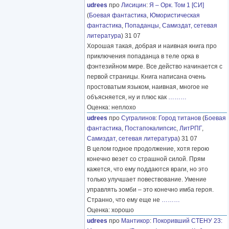
udrees
про
Лисицин
:
Я – Орк. Том 1 [СИ]
(
Боевая фантастика
,
Юмористическая
фантастика
,
Попаданцы
,
Самиздат, сетевая
литература
) 31 07
Хорошая такая, добрая и наивная книга про
приключения попаданца в теле орка в
фэнтезийном мире. Все действо начинается с
первой страницы. Книга написана очень
простоватым языком, наивная, многое не
объясняется, ну и плюс как
………
Оценка: неплохо
udrees
про
Сугралинов
:
Город титанов
(
Боевая
фантастика
,
Постапокалипсис
,
ЛитРПГ
,
Самиздат, сетевая литература
) 31 07
В целом годное продолжение, хотя герою
конечно везет со страшной силой. Прям
кажется, что ему поддаются враги, но это
только улучшает повествование. Умение
управлять зомби – это конечно имба героя.
Странно, что ему еще не
………
Оценка: хорошо
udrees
про
Мантикор
:
Покоривший СТЕНУ 23: