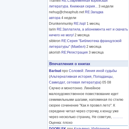
Tramell
RE:Современная корейская
литература. Книжная серия...
3 недели
nehug@cheaphub.net
RE:Загадка
автора
4 недели
Drunkenmunky
RE:/sql/
1 месяц
larin
RE:Заплатила, а абонемента нет и скачать
ничего не могу!
2 месяца
sibkron
RE:Серия "Библиотека французской
литературы" (Макбел)
2 месяца
akorish
RE:Регистрация
3 месяца
Впечатления о книгах
Barbud
про
Соловей
:
Линия иной судьбы
(
Альтернативная история
,
Попаданцы
,
Самиздат, сетевая литература
) 05 08
Скучно и монотонно. Линейное
малохудожественное повествование идет
семимильными шагами, напоминая по стилю
скорее сочинение "Как я провел лето". К
середине читал через строчку, к концу уже
через несколько страниц. Не советую,
………
Оценка: плохо
DGOBLEK
про
Кальвино
:
Избранное