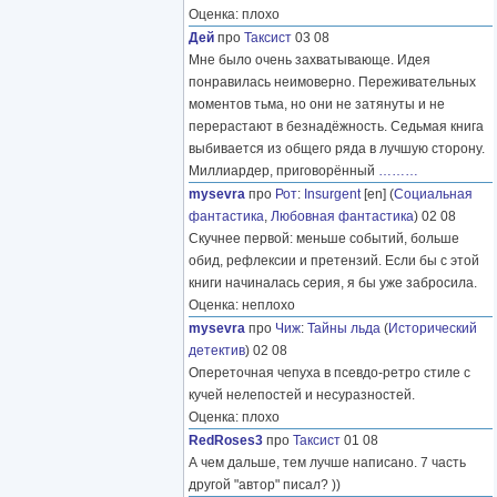
Оценка: плохо
Дей
про
Таксист
03 08
Мне было очень захватывающе. Идея
понравилась неимоверно. Переживательных
моментов тьма, но они не затянуты и не
перерастают в безнадёжность. Седьмая книга
выбивается из общего ряда в лучшую сторону.
Миллиардер, приговорённый
………
mysevra
про
Рот
:
Insurgent
[en] (
Социальная
фантастика
,
Любовная фантастика
) 02 08
Скучнее первой: меньше событий, больше
обид, рефлексии и претензий. Если бы с этой
книги начиналась серия, я бы уже забросила.
Оценка: неплохо
mysevra
про
Чиж
:
Тайны льда
(
Исторический
детектив
) 02 08
Опереточная чепуха в псевдо-ретро стиле с
кучей нелепостей и несуразностей.
Оценка: плохо
RedRoses3
про
Таксист
01 08
А чем дальше, тем лучше написано. 7 часть
другой "автор" писал? ))