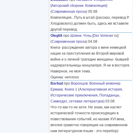
[Авторский сборник. Компиляция]
(
Современная проза
) 05 08
Компиляция...Путь в штаб (рассказ, перевод Р.
Хлодовского) должен быть, здесь же вставили
другой перевод.
Oleg68
про
Шлинк
:
Чтец
[
Der Vorleser
ru]
(
Современная проза
) 04 08
Книга- рассуждение автора о вине немецкой
нации за преступления во Второй мировой
войне и о личной трагедии женщины- бывшей
надзирательницы концлагеря. Я не в восторге.
Наверное, не моя тема.
Оценка: неплохо
Barbud
про
Воронцов
:
Военный инженер
Ермака. Книга 1
(
Альтернативная история
,
Исторические приключения
,
Попаданцы
,
Самиздат, сетевая литература
) 03 08
Что-то как-то не ахти. Не знаю, как насчет
исторической точности происходящих в
повествовании событий, но казаки XVI века,
вполне грамотно говорящие на современном
нам литературном языке - это перебор)