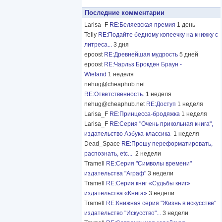
Последние комментарии
Larisa_F
RE:Беляевская премия
1 день
Telly
RE:Подайте бедному копеечку на книжку с
литреса...
3 дня
epoost
RE:Древнейшая мудрость
5 дней
epoost
RE:Чарльз Брокден Браун -
Wieland
1 неделя
nehug@cheaphub.net
RE:Ответственность.
1 неделя
nehug@cheaphub.net
RE:Доступ
1 неделя
Larisa_F
RE:Принцесса-бродяжка
1 неделя
Larisa_F
RE:Серия "Очень прикольная книга",
издательство Азбука-классика
1 неделя
Dead_Space
RE:Прошу переформатировать,
распознать, etc...
2 недели
Tramell
RE:Серия "Символы времени"
издательства "Аграф"
3 недели
Tramell
RE:Серия книг «Судьбы книг»
издательства «Книга»
3 недели
Tramell
RE:Книжная серия "Жизнь в искусстве"
издательство "Искусство"...
3 недели