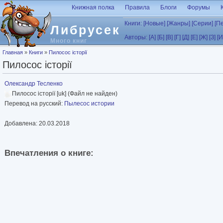
Перейти к основному содержанию
Книжная полка
Правила
Блоги
Форумы
Книги:
[Новые]
[Жанры]
[Серии]
[П
Либрусек
Авторы:
[А]
[Б]
[В]
[Г]
[Д]
[Е]
[Ж]
[З]
[И
Много книг
Вы здесь
Главная
»
Книги
»
Пилосос історії
Пилосос історії
Олександр Тесленко
Пилосос історії [uk] (Файл не найден)
Перевод на русский:
Пылесос истории
Добавлена: 20.03.2018
Впечатления о книге: