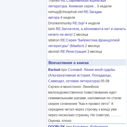
Tramell
RE:Современная корейская
литература. Книжная серия...
3 недели
nehug@cheaphub.net
RE:Загадка
автора
4 недели
Drunkenmunky
RE:/sql/
4 недели
larin
RE:Заплатила, а абонемента нет и скачать
ничего не могу!
2 месяца
sibkron
RE:Серия "Библиотека французской
литературы" (Макбел)
2 месяца
akorish
RE:Регистрация
3 месяца
Впечатления о книгах
Barbud
про
Соловей
:
Линия иной судьбы
(
Альтернативная история
,
Попаданцы
,
Самиздат, сетевая литература
) 05 08
Скучно и монотонно. Линейное
малохудожественное повествование идет
семимильными шагами, напоминая по стилю
скорее сочинение "Как я провел лето". К
середине читал через строчку, к концу уже
через несколько страниц. Не советую,
………
Оценка: плохо
DGOBLEK
про
Кальвино
:
Избранное