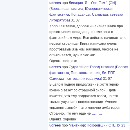
udrees
про
Лисицин
:
Я – Орк. Том 1 [СИ]
(
Боевая фантастика
,
Юмористическая
фантастика
,
Попаданцы
,
Самиздат, сетевая
литература
) 31 07
Хорошая такая, добрая и наивная книга про
приключения попаданца в теле орка в
фэнтезийном мире. Все действо начинается с
первой страницы. Книга написана очень
простоватым языком, наивная, многое не
объясняется, ну и плюс как
………
Оценка: неплохо
udrees
про
Сугралинов
:
Город титанов
(
Боевая
фантастика
,
Постапокалипсис
,
ЛитРПГ
,
Самиздат, сетевая литература
) 31 07
В целом годное продолжение, хотя герою
конечно везет со страшной силой. Прям
кажется, что ему поддаются враги, но это
только улучшает повествование. Умение
управлять зомби – это конечно имба героя.
Странно, что ему еще не
………
Оценка: хорошо
udrees
про
Мантикор
:
Покоривший СТЕНУ 23: