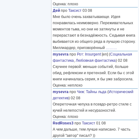
Оценка: плохо
Дей
про
Таксист
03 08
Мне было очень захватывающе. Идея
понравилась неимоверно. Переживательных
моментов тьма, но они не затянуты и не
перерастают в безнадёжность. Седьмая книга
выбивается из общего ряда в лучшую сторону.
Миллиардер, приговорённый
………
mysevra
про
Рот
:
Insurgent
[en] (
Социальная
фантастика
,
Любовная фантастика
) 02 08
Скучнее первой: меньше событий, больше
обид, рефлексии и претензий. Если бы с этой
книги начиналась серия, я бы уже забросила.
Оценка: неплохо
mysevra
про
Чиж
:
Тайны льда
(
Исторический
детектив
) 02 08
Опереточная чепуха в псевдо-ретро стиле с
кучей нелепостей и несуразностей.
Оценка: плохо
RedRoses3
про
Таксист
01 08
А чем дальше, тем лучше написано. 7 часть
другой "автор" писал? ))