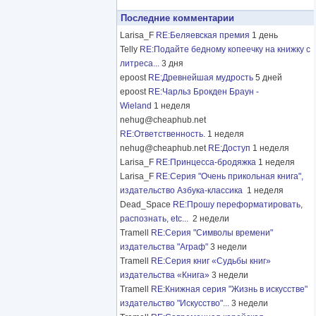
Последние комментарии
Larisa_F
RE:Беляевская премия
1 день
Telly
RE:Подайте бедному копеечку на книжку с
литреса...
3 дня
epoost
RE:Древнейшая мудрость
5 дней
epoost
RE:Чарльз Брокден Браун -
Wieland
1 неделя
nehug@cheaphub.net
RE:Ответственность.
1 неделя
nehug@cheaphub.net
RE:Доступ
1 неделя
Larisa_F
RE:Принцесса-бродяжка
1 неделя
Larisa_F
RE:Серия "Очень прикольная книга",
издательство Азбука-классика
1 неделя
Dead_Space
RE:Прошу переформатировать,
распознать, etc...
2 недели
Tramell
RE:Серия "Символы времени"
издательства "Аграф"
3 недели
Tramell
RE:Серия книг «Судьбы книг»
издательства «Книга»
3 недели
Tramell
RE:Книжная серия "Жизнь в искусстве"
издательство "Искусство"...
3 недели