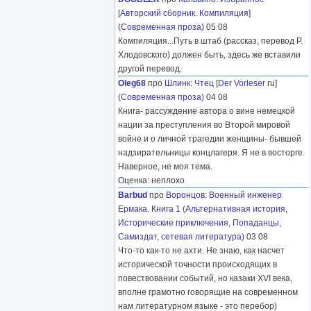
[Авторский сборник. Компиляция]
(
Современная проза
) 05 08
Компиляция...Путь в штаб (рассказ, перевод Р.
Хлодовского) должен быть, здесь же вставили
другой перевод.
Oleg68
про
Шлинк
:
Чтец
[
Der Vorleser
ru]
(
Современная проза
) 04 08
Книга- рассуждение автора о вине немецкой
нации за преступления во Второй мировой
войне и о личной трагедии женщины- бывшей
надзирательницы концлагеря. Я не в восторге.
Наверное, не моя тема.
Оценка: неплохо
Barbud
про
Воронцов
:
Военный инженер
Ермака. Книга 1
(
Альтернативная история
,
Исторические приключения
,
Попаданцы
,
Самиздат, сетевая литература
) 03 08
Что-то как-то не ахти. Не знаю, как насчет
исторической точности происходящих в
повествовании событий, но казаки XVI века,
вполне грамотно говорящие на современном
нам литературном языке - это перебор)