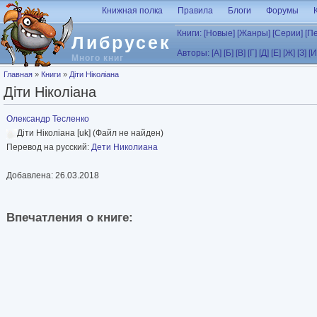
Перейти к основному содержанию
Книжная полка
Правила
Блоги
Форумы
Книги:
[Новые]
[Жанры]
[Серии]
[П
Либрусек
Авторы:
[А]
[Б]
[В]
[Г]
[Д]
[Е]
[Ж]
[З]
[И
Много книг
Вы здесь
Главная
»
Книги
»
Діти Ніколіана
Діти Ніколіана
Олександр Тесленко
Діти Ніколіана [uk] (Файл не найден)
Перевод на русский:
Дети Николиана
Добавлена: 26.03.2018
Впечатления о книге: