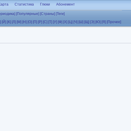
Карта
Статистика
Глюки
Абонемент
ериодика]
[Популярные]
[Страны]
[Теги]
]
[Й]
[К]
[Л]
[М]
[Н]
[О]
[П]
[Р]
[С]
[Т]
[У]
[Ф]
[Х]
[Ц]
[Ч]
[Ш]
[Щ]
[Э]
[Ю]
[Я]
[Прочее]