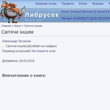
Перейти к основному содержанию
Книжная полка
Правила
Блоги
Форумы
Книги:
[Новые]
[Жанры]
[Серии]
[П
Либрусек
Авторы:
[А]
[Б]
[В]
[Г]
[Д]
[Е]
[Ж]
[З]
[И
Много книг
Вы здесь
Главная
»
Книги
»
Світячи іншим
Світячи іншим
Олександр Тесленко
Світячи іншим [uk] (Файл не найден)
Перевод на русский:
На планете снов
Добавлена: 26.03.2018
Впечатления о книге: