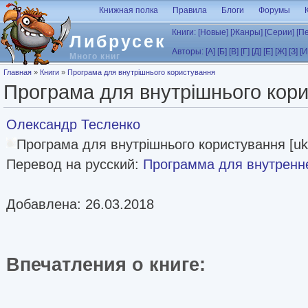
Перейти к основному содержанию
Книжная полка
Правила
Блоги
Форумы
Книги:
[Новые]
[Жанры]
[Серии]
[П
Либрусек
Авторы:
[А]
[Б]
[В]
[Г]
[Д]
[Е]
[Ж]
[З]
[И
Много книг
Вы здесь
Главная
»
Книги
»
Програма для внутрішнього користування
Програма для внутрішнього кор
Олександр Тесленко
Програма для внутрішнього користування [uk
Перевод на русский:
Программа для внутренн
Добавлена: 26.03.2018
Впечатления о книге: