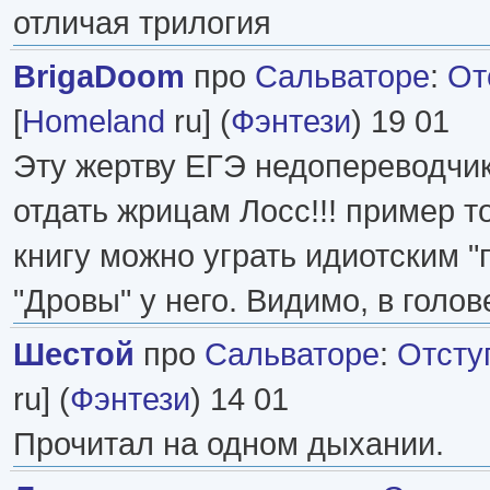
отличая трилогия
BrigaDoom
про
Сальваторе
:
От
[
Homeland
ru] (
Фэнтези
) 19 01
Эту жертву ЕГЭ недопереводчи
отдать жрицам Лосс!!! пример т
книгу можно уграть идиотским "
"Дровы" у него. Видимо, в голов
Шестой
про
Сальваторе
:
Отсту
ru] (
Фэнтези
) 14 01
Прочитал на одном дыхании.