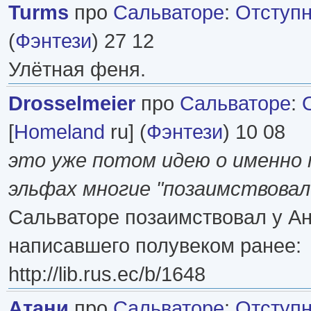
Turms
про
Сальваторе
:
Отступн
(
Фэнтези
) 27 12
Улётная феня.
Drosselmeier
про
Сальваторе
:
[
Homeland
ru] (
Фэнтези
) 10 08
это уже потом идею о именно
эльфах многие "позаимствовал
Сальваторе позаимствовал у А
написавшего полувеком ранее:
http://lib.rus.ec/b/1648
Атани
про
Сальваторе
:
Отступн