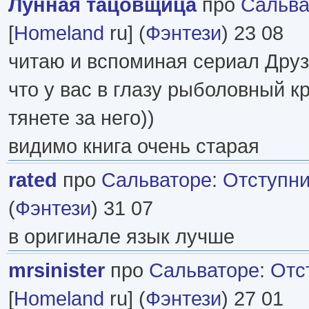
Лунная тацовщица
про
Сальва
[
Homeland
ru] (
Фэнтези
) 23 08
читаю и вспоминая сериал Друз
что у вас в глазу рыболовный к
тянете за него))
видимо книга очень старая
rated
про
Сальваторе
:
Отступни
(
Фэнтези
) 31 07
в оригинале язык лучше
mrsinister
про
Сальваторе
:
Отс
[
Homeland
ru] (
Фэнтези
) 27 01