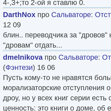
4-,3+;то 2-ой я ставлю 0.
DarthNox
про
Сальваторе
:
Отст
12 09
блин.. переводчика за "дровов"
"дровам" отдать...
dmelnikova
про
Сальваторе
:
От
(
Фэнтези
) 16 06
Пусть кому-то не нравятся бол
морализаторские отступления 
дроу, но у всех книг серии есть
ценность: это книги о доме, об е