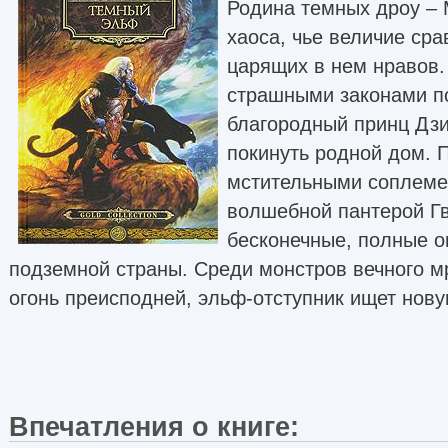
Родина темных дроу – 
хаоса, чье величие ср
царящих в нем нравов.
страшными законами п
благородный принц Дз
покинуть родной дом.
мстительными соплеме
волшебной пантерой Гв
бесконечные, полные о
подземной страны. Среди монстров вечного мр
огонь преисподней, эльф-отступник ищет нову
Впечатления о книге: