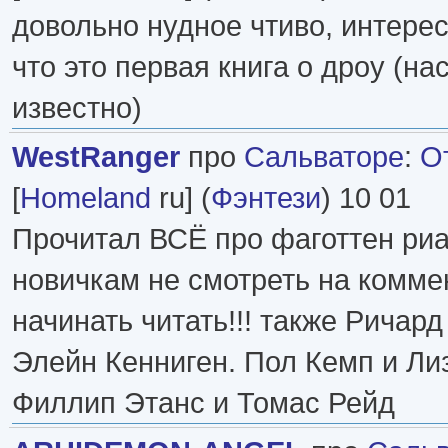
довольно нудное чтиво, интерес
что это первая книга о дроу (на
известно)
WestRanger
про
Сальваторе
:
О
[
Homeland
ru] (
Фэнтези
) 10 01
Прочитал ВСЁ про фаготтен риа
новичкам не смотреть на комме
начинать читать!!! также Ричард
Элейн Кенниген. Пол Кемп и Ли
Филлип Этанс и Томас Рейд