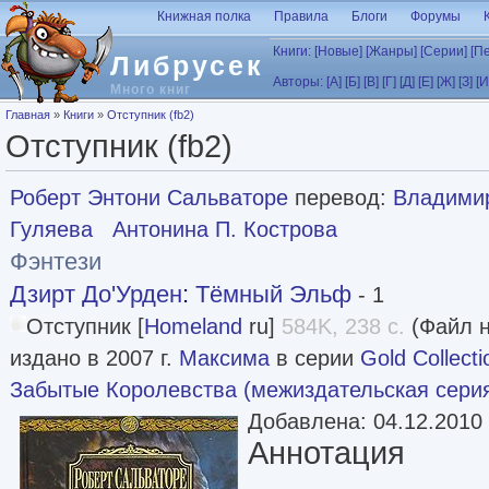
Перейти к основному содержанию
Книжная полка
Правила
Блоги
Форумы
Книги:
[Новые]
[Жанры]
[Серии]
[П
Либрусек
Авторы:
[А]
[Б]
[В]
[Г]
[Д]
[Е]
[Ж]
[З]
[И
Много книг
Вы здесь
Главная
»
Книги
»
Отступник (fb2)
Отступник (fb2)
Роберт Энтони Сальваторе
перевод:
Владими
Гуляева
Антонина П. Кострова
Фэнтези
Дзирт До'Урден
:
Тёмный Эльф
- 1
Отступник [
Homeland
ru]
584K, 238 с.
(Файл н
издано в 2007 г.
Максима
в серии
Gold Collecti
Забытые Королевства (межиздательская сери
Добавлена: 04.12.2010
Аннотация