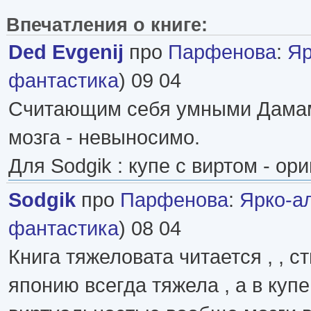
Впечатления о книге:
Ded Evgenij
про
Парфенова
:
Яр
фантастика
) 09 04
Считающим себя умными Дамам
мозга - невыносимо.
Для Sodgik : купе с виртом - ор
Sodgik
про
Парфенова
:
Ярко-а
фантастика
) 08 04
Книга тяжеловата читается , , с
японию всегда тяжела , а в куп