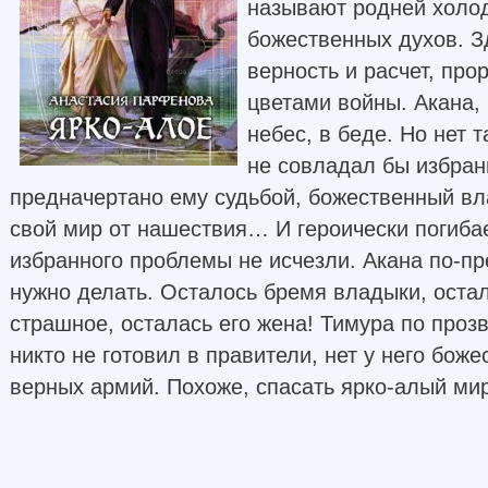
называют родней холо
божественных духов. З
верность и расчет, пр
цветами войны. Акана,
небес, в беде. Но нет т
не совладал бы избран
предначертано ему судьбой, божественный вл
свой мир от нашествия… И героически погибае
избранного проблемы не исчезли. Акана по-пр
нужно делать. Осталось бремя владыки, остали
страшное, осталась его жена! Тимура по про
никто не готовил в правители, нет у него боже
верных армий. Похоже, спасать ярко-алый м