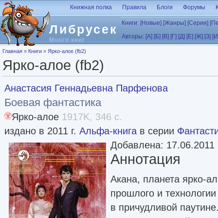
Перейти к основному содержанию
Книжная полка
Правила
Блоги
Форумы
Книги:
[Новые]
[Жанры]
[Серии]
[П
Либрусек
Авторы:
[А]
[Б]
[В]
[Г]
[Д]
[Е]
[Ж]
[З]
[И
Много книг
Вы здесь
Главная
»
Книги
»
Ярко-алое (fb2)
Ярко-алое (fb2)
Анастасия Геннадьевна Парфенова
Боевая фантастика
Ярко-алое
1917K, 346 с.
издано в 2011 г.
Альфа-книга
в серии
Фантасти
Добавлена: 17.06.2011
Аннотация
Акана, планета ярко-а
прошлого и технологии
в причудливой паутине