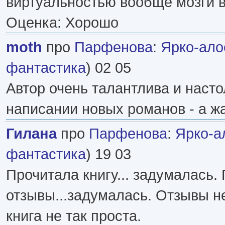
виртуальностью вообще мозги в
Оценка: Хорошо
moth
про
Парфенова
:
Ярко-ало
фантастика
) 02 05
Автор очень талантлива и наст
написании новых романов - а жал
Гилана
про
Парфенова
:
Ярко-а
фантастика
) 19 03
Прочитала книгу... задумалась.
отзывы...задумалась. Отзывы н
книга не так проста.