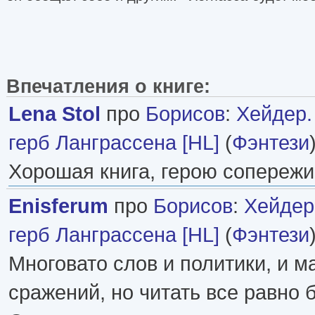
Впечатления о книге:
Lena Stol
про
Борисов
:
Хейдер.
герб Ланграссена [HL]
(
Фэнтези
Хорошая книга, герою сопереж
Enisferum
про
Борисов
:
Хейдер
герб Ланграссена [HL]
(
Фэнтези
Многовато слов и политики, и м
сражений, но читать все равно 