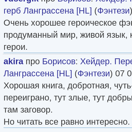
герб Ланграссена [HL]
(
Фэнтези
Очень хорошее героическое фэн
продуманный мир, живой язык,
герои.
akira
про
Борисов
:
Хейдер. Пер
Ланграссена [HL]
(
Фэнтези
) 07 
Хорошая книга, добротная, чуть
переиграно, тут злые, тут добры
там заговор.
Но читать все равно интересно.