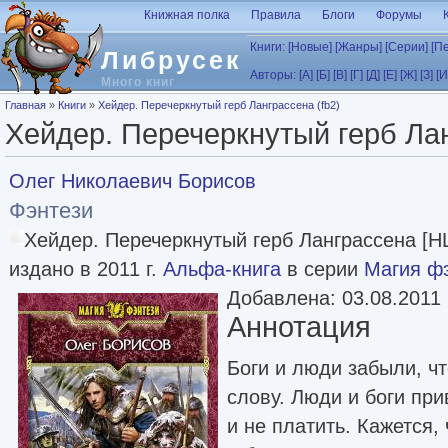
Перейти к основному содержанию
Книжная полка
Правила
Блоги
Форумы
Книги:
[Новые]
[Жанры]
[Серии]
[П
Либрусек
Авторы:
[А]
[Б]
[В]
[Г]
[Д]
[Е]
[Ж]
[З]
[И
Много книг
Вы здесь
Главная
»
Книги
»
Хейдер. Перечеркнутый герб Ланграссена (fb2)
Хейдер. Перечеркнутый герб Лан
Олег Николаевич Борисов
Фэнтези
Хейдер. Перечеркнутый герб Ланграссена [H
издано в 2011 г.
Альфа-книга
в серии
Магия ф
Добавлена: 03.08.2011
Аннотация
Боги и люди забыли, чт
слову. Люди и боги при
и не платить. Кажется,