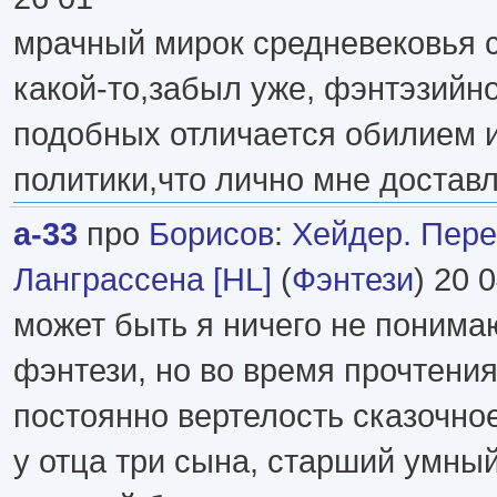
мрачный мирок средневековья 
какой-то,забыл уже, фэнтэзийн
подобных отличается обилием и
политики,что лично мне достав
a-33
про
Борисов
:
Хейдер. Пере
Ланграссена [HL]
(
Фэнтези
) 20 
может быть я ничего не понима
фэнтези, но во время прочтения
постоянно вертелость сказочное
у отца три сына, старший умны