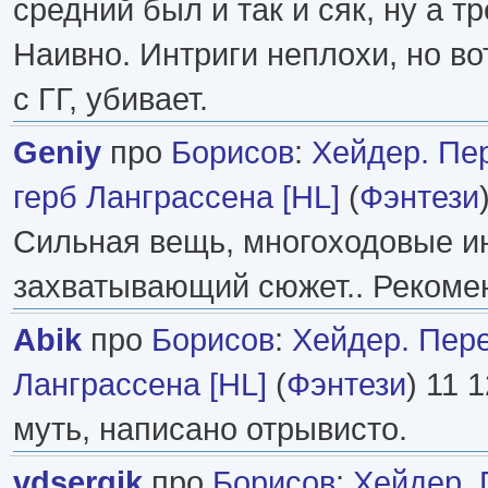
средний был и так и сяк, ну а т
Наивно. Интриги неплохи, но во
с ГГ, убивает.
Geniy
про
Борисов
:
Хейдер. Пе
герб Ланграссена [HL]
(
Фэнтези
Сильная вещь, многоходовые ин
захватывающий сюжет.. Рекомен
Abik
про
Борисов
:
Хейдер. Пер
Ланграссена [HL]
(
Фэнтези
) 11 
муть, написано отрывисто.
vdsergik
про
Борисов
:
Хейдер. 