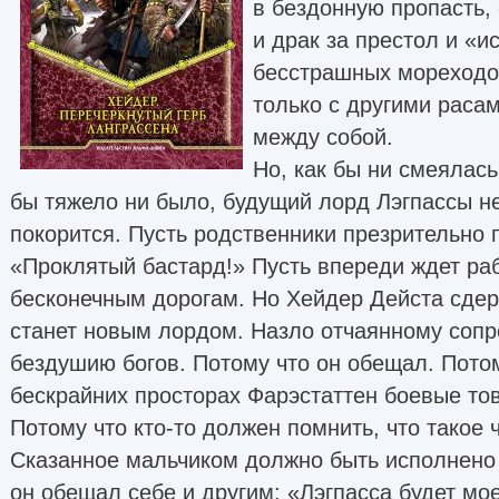
в бездонную пропасть,
и драк за престол и «и
бесстрашных мореходов
только с другими расам
между собой.
Но, как бы ни смеялась
бы тяжело ни было, будущий лорд Лэгпассы не
покорится. Пусть родственники презрительно 
«Проклятый бастард!» Пусть впереди ждет раб
бесконечным дорогам. Но Хейдер Дейста сдер
станет новым лордом. Назло отчаянному соп
бездушию богов. Потому что он обещал. Пото
бескрайних просторах Фарэстаттен боевые то
Потому что кто-то должен помнить, что такое ч
Сказанное мальчиком должно быть исполнено
он обещал себе и другим: «Лэгпасса будет м