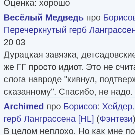
Оценка: хорошо
Весёлый Медведь
про
Борисо
Перечеркнутый герб Ланграссен
20 03
Дурацкая завязка, детсадовские
же ГГ просто идиот. Это не счи
слога навроде "кивнул, подтвер
сказанному". Спасибо, не надо.
Archimed
про
Борисов
:
Хейдер.
герб Ланграссена [HL]
(
Фэнтези
В целом неплохо. Но как мне по