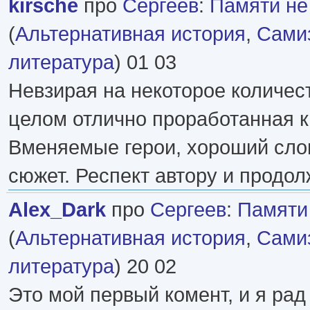
kirsche
про
Сергеев
:
Памяти не
(
Альтернативная история
,
Самиз
литература
) 01 03
Невзирая на некоторое количес
целом отлично проработанная к
Вменяемые герои, хороший сло
сюжет. Респект автору и продол
Alex_Dark
про
Сергеев
:
Памяти 
(
Альтернативная история
,
Самиз
литература
) 20 02
Это мой первый комент, и я рад 