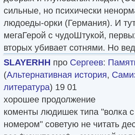
сильные, но психически ненор
людоеды-орки (Германия). И ту
мегаГерой с чудоШтукой, первых
вторых убивает сотнями. Но вед
SLAYERHH
про
Сергеев
:
Памяти
(
Альтернативная история
,
Самиз
литература
) 19 01
хорошее продолжение
коменты людишек типа "волка с
номером" советую не читать дес