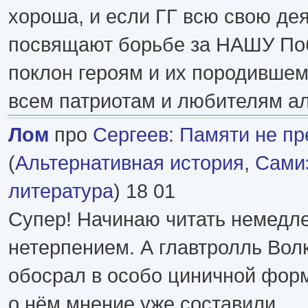
хороша, и если ГГ всю свою де
посвящают борьбе за НАШУ Поб
поклон героям и их породивше
всем патриотам и любителям а
Лом
про
Сергеев
:
Памяти не пр
(
Альтернативная история
,
Самиз
литература
) 18 01
Супер! Начинаю читать немедл
нетерпением. А главтролль Волк
обосрал в особо циничной форм
о нём мнение уже составили.