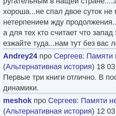
ругательным в нащей стране....э
хороша...не спал двое суток не 
нетерпением жду продолжения..
а для тех кто считает что запад
езжайте туда...нам тут без вас 
Andrey24
про
Сергеев
:
Памяти 
(
Альтернативная история
) 18 03
Первые три книги отлично. В п
динамики.
meshok
про
Сергеев
:
Памяти н
(
Альтернативная история
) 12 03