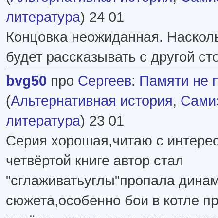
литература
) 24 01
Концовка неожиданная. Насколь
будет рассказывать с другой ст
bvg50
про
Сергеев
:
Памяти не 
(
Альтернативная история
,
Самиз
литература
) 23 01
Серия хорошая,читаю с интерес
четвёртой книге автор стал
"сглаживатьуглы"пропала дина
сюжета,особенно бои в котле п