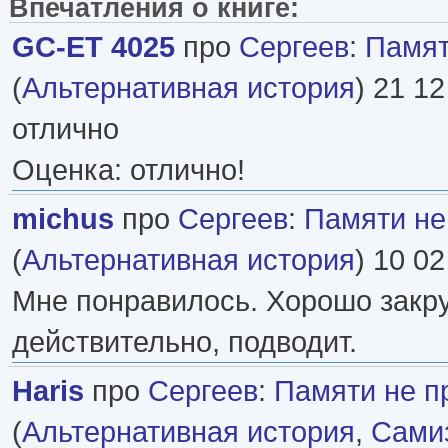
Впечатления о книге:
GC-ET 4025
про
Сергеев
:
Памят
(
Альтернативная история
) 21 12
отлично
Оценка: отлично!
michus
про
Сергеев
:
Памяти не
(
Альтернативная история
) 10 02
Мне понравилось. Хорошо закру
действительно, подводит.
Haris
про
Сергеев
:
Памяти не п
(
Альтернативная история
,
Самиз