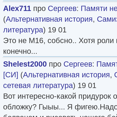
Alex711
про
Сергеев
:
Памяти не
(
Альтернативная история
,
Самиз
литература
) 19 01
Это не М16, собсно.. Хотя роли 
конечно...
Shelest2000
про
Сергеев
:
Памят
[СИ]
(
Альтернативная история
,
сетевая литература
) 19 01
Вот интересно-какой придурок
обложку? Гыыы... Я фигею.Надо