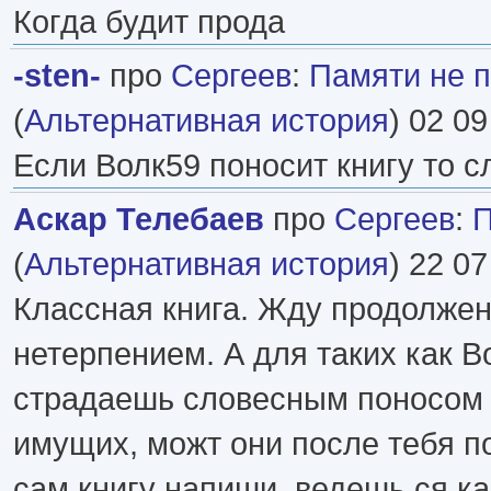
Когда будит прода
-sten-
про
Сергеев
:
Памяти не 
(
Альтернативная история
) 02 09
Если Волк59 поносит книгу то с
Аскар Телебаев
про
Сергеев
:
П
(
Альтернативная история
) 22 07
Классная книга. Жду продолжен
нетерпением. А для таких как Во
страдаешь словесным поносом 
имущих, можт они после тебя п
сам книгу напиши, ведешь ся как