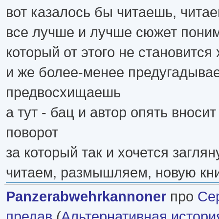
вот казалось бы читаешь, чита
все лучше и лучше сюжет пони
который от этого не становится
и же более-менее предугадыва
предвосхищаешь
а тут - бац и автор опять внос
поворот
за который так и хочется заглян
читаем, размышляем, новую кн
Panzerabwehrkannoner
про
Се
предав
(
Альтернативная истори