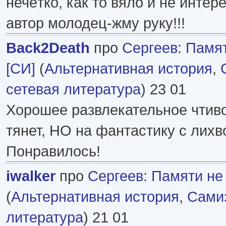
нечётко, как то вяло и не интер
автор молодец-жму руку!!!
Back2Death
про
Сергеев
:
Памят
[СИ]
(
Альтернативная история
,
сетевая литература
) 23 01
Хорошее развлекательное чтиво.
тянет, НО на фантастику с лихв
Понравилось!
iwalker
про
Сергеев
:
Памяти не
(
Альтернативная история
,
Самиз
литература
) 21 01