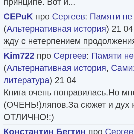
принципе. Вот и...
CEPuK
про
Сергеев
:
Памяти не
(
Альтернативная история
) 21 04
жду с нетерпением продолжения
Kim722
про
Сергеев
:
Памяти не
(
Альтернативная история
,
Самиз
литература
) 21 04
Книга очень понравилась.Но мн
(ОЧЕНЬ!)ляпов.За сюжет и дух к
ОТЛИЧНО!:)
Константин Бегтин
про
Сергее