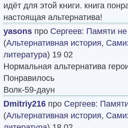
идёт для этой книги. книга пон
настоящая альтернатива!
yasons
про
Сергеев
:
Памяти не
(
Альтернативная история
,
Самиз
литература
) 19 02
Нормальная альтернатива герои
Понравилось
Волк-59-даун
Dmitriy216
про
Сергеев
:
Памяти
(
Альтернативная история
,
Самиз
литература
) 18 02