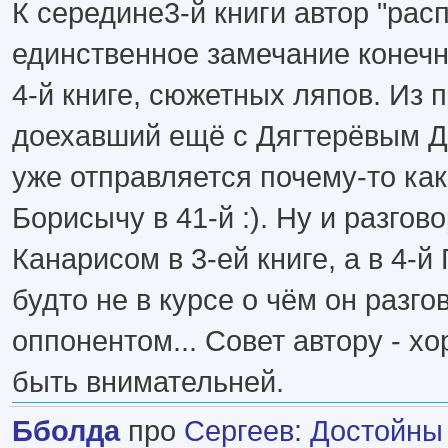
К середине3-й книги автор "рас
единственное замечание конечн
4-й книге, сюжетных ляпов. Из 
доехавший ещё с Дягтерёвым Д
уже отправляется почему-то ка
Борисычу в 41-й :). Ну и разгов
Канарисом в 3-ей книге, а в 4-й
будто не в курсе о чём он разг
оппонентом... Совет автору - х
быть внимательней.
Бболда
про
Сергеев
:
Достойны 