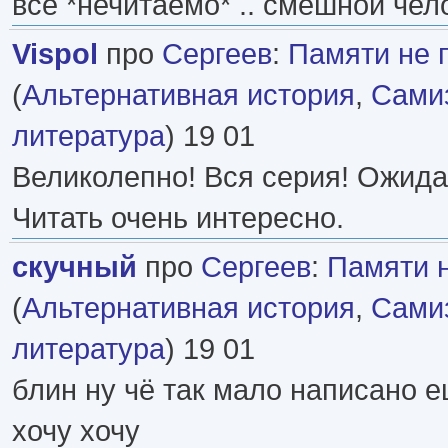
все *нечитаемо* .. смешной чел
Vispol
про
Сергеев
:
Памяти не 
(
Альтернативная история
,
Самиз
литература
) 19 01
Великолепно! Вся серия! Ожид
Читать очень интересно.
скучный
про
Сергеев
:
Памяти н
(
Альтернативная история
,
Самиз
литература
) 19 01
блин ну чё так мало написано 
хочу хочу