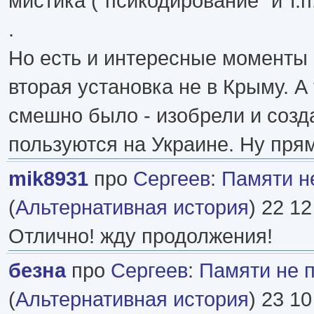
мистика ("псикодирование" и т.п.
.
Но есть и интересные моменты 
вторая установка не в Крыму. А 
смешно было - изобрели и созда
пользуются на Украине. Ну прямо
mik8931
про
Сергеев
:
Памяти н
(
Альтернативная история
) 22 12
Отлично! жду продолжения!
безна
про
Сергеев
:
Памяти не 
(
Альтернативная история
) 23 10