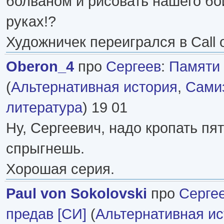
болваном и рисовать нашего бо
руках!?
Художничек переигрался в Call 
Oberon_4
про
Сергеев
:
Памяти 
(
Альтернативная история
,
Самиз
литература
) 19 01
Ну, Сергеевич, надо кропать пят
спрыгнешь.
Хорошая серия.
Paul von Sokolovski
про
Серге
предав [СИ]
(
Альтернативная и