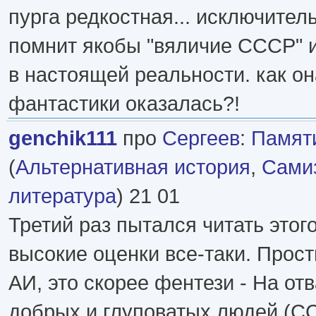
пурга редкостная... исключитель
помнит якобы "вяличие СССР" 
в настоящей реальности. как он
фантастики оказалась?!
genchik111
про
Сергеев
:
Памяти
(
Альтернативная история
,
Самиз
литература
) 21 01
Третий раз пытался читать этого
высокие оценки все-таки. Прости
АИ, это скорее фентези - На от
добрых и глуповатых людей (С