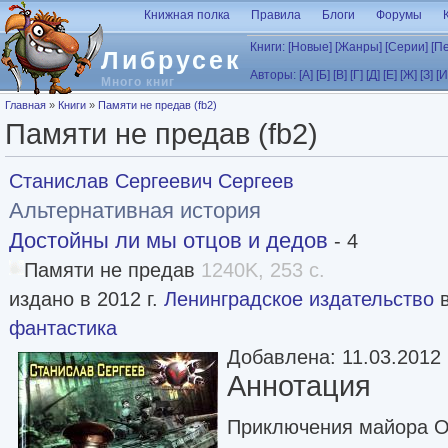
Перейти к основному содержанию
Книжная полка
Правила
Блоги
Форумы
Книги:
[Новые]
[Жанры]
[Серии]
[П
Либрусек
Авторы:
[А]
[Б]
[В]
[Г]
[Д]
[Е]
[Ж]
[З]
[И
Много книг
Вы здесь
Главная
»
Книги
»
Памяти не предав (fb2)
Памяти не предав (fb2)
Станислав Сергеевич Сергеев
Альтернативная история
Достойны ли мы отцов и дедов
- 4
Памяти не предав
1240K, 253 с.
издано в 2012 г.
Ленинградское издательство
в
фантастика
Добавлена: 11.03.2012
Аннотация
Приключения майора О