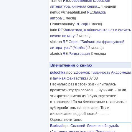
Tramell
RE:Современная корейская
литература. Книжная серия...
4 недели
nehug@cheaphub.net
RE:Загадка
автора
1 месяц
Drunkenmunky
RE:/sql/
1 месяц
larin
RE:Заплатила, а абонемента нет и скачать
ничего не могу!
2 месяца
sibkron
RE:Серия "Библиотека французской
литературы" (Макбел)
2 месяца
akorish
RE:Регистрация
3 месяца
Впечатления о книгах
pulochka
про
Ефремов
:
Туманность Андромеды
(
Научная фантастика
) 07 08
Несколько раз в своей жизни пыталась
прочитать эту трилогию и......ну никак.! - То ли
эти краткие имена из 3 букв, внутренее
отторжение ! То ли бесконечные технические
зубодробительные описания.То ли
живописания подробностей
………
Оценка: нечитаемо
Barbud
про
Соловей
:
Линия иной судьбы
(
Альтернативная история
,
Попаданцы
,