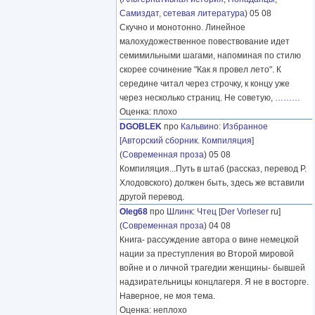
Самиздат, сетевая литература
) 05 08
Скучно и монотонно. Линейное
малохудожественное повествование идет
семимильными шагами, напоминая по стилю
скорее сочинение "Как я провел лето". К
середине читал через строчку, к концу уже
через несколько страниц. Не советую,
………
Оценка: плохо
DGOBLEK
про
Кальвино
:
Избранное
[Авторский сборник. Компиляция]
(
Современная проза
) 05 08
Компиляция...Путь в штаб (рассказ, перевод Р.
Хлодовского) должен быть, здесь же вставили
другой перевод.
Oleg68
про
Шлинк
:
Чтец
[
Der Vorleser
ru]
(
Современная проза
) 04 08
Книга- рассуждение автора о вине немецкой
нации за преступления во Второй мировой
войне и о личной трагедии женщины- бывшей
надзирательницы концлагеря. Я не в восторге.
Наверное, не моя тема.
Оценка: неплохо