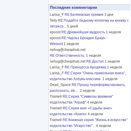
Последние комментарии
Larisa_F
RE:Беляевская премия
3 дня
Telly
RE:Подайте бедному копеечку на книжку с
литреса...
5 дней
epoost
RE:Древнейшая мудрость
1 неделя
epoost
RE:Чарльз Брокден Браун -
Wieland
1 неделя
nehug@cheaphub.net
RE:Ответственность.
1 неделя
nehug@cheaphub.net
RE:Доступ
1 неделя
Larisa_F
RE:Принцесса-бродяжка
1 неделя
Larisa_F
RE:Серия "Очень прикольная книга",
издательство Азбука-классика
1 неделя
Dead_Space
RE:Прошу переформатировать,
распознать, etc...
2 недели
Tramell
RE:Серия "Символы времени"
издательства "Аграф"
4 недели
Tramell
RE:Серия книг «Судьбы книг»
издательства «Книга»
4 недели
Tramell
RE:Книжная серия "Жизнь в искусстве"
издательство "Искусство"...
4 недели