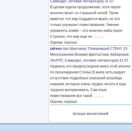
Самиздат, сетевая литература
) 31 07
В целом годное продолжение, хотя герою
конечно везет со страшной силой. Прям
кажется, что ему поддаются враги, но это
только улучшает повествование. Умение
управлять зомби – это конечно имба героя.
Странно, что ему еще не
………
Оценка: хорошо
udrees
про
Мантикор
:
Покоривший СТЕНУ 23:
Многогранник
(
Боевая фантастика
,
Киберпанк
,
ЛитРПГ
,
Самиздат, сетевая литература
) 31 07
Надеюсь это предпоследняя книга этой эпопеи
по прохождению Стены) В книге хоть радует
отсутствие подробных описаний апгрейда
навыков, которые очень трудно читать и еще
труднее воспринимать. Сам язык
повествования все такой
………
Оценка: хорошо
больше впечатлений