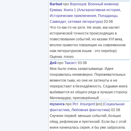
Barbud
про
Воронцов
:
Военный инженер
Ермака. Книга 1
(
Альтернативная история
,
Исторические приключения
,
Попаданцы
,
Самиздат, сетевая литература
) 03 08
Что-то как-то не ахти. Не знаю, как насчет
исторической точности происходящих в
повествовании событий, но казаки XVI века,
вполне грамотно говорящие на современном
нам литературном языке - это перебор)
Оценка: плохо
Дей
про
Таксист
03 08
Мне было очень захватывающе. Идея
понравилась неимоверно. Переживательных
моментов тьма, но они не затянуты и не
перерастают в безнадёжность. Седьмая книга
выбивается из общего ряда в лучшую сторону.
Миллиардер, приговорённый
………
mysevra
про
Рот
:
Insurgent
[en] (
Социальная
фантастика
,
Любовная фантастика
) 02 08
Скучнее первой: меньше событий, больше
обид, рефлексии и претензий. Если бы с этой
книги начиналась серия, я бы уже забросила.