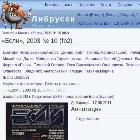
Перейти к основному содержанию
Книжная полка
Правила
Блоги
Форумы
Книги:
[Новые]
[Жанры]
[Серии]
[П
Либрусек
Авторы:
[А]
[Б]
[В]
[Г]
[Д]
[Е]
[Ж]
[З]
[И
Много книг
Вы здесь
Главная
»
Книги
»
«Если», 2003 № 10 (fb2)
«Если», 2003 № 10 (fb2)
Дмитрий Николаевич Байкалов
Дэниел Хойт
Леонид Каганов (LLeo)
Рича
Михайлов
Далия Мейеровна Трускиновская
Марина и Сергей Дяченко
Дм
Журнал «Если»
Тимофей Озеров
Олег Вячеславович Овчинников
Вячесл
Оганесова
Владимир Анатольевич Гольдич
Татьяна Мурина
(Если 10/2003)
Научная фантастика
Газеты и журналы
«Если», 2003 № 10
1980K, 290 с.
издано в 2003 г.
Издательство ЛК пресс
в серии
Если (журнал)
Добавлена: 17.08.2011
Аннотация
Показать
Содержание