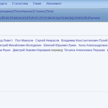
Карта
Статистика
Глюки
Абонемент
ериодика]
[Популярные]
[Страны]
[Теги]
]
[Й]
[К]
[Л]
[М]
[Н]
[О]
[П]
[Р]
[С]
[Т]
[У]
[Ф]
[Х]
[Ц]
[Ч]
[Ш]
[Щ]
[Э]
[Ю]
[Я]
[Прочее]
рд Ловетт
Пол Макоули
Сергей Некрасов
Владимир Константинович Пузий
итрий Михайлович Володихин
Евгений Юрьевич Лукин
Анна Александровна
ав Яшин
Дмитрий Львович Караваев
перевод:
Татьяна Алексеевна Перцева