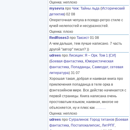
Оценка: неплохо
mysevra
про
Чиж
:
Тайны льда
(
Исторический
детектив
) 02 08
Опереточная чепуха в псевдо-ретро стиле с
кучей нелепостей и несуразностей.
Оценка: плохо
RedRoses3
про
Таксист
01 08
А чем дальше, тем лучше написано. 7 часть
другой "автор" писал? ))
udrees
про
Лисицин
:
Я – Орк. Том 1 [СИ]
(
Боевая фантастика
,
Юмористическая
фантастика
,
Попаданцы
,
Самиздат, сетевая
литература
) 31 07
Хорошая такая, добрая и наивная книга про
приключения попаданца в теле орка в
фэнтезийном мире. Все действо начинается с
первой страницы. Книга написана очень
простоватым языком, наивная, многое не
объясняется, ну и плюс как
………
Оценка: неплохо
udrees
про
Сугралинов
:
Город титанов
(
Боевая
фантастика
,
Постапокалипсис
,
ЛитРПГ
,