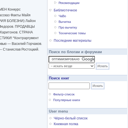
Рекомендации
МЕН Конкурс
Библиотечное
ассказ Факты Майя
ЧаВо
ОРИЯ БОЛЕЗНИ) Лайон
Вычитка
с Федоров. ПРОДАВЦЫ
Про вычитку
 Харитонов. СТРАНА
Технические темы
ТИКИ! *Контраргумент
Последние материалы
ью — Василий Горчаков.
 Станислав Ростоцкий.
Поиск по блогам и форумам
Поиск книг
Фильтр-список
Популярные книги
User menu
Чёрно-белый список
Книжная полка