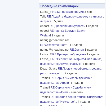
Последние комментарии
Larisa_F
RE:Беляевская премия
3 дня
Telly
RE:Подайте бедному копеечку на книжку с
литреса...
5 дней
epoost
RE:Древнейшая мудрость
1 неделя
epoost
RE:Чарльз Брокден Браун -
Wieland
1 неделя
nehug@cheaphub.net
RE:Ответственность.
1 неделя
nehug@cheaphub.net
RE:Доступ
1 неделя
Larisa_F
RE:Принцесса-бродяжка
1 неделя
Larisa_F
RE:Серия "Очень прикольная книга",
издательство Азбука-классика
1 неделя
Dead_Space
RE:Прошу переформатировать,
распознать, etc...
2 недели
Tramell
RE:Серия "Символы времени"
издательства "Аграф"
4 недели
Tramell
RE:Серия книг «Судьбы книг»
издательства «Книга»
4 недели
Tramell
RE:Книжная серия "Жизнь в искусстве"
издательство "Искусство"...
4 недели