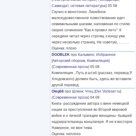
Самиздат, сетевая литература
) 05 08
Скучно и монотонно. Линейное
малохудожественное повествование идет
семимильными шагами, напоминая по стилю
скорее сочинение "Как я провел лето". К
середине читал через строчку, к концу уже
через несколько страниц. Не советую,
………
Оценка: плохо
DGOBLEK
про
Кальвино
:
Избранное
[Авторский сборник. Компиляция]
(
Современная проза
) 05 08
Компиляция...Путь в штаб (рассказ, перевод Р.
Хлодовского) должен быть, здесь же вставили
другой перевод.
Oleg68
про
Шлинк
:
Чтец
[
Der Vorleser
ru]
(
Современная проза
) 04 08
Книга- рассуждение автора о вине немецкой
нации за преступления во Второй мировой
войне и о личной трагедии женщины- бывшей
надзирательницы концлагеря. Я не в восторге.
Наверное, не моя тема.
Оценка: неплохо