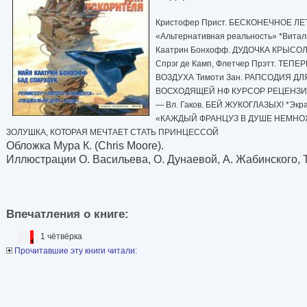
Кристофер Прист. БЕСКОНЕЧНОЕ ЛЕТО
«Альтернативная реальность» *Вита
Каатрин Бонхофф. ДУДОЧКА КРЫСОЛО
Спрэг де Камп, Флетчер Прэтт. ТЕП
ВОЗДУХА Тимоти Зан. РАПСОДИЯ ДЛЯ
ВОСХОДЯЩЕЙ НФ КУРСОР РЕЦЕНЗИИ P
— Вл. Гаков. БЕЙ ЖУКОГЛАЗЫХ! *Эк
«КАЖДЫЙ ФРАНЦУЗ В ДУШЕ НЕМНОЖЕЧК
ЗОЛУШКА, КОТОРАЯ МЕЧТАЕТ СТАТЬ ПРИНЦЕССОЙ
Обложка Мура К. (Chris Moore).
Иллюстрации О. Васильева, О. Дунаевой, А. Жабинского, Т
Впечатления о книге:
1 чётвёрка
Прочитавшие эту книги читали: