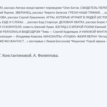
, рассказ Автора представляет переводчик *Олег Битов. СВИДЕТЕЛЬ ПЕРЕ
лий Яценко. ЗВЕРИНЕЦ, рассказ *Кирилл Залесов. ГРЕХИ НАШИ ТЯЖКИЕ…, р
ВА, рассказ Сергей Лукьяненко. ИГРЫ, КОТОРЫЕ ИГРАЮТ В ЛЮДЕЙ (ИСТ
ЕРЬ ЕЩЕ И СЛОНЫ…, рассказ Бад Спархоук. ДЕЛОВАЯ ХВАТКА, рассказ Бори
 УСКОРИТЕЛЯ, повесть Евгений Лукин. ВЗГЛЯД СО ВТОРОЙ ПОЛКИ Евгений
ERSONALIA ВИДЕОДРОМ *Тема — Сергей Кудрявцев. И НИКАКОЙ ФАНТАС
ранизация — Владимир Ковалев. КИНОЗАЛПЫ «ПУШКИ» ЖЮЛЯ ВЕРНА *Интерв
О ФАНТАСТ…» (интервью с Люком Бессоном) *Рецензии *Герой экрана —
. Константиновой, А. Филиппова.