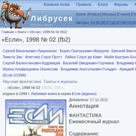
Перейти к основному содержанию
Книжная полка
Правила
Блоги
Форумы
Книги:
[Новые]
[Жанры]
[Серии]
[П
Либрусек
Авторы:
[А]
[Б]
[В]
[Г]
[Д]
[Е]
[Ж]
[З]
[И
Много книг
Вы здесь
Главная
»
Книги
»
«Если», 1998 № 02 (fb2)
«Если», 1998 № 02 (fb2)
Сергей Васильевич Лукьяненко
Борис Григорьевич Фёдоров
Евгений Викт
Тимоти Зан
Флетчер Спрэг Прэтт
Лайон Спрэг де Камп
Майя Каатрин Б
Сергей Валентинович Кудрявцев
Василий Овидиевич Горчаков
Владимир 
Ирина Альфредовна Оганесова
Владимир Анатольевич Гольдич
Аркадий 
(Если 2/1998)
Научная фантастика
Газеты и журналы
«Если», 1998 № 02
1855K, 258 с.
издано в 1998 г.
Любимая книга
в серии
Если (журнал)
Добавлена: 17.11.2011
Аннотация
ФАНТАСТИКА
Ежемесячный журнал
Содержание: