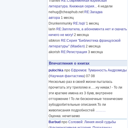
Tramell
RE:Современная корейская
литература. Книжная серия...
4 недели
nehug@cheaphub.net
RE:Загадка
автора
1 месяц
Drunkenmunky
RE:/sql/
1 месяц
larin
RE:Заплатила, а абонемента нет и скачать
ничего не могу!
2 месяца
sibkron
RE:Серия "Библиотека французской
литературы" (Макбел)
2 месяца
akorish
RE:Регистрация
3 месяца
Впечатления о книгах
pulochka
про
Ефремов
:
Туманность Андромеды
(
Научная фантастика
) 07 08
Несколько раз в своей жизни пыталась
прочитать эту трилогию и......ну никак.! - То ли
эти краткие имена из 3 букв, внутренее
отторжение ! То ли бесконечные технические
зубодробительные описания.То ли
живописания подробностей
………
Оценка: нечитаемо
Barbud
про
Соловей
:
Линия иной судьбы
(
Альтернативная история
,
Попаданцы
,