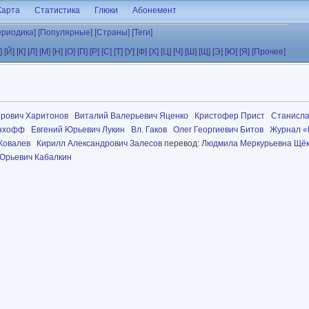
Карта
Статистика
Глюки
Абонемент
ериодика]
[Популярные]
[Страны]
[Теги]
]
[Й]
[К]
[Л]
[М]
[Н]
[О]
[П]
[Р]
[С]
[Т]
[У]
[Ф]
[Х]
[Ц]
[Ч]
[Ш]
[Щ]
[Э]
[Ю]
[Я]
[Прочее]
орович Харитонов
Виталий Валерьевич Яценко
Кристофер Прист
Станисла
онхофф
Евгений Юрьевич Лукин
Вл. Гаков
Олег Георгиевич Битов
Журнал «
Ковалев
Кирилл Александрович Залесов
перевод:
Людмила Меркурьевна Щё
Юрьевич Кабалкин