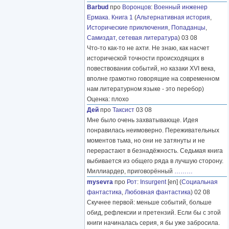
Barbud
про
Воронцов
:
Военный инженер
Ермака. Книга 1
(
Альтернативная история
,
Исторические приключения
,
Попаданцы
,
Самиздат, сетевая литература
) 03 08
Что-то как-то не ахти. Не знаю, как насчет
исторической точности происходящих в
повествовании событий, но казаки XVI века,
вполне грамотно говорящие на современном
нам литературном языке - это перебор)
Оценка: плохо
Дей
про
Таксист
03 08
Мне было очень захватывающе. Идея
понравилась неимоверно. Переживательных
моментов тьма, но они не затянуты и не
перерастают в безнадёжность. Седьмая книга
выбивается из общего ряда в лучшую сторону.
Миллиардер, приговорённый
………
mysevra
про
Рот
:
Insurgent
[en] (
Социальная
фантастика
,
Любовная фантастика
) 02 08
Скучнее первой: меньше событий, больше
обид, рефлексии и претензий. Если бы с этой
книги начиналась серия, я бы уже забросила.