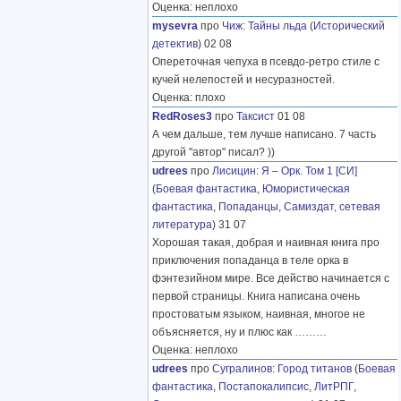
Оценка: неплохо
mysevra
про
Чиж
:
Тайны льда
(
Исторический
детектив
) 02 08
Опереточная чепуха в псевдо-ретро стиле с
кучей нелепостей и несуразностей.
Оценка: плохо
RedRoses3
про
Таксист
01 08
А чем дальше, тем лучше написано. 7 часть
другой "автор" писал? ))
udrees
про
Лисицин
:
Я – Орк. Том 1 [СИ]
(
Боевая фантастика
,
Юмористическая
фантастика
,
Попаданцы
,
Самиздат, сетевая
литература
) 31 07
Хорошая такая, добрая и наивная книга про
приключения попаданца в теле орка в
фэнтезийном мире. Все действо начинается с
первой страницы. Книга написана очень
простоватым языком, наивная, многое не
объясняется, ну и плюс как
………
Оценка: неплохо
udrees
про
Сугралинов
:
Город титанов
(
Боевая
фантастика
,
Постапокалипсис
,
ЛитРПГ
,