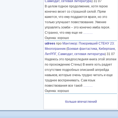
Самиздат, сетевая литература
) 31 07
В целом годное продолжение, хотя герою
конечно везет со страшной силой. Прям
кажется, что ему поддаются враги, но это
только улучшает повествование. Умение
управлять зомби – это конечно имба героя.
Странно, что ему еще не
………
Оценка: хорошо
udrees
про
Мантикор
:
Покоривший СТЕНУ 23:
Многогранник
(
Боевая фантастика
,
Киберпанк
,
ЛитРПГ
,
Самиздат, сетевая литература
) 31 07
Надеюсь это предпоследняя книга этой эпопеи
по прохождению Стены) В книге хоть радует
отсутствие подробных описаний апгрейда
навыков, которые очень трудно читать и еще
труднее воспринимать. Сам язык
повествования все такой
………
Оценка: хорошо
больше впечатлений