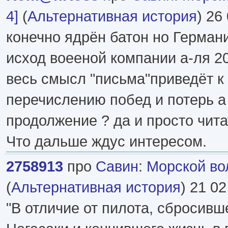
4]
(
Альтернативная история
) 26
конечно ядрён батон но Герман
исход воееной компании а-ля 20
весь смысл "письма"приведёт к
перечислению побед и потерь а
продолжение ? да и просто чита
Что дальше ждус интересом.
2758913
про
Савин
:
Морской вол
(
Альтернативная история
) 21 02
"В отличие от пилота, сбросивш