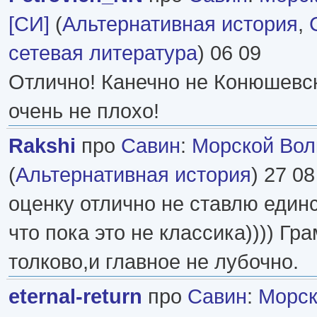
[СИ]
(
Альтернативная история
,
сетевая литература
) 06 09
Отлично! Канечно не Конюшевск
очень не плохо!
Rakshi
про
Савин
:
Морской Волк
(
Альтернативная история
) 27 08
оценку отлично не ставлю един
что пока это не классика)))) Гр
толково,и главное не лубочно.
eternal-return
про
Савин
:
Морск