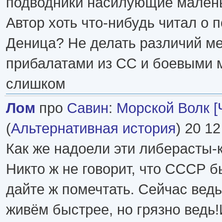
подводники насилующие маленьк
Автор хоть что-нибудь читал о 
Деница? Не делать различий м
прибалатами из СС и боевыми м
слишком
Лом
про
Савин
:
Морской Волк [Ч
(
Альтернативная история
) 20 12
Как же надоели эти либерасты-кр
Никто ж не говорит, что СССР 
дайте ж помечтать. Сейчас ведь
живём быстрее, но грязно ведь!