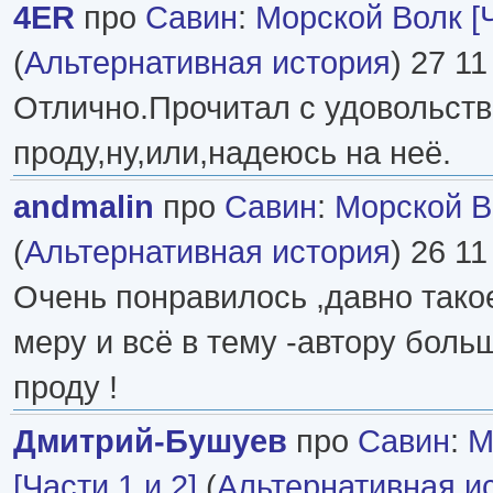
4ER
про
Савин
:
Морской Волк [Ч
(
Альтернативная история
) 27 11
Отлично.Прочитал с удовольст
проду,ну,или,надеюсь на неё.
andmalin
про
Савин
:
Морской Во
(
Альтернативная история
) 26 11
Очень понравилось ,давно такое
меру и всё в тему -автору боль
проду !
Дмитрий-Бушуев
про
Савин
:
М
[Части 1 и 2]
(
Альтернативная и