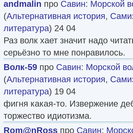
andmalin
про
Савин
:
Морской во
(
Альтернативная история
,
Самиз
литература
) 24 04
Раз волк хает значит надо читат
серьёзно то мне понравилось.
Волк-59
про
Савин
:
Морской вол
(
Альтернативная история
,
Самиз
литература
) 19 04
фигня какая-то. Извержение де
торжество идиотизма.
Rom@nRoss
про
Савин
:
Морско