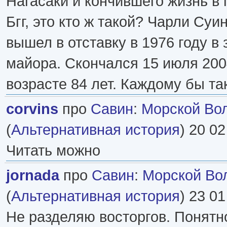
Нагасаки и кончившего жизнь в 
Бгг, это кто ж такой? Чарли Суин
вышел в отставку в 1976 году в 
майора. Скончался 15 июля 200
возрасте 84 лет. Каждому бы так
corvins
про
Савин
:
Морской Вол
(
Альтернативная история
) 20 02
Читать можно
jornada
про
Савин
:
Морской Вол
(
Альтернативная история
) 23 01
Не разделяю восторгов. Понятно