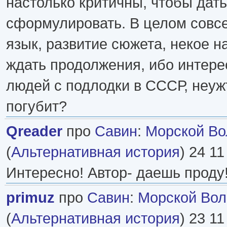
настолько критичны, чтобы дать
сформулировать. В целом совс
язык, развитие сюжета, некое н
ждать продолжения, ибо интере
людей с подлодки в СССР, неуж
погубит?
Qreader
про
Савин
:
Морской Вол
(
Альтернативная история
) 24 11
Интересно! Автор- даешь проду!
primuz
про
Савин
:
Морской Волк
(
Альтернативная история
) 23 11