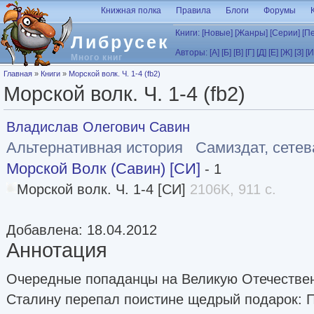
Перейти к основному содержанию
Книжная полка
Правила
Блоги
Форумы
Книги:
[Новые]
[Жанры]
[Серии]
[П
Либрусек
Авторы:
[А]
[Б]
[В]
[Г]
[Д]
[Е]
[Ж]
[З]
[И
Много книг
Вы здесь
Главная
»
Книги
»
Морской волк. Ч. 1-4 (fb2)
Морской волк. Ч. 1-4 (fb2)
Владислав Олегович Савин
Альтернативная история
Самиздат, сетев
Морской Волк (Савин) [СИ]
- 1
Морской волк. Ч. 1-4 [СИ]
2106K, 911 с.
Добавлена: 18.04.2012
Аннотация
Очередные попаданцы на Великую Отечествен
Сталину перепал поистине щедрый подарок: 