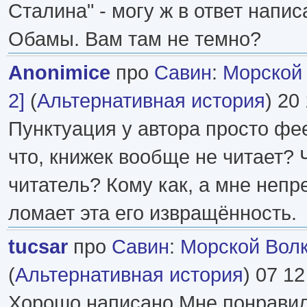
Сталина" - могу ж в ответ напис
Обамы. Вам там не темно?
Anonimice
про
Савин
:
Морской 
2]
(
Альтернативная история
) 20
Пунктуация у автора просто фе
что, книжек вообще не читает? Ч
читатель? Кому как, а мне непр
ломает эта его извращённость.
tucsar
про
Савин
:
Морской Волк 
(
Альтернативная история
) 07 12
Хорошо написано.Мне понравил