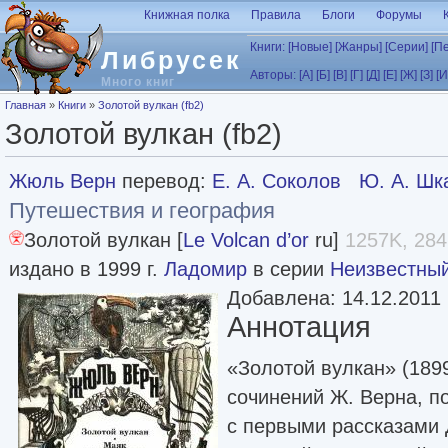
Перейти к основному содержанию
Книжная полка
Правила
Блоги
Форумы
Книги:
[Новые]
[Жанры]
[Серии]
[П
Либрусек
Авторы:
[А]
[Б]
[В]
[Г]
[Д]
[Е]
[Ж]
[З]
[И
Много книг
Вы здесь
Главная
»
Книги
»
Золотой вулкан (fb2)
Золотой вулкан (fb2)
Жюль Верн
перевод:
Е. А. Соколов
Ю. А. Шк
Путешествия и география
Золотой вулкан [
Le Volcan d’or
ru]
1257K, 284
издано в 1999 г.
Ладомир
в серии
Неизвестны
Добавлена: 14.12.2011
Аннотация
«Золотой вулкан» (189
сочинений Ж. Верна, п
с первыми рассказами 