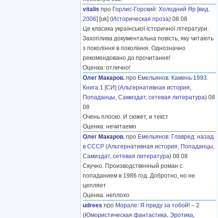
vitalis
про
Горлис-Горский
:
Холодний Яр [вид.
2006]
[uk] (
Историческая проза
) 08 08
Це класика української історичної літератури.
Захоплива документальна повість, яку читають
з покоління в покоління. Однозначно
рекомендовано до прочитання!
Оценка: отлично!
Олег Макаров.
про
Емельянов
:
Камень 1993.
Книга 1 [СИ]
(
Альтернативная история
,
Попаданцы
,
Самиздат, сетевая литература
) 08
08
Очень плоско. И сюжет, и текст
Оценка: нечитаемо
Олег Макаров.
про
Емельянов
:
Главред: назад
в СССР
(
Альтернативная история
,
Попаданцы
,
Самиздат, сетевая литература
) 08 08
Скучно. Производственный роман с
попаданием в 1986 год. Добротно, но не
цепляет
Оценка: неплохо
udrees
про
Морале
:
Я приду за тобой! – 2
(
Юмористическая фантастика
,
Эротика
,