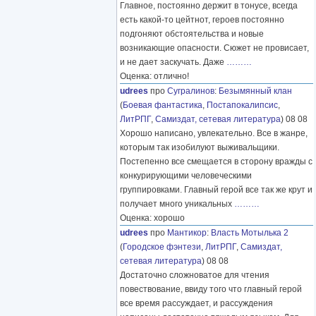
Главное, постоянно держит в тонусе, всегда
есть какой-то цейтнот, героев постоянно
подгоняют обстоятельства и новые
возникающие опасности. Сюжет не провисает,
и не дает заскучать. Даже
………
Оценка: отлично!
udrees
про
Сугралинов
:
Безымянный клан
(
Боевая фантастика
,
Постапокалипсис
,
ЛитРПГ
,
Самиздат, сетевая литература
) 08 08
Хорошо написано, увлекательно. Все в жанре,
которым так изобилуют выживальщики.
Постепенно все смещается в сторону вражды с
конкурирующими человеческими
группировками. Главный герой все так же крут и
получает много уникальных
………
Оценка: хорошо
udrees
про
Мантикор
:
Власть Мотылька 2
(
Городское фэнтези
,
ЛитРПГ
,
Самиздат,
сетевая литература
) 08 08
Достаточно сложноватое для чтения
повествование, ввиду того что главный герой
все время рассуждает, и рассуждения