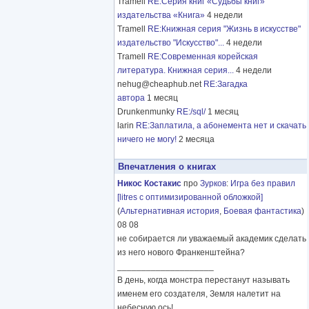
Tramell
RE:Серия книг «Судьбы книг»
издательства «Книга»
4 недели
Tramell
RE:Книжная серия "Жизнь в искусстве"
издательство "Искусство"...
4 недели
Tramell
RE:Современная корейская
литература. Книжная серия...
4 недели
nehug@cheaphub.net
RE:Загадка
автора
1 месяц
Drunkenmunky
RE:/sql/
1 месяц
larin
RE:Заплатила, а абонемента нет и скачать
ничего не могу!
2 месяца
Впечатления о книгах
Никос Костакис
про
Зурков
:
Игра без правил
[litres с оптимизированной обложкой]
(
Альтернативная история
,
Боевая фантастика
)
08 08
не собирается ли уважаемый академик сделать
из него нового Франкенштейна?
____________________
В день, когда монстра перестанут называть
именем его создателя, Земля налетит на
небесную ось!