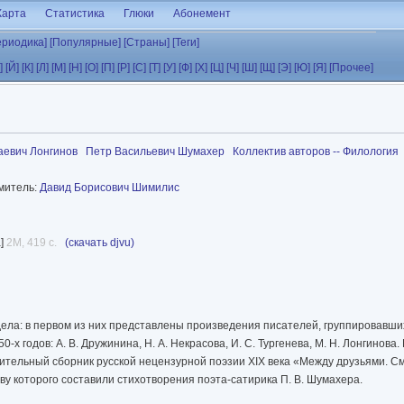
Карта
Статистика
Глюки
Абонемент
ериодика]
[Популярные]
[Страны]
[Теги]
]
[Й]
[К]
[Л]
[М]
[Н]
[О]
[П]
[Р]
[С]
[Т]
[У]
[Ф]
[Х]
[Ц]
[Ч]
[Ш]
[Щ]
[Э]
[Ю]
[Я]
[Прочее]
аевич Лонгинов
Петр Васильевич Шумахер
Коллектив авторов -- Филология
итель:
Давид Борисович Шимилис
а]
2M, 419 с.
(скачать djvu)
ела: в первом из них представлены произведения писателей, группировавши
х годов: А. В. Дружинина, Н. А. Некрасова, И. С. Тургенева, М. Н. Лонгинова
ительный сборник русской нецензурной поэзии XIX века «Между друзьями. 
ву которого составили стихотворения поэта-сатирика П. В. Шумахера.