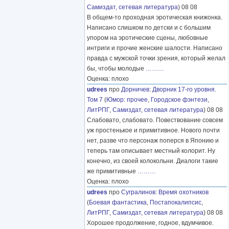
Самиздат, сетевая литература
) 08 08
В общем-то проходная эротическая книжонка.
Написано слишком по детски и с большим
упором на эротические сцены, любовные
интриги и прочие женские шалости. Написано
правда с мужской точки зрения, который желал
бы, чтобы молодые
………
Оценка: плохо
udrees
про
Дорничев
:
Дворник 17-го уровня.
Том 7
(
Юмор: прочее
,
Городское фэнтези
,
ЛитРПГ
,
Самиздат, сетевая литература
) 08 08
Слабовато, слабовато. Повествование совсем
уж простенькое и примитивное. Нового почти
нет, разве что персонаж поперся в Японию и
теперь там описывает местный колорит. Ну
конечно, из своей колокольни. Диалоги такие
же примитивные
………
Оценка: плохо
udrees
про
Сугралинов
:
Время охотников
(
Боевая фантастика
,
Постапокалипсис
,
ЛитРПГ
,
Самиздат, сетевая литература
) 08 08
Хорошее продолжение, годное, вдумчивое.