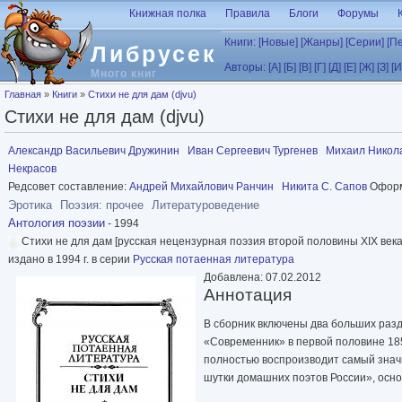
Перейти к основному содержанию
Книжная полка
Правила
Блоги
Форумы
Книги:
[Новые]
[Жанры]
[Серии]
[П
Либрусек
Авторы:
[А]
[Б]
[В]
[Г]
[Д]
[Е]
[Ж]
[З]
[И
Много книг
Вы здесь
Главная
»
Книги
»
Стихи не для дам (djvu)
Стихи не для дам (djvu)
Александр Васильевич Дружинин
Иван Сергеевич Тургенев
Михаил Никол
Некрасов
Редсовет составление:
Андрей Михайлович Ранчин
Никита С. Сапов
Оформ
Эротика
Поэзия: прочее
Литературоведение
Антология поэзии
- 1994
Стихи не для дам [русская нецензурная поэзия второй половины XIX век
издано в 1994 г. в серии
Русская потаенная литература
Добавлена: 07.02.2012
Аннотация
В сборник включены два больших разд
«Современник» в первой половине 1850-
полностью воспроизводит самый знач
шутки домашних поэтов России», осно