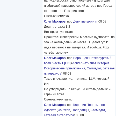
написаны достаточно тяжелым языком. Для
любителей наверное серий автора про Город
которого нет, Покорившего
………
Оценка: неплохо
Олег Макаров.
про
Девятиэтажники
08 08
Девятиэтажка 1-3
Вот прямо увлекает.
Прочитал, с интересом. Местами нудновато, но
это не очень длинные места. В целом гут. И
идея переноса не затёртая. И вообще. Жду
четвёртую книгу
Олег Макаров.
про
Воронцов
:
Петербургский
врач. Часть 1 [СИ]
(
Альтернативная история
,
Исторические приключения
,
Самиздат, сетевая
литература
) 08 08
Такое впечатление, что писал LLM, который
ИИ.
Но утверждать не берусь. И читать дальше 20
страниц тоже
Оценка: нечитаемо
Олег Макаров.
про
Карелин
:
Теперь я не
Адвокат
(
Фэнтези
,
Попаданцы
,
Самиздат,
сетевая литература
) 08 08