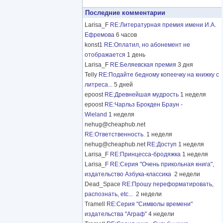
Последние комментарии
Larisa_F
RE:Литературная премия имени И.А.
Ефремова
6 часов
konst1
RE:Оплатил, но абонемент не
отображается
1 день
Larisa_F
RE:Беляевская премия
3 дня
Telly
RE:Подайте бедному копеечку на книжку с
литреса...
5 дней
epoost
RE:Древнейшая мудрость
1 неделя
epoost
RE:Чарльз Брокден Браун -
Wieland
1 неделя
nehug@cheaphub.net
RE:Ответственность.
1 неделя
nehug@cheaphub.net
RE:Доступ
1 неделя
Larisa_F
RE:Принцесса-бродяжка
1 неделя
Larisa_F
RE:Серия "Очень прикольная книга",
издательство Азбука-классика
2 недели
Dead_Space
RE:Прошу переформатировать,
распознать, etc...
2 недели
Tramell
RE:Серия "Символы времени"
издательства "Аграф"
4 недели