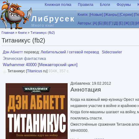
Перейти к основному содержанию
Книжная полка
Правила
Блоги
Форумы
Книги:
[Новые]
[Жанры]
[Серии]
[П
Либрусек
Авторы:
[А]
[Б]
[В]
[Г]
[Д]
[Е]
[Ж]
[З]
[И
Много книг
Вы здесь
Главная
»
Книги
»
Титаникус (fb2)
Титаникус (fb2)
Дэн Абнетт
перевод:
Любительский / сетевой перевод
Sidecrawler
Эпическая фантастика
Warhammer 40000 [Межавторский цикл]
Титаникус [
Titanicus
ru]
934K, 357 с.
Добавлена: 19.02.2012
Аннотация
Когда на важный мир-кузницу Орест н
недавнее участие в войне и крайнюю 
Когда боги-машины шагают на войну, м
поклялись спасти.
Ожесточённые сражения Титанов апока
WH40000.