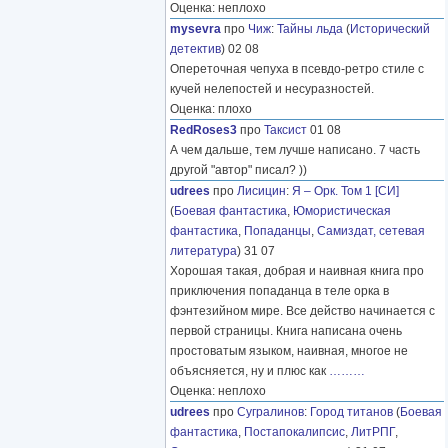
Оценка: неплохо
mysevra
про
Чиж
:
Тайны льда
(
Исторический
детектив
) 02 08
Опереточная чепуха в псевдо-ретро стиле с
кучей нелепостей и несуразностей.
Оценка: плохо
RedRoses3
про
Таксист
01 08
А чем дальше, тем лучше написано. 7 часть
другой "автор" писал? ))
udrees
про
Лисицин
:
Я – Орк. Том 1 [СИ]
(
Боевая фантастика
,
Юмористическая
фантастика
,
Попаданцы
,
Самиздат, сетевая
литература
) 31 07
Хорошая такая, добрая и наивная книга про
приключения попаданца в теле орка в
фэнтезийном мире. Все действо начинается с
первой страницы. Книга написана очень
простоватым языком, наивная, многое не
объясняется, ну и плюс как
………
Оценка: неплохо
udrees
про
Сугралинов
:
Город титанов
(
Боевая
фантастика
,
Постапокалипсис
,
ЛитРПГ
,