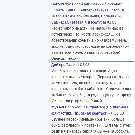
Barbud
про
Воронцов
:
Военный инженер
Ермака. Книга 1
(
Альтернативная история
,
Исторические приключения
,
Попаданцы
,
Самиздат, сетевая литература
) 03 08
Что-то как-то не ахти. Не знаю, как насчет
исторической точности происходящих в
повествовании событий, но казаки XVI века,
вполне грамотно говорящие на современном
нам литературном языке - это перебор)
Оценка: плохо
Дей
про
Таксист
03 08
Мне было очень захватывающе. Идея
понравилась неимоверно. Переживательных
моментов тьма, но они не затянуты и не
перерастают в безнадёжность. Седьмая книга
выбивается из общего ряда в лучшую сторону.
Миллиардер, приговорённый
………
mysevra
про
Рот
:
Insurgent
[en] (
Социальная
фантастика
,
Любовная фантастика
) 02 08
Скучнее первой: меньше событий, больше
обид, рефлексии и претензий. Если бы с этой
книги начиналась серия, я бы уже забросила.