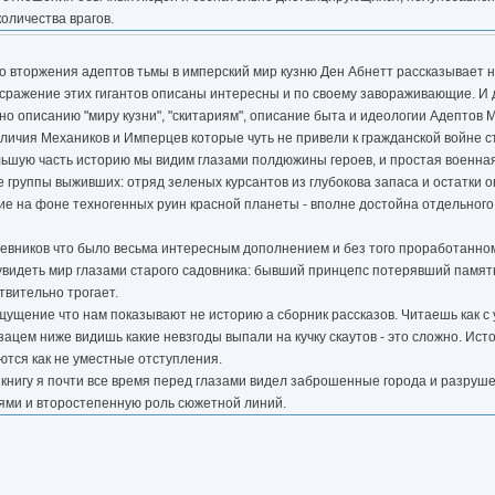
количества врагов.
о вторжения адептов тьмы в имперский мир кузню Ден Абнетт рассказывает н
и сражение этих гигантов описаны интересны и по своему завораживающие. И
ано описанию "миру кузни", "скитариям", описание быта и идеологии Адептов М
чия Механиков и Имперцев которые чуть не привели к гражданской войне ст
ольшую часть историю мы видим глазами полдюжины героев, и простая военн
е группы выживших: отряд зеленых курсантов из глубокова запаса и остатки о
ние на фоне техногенных руин красной планеты - вполне достойна отдельного
чевников что было весьма интересным дополнением и без того проработанном
увидеть мир глазами старого садовника: бывший принцепс потерявший память 
твительно трогает.
ущение что нам показывают не историю а сборник рассказов. Читаешь как с 
ацем ниже видишь какие невзгоды выпали на кучку скаутов - это сложно. Ис
тся как не уместные отступления.
я книгу я почти все время перед глазами видел заброшенные города и разру
оями и второстепенную роль сюжетной линий.