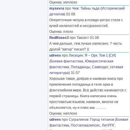
Оценка: неплохо
mysevra
про
Чиж
:
Тайны льда
(
Исторический
детектив
) 02 08
Опереточная чепуха в псевдо-ретро стиле с
кучей нелепостей и несуразностей.
Оценка: плохо
RedRoses3
про
Таксист
01 08
А чем дальше, тем лучше написано. 7 часть
другой "автор" писал? ))
udrees
про
Лисицин
:
Я – Орк. Том 1 [СИ]
(
Боевая фантастика
,
Юмористическая
фантастика
,
Попаданцы
,
Самиздат, сетевая
литература
) 31 07
Хорошая такая, добрая и наивная книга про
приключения попаданца в теле орка в
фэнтезийном мире. Все действо начинается с
первой страницы. Книга написана очень
простоватым языком, наивная, многое не
объясняется, ну и плюс как
………
Оценка: неплохо
udrees
про
Сугралинов
:
Город титанов
(
Боевая
фантастика
,
Постапокалипсис
,
ЛитРПГ
,