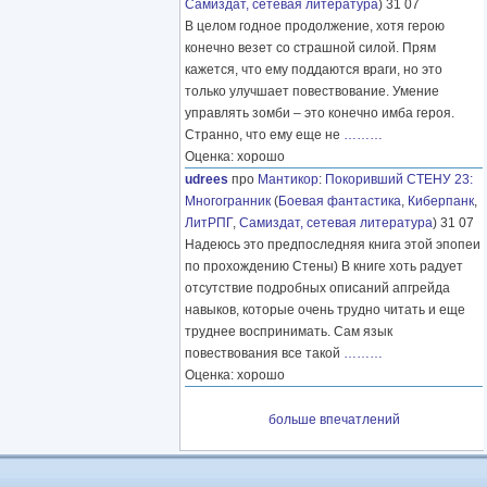
Самиздат, сетевая литература
) 31 07
В целом годное продолжение, хотя герою
конечно везет со страшной силой. Прям
кажется, что ему поддаются враги, но это
только улучшает повествование. Умение
управлять зомби – это конечно имба героя.
Странно, что ему еще не
………
Оценка: хорошо
udrees
про
Мантикор
:
Покоривший СТЕНУ 23:
Многогранник
(
Боевая фантастика
,
Киберпанк
,
ЛитРПГ
,
Самиздат, сетевая литература
) 31 07
Надеюсь это предпоследняя книга этой эпопеи
по прохождению Стены) В книге хоть радует
отсутствие подробных описаний апгрейда
навыков, которые очень трудно читать и еще
труднее воспринимать. Сам язык
повествования все такой
………
Оценка: хорошо
больше впечатлений