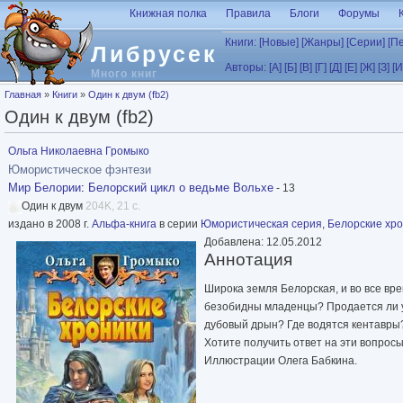
Перейти к основному содержанию
Книжная полка
Правила
Блоги
Форумы
Книги:
[Новые]
[Жанры]
[Серии]
[П
Либрусек
Авторы:
[А]
[Б]
[В]
[Г]
[Д]
[Е]
[Ж]
[З]
[И
Много книг
Вы здесь
Главная
»
Книги
»
Один к двум (fb2)
Один к двум (fb2)
Ольга Николаевна Громыко
Юмористическое фэнтези
Мир Белории
:
Белорский цикл о ведьме Вольхе
- 13
Один к двум
204K, 21 с.
издано в 2008 г.
Альфа-книга
в серии
Юмористическая серия
,
Белорские хро
Добавлена: 12.05.2012
Аннотация
Широка земля Белорская, и во все вре
безобидны младенцы? Продается ли уд
дубовый дрын? Где водятся кентавры
Хотите получить ответ на эти вопросы
Иллюстрации Олега Бабкина.