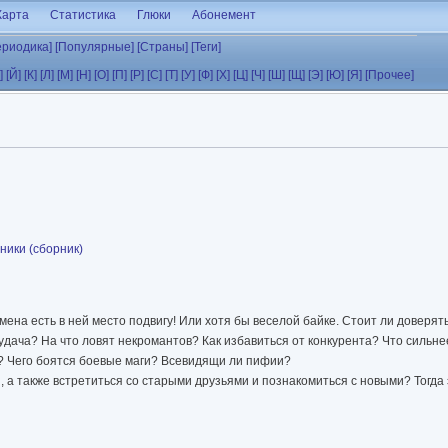
Карта
Статистика
Глюки
Абонемент
ериодика]
[Популярные]
[Страны]
[Теги]
]
[Й]
[К]
[Л]
[М]
[Н]
[О]
[П]
[Р]
[С]
[Т]
[У]
[Ф]
[Х]
[Ц]
[Ч]
[Ш]
[Щ]
[Э]
[Ю]
[Я]
[Прочее]
ники (сборник)
мена есть в ней место подвигу! Или хотя бы веселой байке. Стоит ли доверят
ача? На что ловят некромантов? Как избавиться от конкурента? Что сильнее
? Чего боятся боевые маги? Всевидящи ли пифии?
, а также встретиться со старыми друзьями и познакомиться с новыми? Тогда э