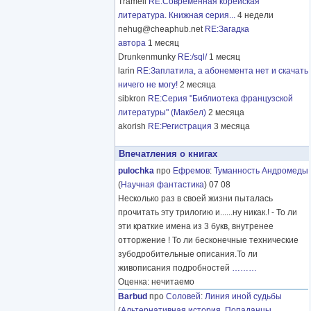
Tramell
RE:Современная корейская
литература. Книжная серия...
4 недели
nehug@cheaphub.net
RE:Загадка
автора
1 месяц
Drunkenmunky
RE:/sql/
1 месяц
larin
RE:Заплатила, а абонемента нет и скачать
ничего не могу!
2 месяца
sibkron
RE:Серия "Библиотека французской
литературы" (Макбел)
2 месяца
akorish
RE:Регистрация
3 месяца
Впечатления о книгах
pulochka
про
Ефремов
:
Туманность Андромеды
(
Научная фантастика
) 07 08
Несколько раз в своей жизни пыталась
прочитать эту трилогию и......ну никак.! - То ли
эти краткие имена из 3 букв, внутренее
отторжение ! То ли бесконечные технические
зубодробительные описания.То ли
живописания подробностей
………
Оценка: нечитаемо
Barbud
про
Соловей
:
Линия иной судьбы
(
Альтернативная история
,
Попаданцы
,