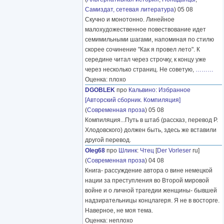
Самиздат, сетевая литература
) 05 08
Скучно и монотонно. Линейное
малохудожественное повествование идет
семимильными шагами, напоминая по стилю
скорее сочинение "Как я провел лето". К
середине читал через строчку, к концу уже
через несколько страниц. Не советую,
………
Оценка: плохо
DGOBLEK
про
Кальвино
:
Избранное
[Авторский сборник. Компиляция]
(
Современная проза
) 05 08
Компиляция...Путь в штаб (рассказ, перевод Р.
Хлодовского) должен быть, здесь же вставили
другой перевод.
Oleg68
про
Шлинк
:
Чтец
[
Der Vorleser
ru]
(
Современная проза
) 04 08
Книга- рассуждение автора о вине немецкой
нации за преступления во Второй мировой
войне и о личной трагедии женщины- бывшей
надзирательницы концлагеря. Я не в восторге.
Наверное, не моя тема.
Оценка: неплохо