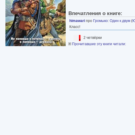
Впечатления о книге:
himawari
про
Громыко
:
Один к двум
(
Ю
Класс!
2 четвёрки
Прочитавшие эту книги читали: