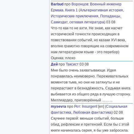
Barbud
про
Воронцов
:
Военный инженер
Ермака. Книга 1
(
Альтернативная история
,
Исторические приключения
,
Попаданцы
,
Самиздат, сетевая литература
) 03 08
Что-то как-то не ахти. Не знаю, как насчет
исторической точности происходящих в
повествовании событий, но казаки XVI века,
вполне грамотно говорящие на современном
нам литературном языке - это перебор)
Оценка: плохо
Дей
про
Таксист
03 08
Мне было очень захватывающе. Идея
понравилась неимоверно. Переживательных
моментов тьма, но они не затянуты и не
перерастают в безнадёжность. Седьмая книга
выбивается из общего ряда в лучшую сторону.
Миллиардер, приговорённый
………
mysevra
про
Рот
:
Insurgent
[en] (
Социальная
фантастика
,
Любовная фантастика
) 02 08
Скучнее первой: меньше событий, больше
обид, рефлексии и претензий. Если бы с этой
книги начиналась серия, я бы уже забросила.