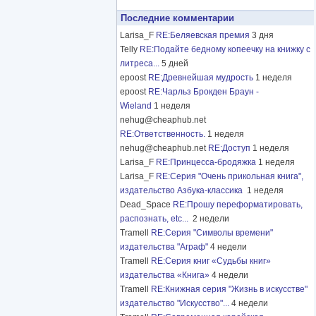
Последние комментарии
Larisa_F
RE:Беляевская премия
3 дня
Telly
RE:Подайте бедному копеечку на книжку с
литреса...
5 дней
epoost
RE:Древнейшая мудрость
1 неделя
epoost
RE:Чарльз Брокден Браун -
Wieland
1 неделя
nehug@cheaphub.net
RE:Ответственность.
1 неделя
nehug@cheaphub.net
RE:Доступ
1 неделя
Larisa_F
RE:Принцесса-бродяжка
1 неделя
Larisa_F
RE:Серия "Очень прикольная книга",
издательство Азбука-классика
1 неделя
Dead_Space
RE:Прошу переформатировать,
распознать, etc...
2 недели
Tramell
RE:Серия "Символы времени"
издательства "Аграф"
4 недели
Tramell
RE:Серия книг «Судьбы книг»
издательства «Книга»
4 недели
Tramell
RE:Книжная серия "Жизнь в искусстве"
издательство "Искусство"...
4 недели