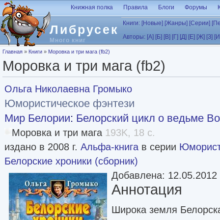
Перейти к основному содержанию
Книжная полка
Правила
Блоги
Форумы
Книги:
[Новые]
[Жанры]
[Серии]
[П
Либрусек
Авторы:
[А]
[Б]
[В]
[Г]
[Д]
[Е]
[Ж]
[З]
[И
Много книг
Вы здесь
Главная
»
Книги
»
Моровка и три мага (fb2)
Моровка и три мага (fb2)
Ольга Николаевна Громыко
Юмористическое фэнтези
Мир Белории
:
Белорский цикл о ведьме В
Моровка и три мага
193K, 18 с.
издано в 2008 г.
Альфа-книга
в серии
Юморист
Белорские хроники (сборник)
Добавлена: 12.05.2012
Аннотация
Широка земля Белорска