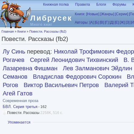
Перейти к основному содержанию
Книжная полка
Правила
Блоги
Форумы
Книги:
[Новые]
[Жанры]
[Серии]
[П
Либрусек
Авторы:
[А]
[Б]
[В]
[Г]
[Д]
[Е]
[Ж]
[З]
[И
Много книг
Вы здесь
Главная
»
Книги
»
Повести. Рассказы (fb2)
Повести. Рассказы (fb2)
Лу Синь
перевод:
Николай Трофимович Федор
Рогачев
Сергей Леонидович Тихвинский
В. 
Лазаревна Фишман
Лев Залманович Эйдлин
Семанов
Владислав Федорович Сорокин
Вл
Рогов
Виктор Васильевич Петров
Валерий Т
Агей Гатов
Современная проза
БВЛ. Серия третья
- 162
Повести. Рассказы
2258K, 516 с.
Показать
Упоминается