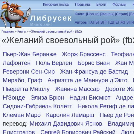
Перейти к основному содержанию
Книжная полка
Правила
Блоги
Форумы
Книги:
[Новые]
[Жанры]
[Серии]
[П
Либрусек
Авторы:
[А]
[Б]
[В]
[Г]
[Д]
[Е]
[Ж]
[З]
[И
Много книг
Вы здесь
Главная
»
Книги
»
«Желаний своевольный рой» (fb2)
«Желаний своевольный рой» (fb
Пьер-Жан Беранже
Жорж Брассенс
Теофиль
Лафонтен
Поль Верлен
Борис Виан
Жан М
Реверони Сен-Сир
Жан-Франсуа де Бастид
Мирабо, Граф
Анриэтта де Маннури д’Экто
Пьеретта Мишлу
Жанина Массар
Дороте Ж
Н'Зонде
Элиза Брюн
Надин Бисмют
Андре
Сидони-Габриель Колетт
Никола Ретиф де ла
Клеман Маро
Каролин Ламарш
Пьер де Ро
перевод:
Михаил Давидович Яснов
Владими
Елистратов
Сергей Борисович Райский
Люд