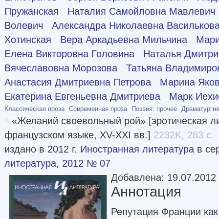
Пружанская
Наталия Самойловна Мавлевич
Волевич
Александра Николаевна Васильков
Хотинская
Вера Аркадьевна Мильчина
Мари
Елена Викторовна Головина
Наталья Дмитри
Вячеславовна Морозова
Татьяна Владимиро
Анастасия Дмитриевна Петрова
Марина Яков
Екатерина Евгеньевна Дмитриева
Марк Иехи
Классическая проза
Современная проза
Поэзия: прочее
Драматургия
«Желаний своевольный рой» [эротическая л
французском языке, XV-XXI вв.]
2232K, 283 с.
издано в 2012 г.
Иностранная литература
в се
литература, 2012 № 07
Добавлена: 19.07.2012
Аннотация
Репутация Франции как