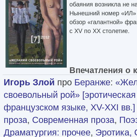
обаяния возникла не н
Нынешний номер «ИЛ» 
обзор «галантной» фра
с XV по XX столетие.
Впечатления о 
Игорь Злой
про
Беранже
:
«Жел
своевольный рой» [эротическая
французском языке, XV-XXI вв.]
проза
,
Современная проза
,
Поэ
Драматургия: прочее
,
Эротика, 