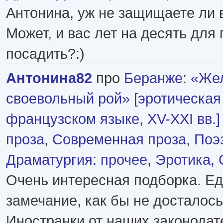
Антонина, уж не защищаете ли
Может, и вас лет на десять для
посадить?:)
Антонина82
про
Беранже
:
«Же
своевольный рой» [эротическая
французском языке, XV-XXI вв.]
проза
,
Современная проза
,
Поэ
Драматургия: прочее
,
Эротика, 
Очень интересная подборка. Е
замечание, как бы не досталос
Иностранки от наших законодат