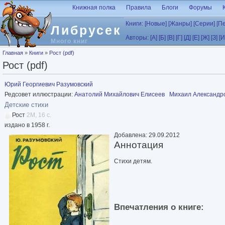
Перейти к основному содержанию
Книжная полка
Правила
Блоги
Форумы
Книги:
[Новые]
[Жанры]
[Серии]
[П
Либрусек
Авторы:
[А]
[Б]
[В]
[Г]
[Д]
[Е]
[Ж]
[З]
[И
Много книг
Вы здесь
Главная
»
Книги
»
Рост (pdf)
Рост (pdf)
Юрий Георгиевич Разумовский
Редсовет иллюстрации:
Анатолий Михайлович Елисеев
Михаил Александр
Детские стихи
Рост
2M, 16 с.
издано в 1958 г.
Добавлена: 29.09.2012
Аннотация
Стихи детям.
Впечатления о книге: