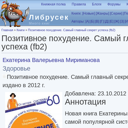
Перейти к основному содержанию
Книжная полка
Правила
Блоги
Форумы
Книги:
[Новые]
[Жанры]
[Серии]
[П
Либрусек
Авторы:
[А]
[Б]
[В]
[Г]
[Д]
[Е]
[Ж]
[З]
[И
Много книг
Вы здесь
Главная
»
Книги
»
Позитивное похудение. Самый главный секрет успеха (fb2)
Позитивное похудение. Самый г
успеха (fb2)
Екатерина Валерьевна Мириманова
Здоровье
Позитивное похудение. Самый главный секр
издано в 2012 г.
Добавлена: 23.10.2012
Аннотация
Новая книга Екатерины
самой популярной сист