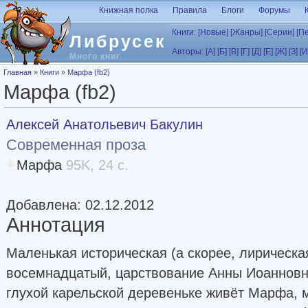
Перейти к основному содержанию
Книжная полка
Правила
Блоги
Форумы
Книги:
[Новые]
[Жанры]
[Серии]
[П
Либрусек
Авторы:
[А]
[Б]
[В]
[Г]
[Д]
[Е]
[Ж]
[З]
[И
Много книг
Вы здесь
Главная
»
Книги
»
Марфа (fb2)
Марфа (fb2)
Алексей Анатольевич Бакулин
Современная проза
Марфа
95K, 24 с.
Добавлена: 02.12.2012
Аннотация
Маленькая историческая (а скорее, лирическая
восемнадцатый, царствование Анны Иоанновны
глухой карельской деревеньке живёт Марфа, 