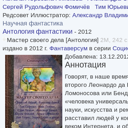
Сергей Рудольфович Фомичёв
Тим Юрьев
Редсовет Иллюстратор:
Александр Владим
Научная фантастика
Антология фантастики
- 2012
Мастер своего дела [Антология]
2M, 242 с
издано в 2012 г.
Фантаверсум
в серии
Соци
Добавлена: 13.12.201
Аннотация
Говорят, в наше врем
второго Леонардо да
Ломоносова или Бен
«человека универсаль
науки, искусства и ре
расставил людей у ко
веком Интернета, и 