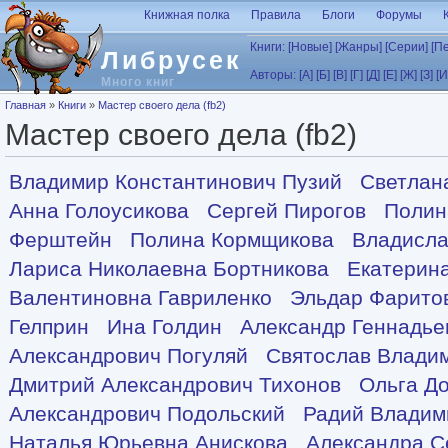
Перейти к основному содержанию
Книжная полка
Правила
Блоги
Форумы
Книги:
[Новые]
[Жанры]
[Серии]
[П
Либрусек
Авторы:
[А]
[Б]
[В]
[Г]
[Д]
[Е]
[Ж]
[З]
[И
Много книг
Вы здесь
Главная
»
Книги
»
Мастер своего дела (fb2)
Мастер своего дела (fb2)
Владимир Константинович Пузий
Светлан
Анна Голоусикова
Сергей Пирогов
Полин
Ферштейн
Полина Кормщикова
Владисла
Лариса Николаевна Бортникова
Екатерин
Валентиновна Гавриленко
Эльдар Фарито
Гелприн
Ина Голдин
Александр Геннадье
Александрович Погуляй
Святослав Влади
Дмитрий Александрович Тихонов
Ольга Д
Александрович Подольский
Радий Владим
Наталья Юрьевна Анискова
Александра С