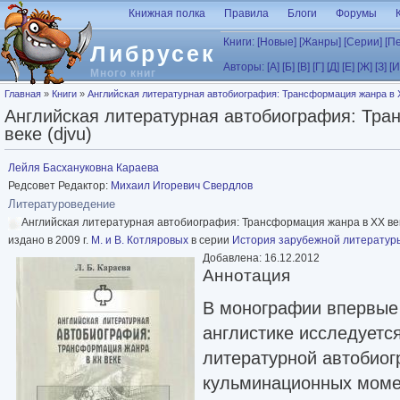
Перейти к основному содержанию
Книжная полка
Правила
Блоги
Форумы
Книги:
[Новые]
[Жанры]
[Серии]
[П
Либрусек
Авторы:
[А]
[Б]
[В]
[Г]
[Д]
[Е]
[Ж]
[З]
[И
Много книг
Вы здесь
Главная
»
Книги
»
Английская литературная автобиография: Трансформация жанра в X
Английская литературная автобиография: Тра
веке (djvu)
Лейля Басхануковна Караева
Редсовет Редактор:
Михаил Игоревич Свердлов
Литературоведение
Английская литературная автобиография: Трансформация жанра в XX в
издано в 2009 г.
М. и В. Котляровых
в серии
История зарубежной литератур
Добавлена: 16.12.2012
Аннотация
В монографии впервые 
англистике исследуетс
литературной автобиог
кульминационных момен