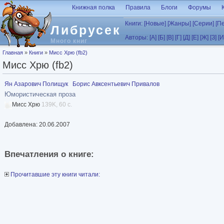
Перейти к основному содержанию
Книжная полка
Правила
Блоги
Форумы
Книги:
[Новые]
[Жанры]
[Серии]
[П
Либрусек
Авторы:
[А]
[Б]
[В]
[Г]
[Д]
[Е]
[Ж]
[З]
[И
Много книг
Вы здесь
Главная
»
Книги
»
Мисс Хрю (fb2)
Мисс Хрю (fb2)
Ян Азарович Полищук
Борис Авксентьевич Привалов
Юмористическая проза
Мисс Хрю
139K, 60 с.
Добавлена: 20.06.2007
Впечатления о книге:
Прочитавшие эту книги читали: