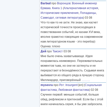
Barbud
про
Воронцов
:
Военный инженер
Ермака. Книга 1
(
Альтернативная история
,
Исторические приключения
,
Попаданцы
,
Самиздат, сетевая литература
) 03 08
Что-то как-то не ахти. Не знаю, как насчет
исторической точности происходящих в
повествовании событий, но казаки XVI века,
вполне грамотно говорящие на современном
нам литературном языке - это перебор)
Оценка: плохо
Дей
про
Таксист
03 08
Мне было очень захватывающе. Идея
понравилась неимоверно. Переживательных
моментов тьма, но они не затянуты и не
перерастают в безнадёжность. Седьмая книга
выбивается из общего ряда в лучшую сторону.
Миллиардер, приговорённый
………
mysevra
про
Рот
:
Insurgent
[en] (
Социальная
фантастика
,
Любовная фантастика
) 02 08
Скучнее первой: меньше событий, больше
обид, рефлексии и претензий. Если бы с этой
книги начиналась серия, я бы уже забросила.