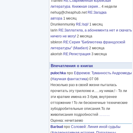
Tramell
RE:Современная корейская
литература. Книжная серия...
4 недели
nehug@cheaphub.net
RE:Загадка
автора
1 месяц
Drunkenmunky
RE:/sql/
1 месяц
larin
RE:Заплатила, а абонемента нет и скачать
ничего не могу!
2 месяца
sibkron
RE:Серия "Библиотека французской
литературы" (Макбел)
2 месяца
akorish
RE:Регистрация
3 месяца
Впечатления о книгах
pulochka
про
Ефремов
:
Туманность Андромеды
(
Научная фантастика
) 07 08
Несколько раз в своей жизни пыталась
прочитать эту трилогию и......ну никак.! - То ли
эти краткие имена из 3 букв, внутренее
отторжение ! То ли бесконечные технические
зубодробительные описания.То ли
живописания подробностей
………
Оценка: нечитаемо
Barbud
про
Соловей
:
Линия иной судьбы
(
Альтернативная история
,
Попаданцы
,