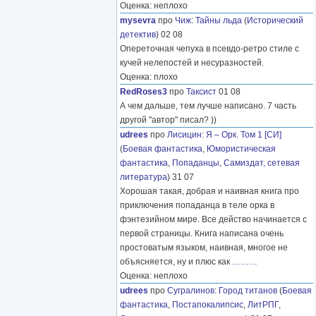
Оценка: неплохо
mysevra
про
Чиж
:
Тайны льда
(
Исторический
детектив
) 02 08
Опереточная чепуха в псевдо-ретро стиле с
кучей нелепостей и несуразностей.
Оценка: плохо
RedRoses3
про
Таксист
01 08
А чем дальше, тем лучше написано. 7 часть
другой "автор" писал? ))
udrees
про
Лисицин
:
Я – Орк. Том 1 [СИ]
(
Боевая фантастика
,
Юмористическая
фантастика
,
Попаданцы
,
Самиздат, сетевая
литература
) 31 07
Хорошая такая, добрая и наивная книга про
приключения попаданца в теле орка в
фэнтезийном мире. Все действо начинается с
первой страницы. Книга написана очень
простоватым языком, наивная, многое не
объясняется, ну и плюс как
………
Оценка: неплохо
udrees
про
Сугралинов
:
Город титанов
(
Боевая
фантастика
,
Постапокалипсис
,
ЛитРПГ
,