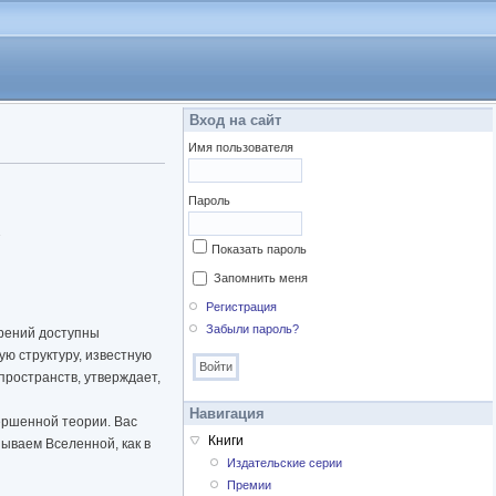
Вход на сайт
Имя пользователя
Пароль
.
Показать пароль
Запомнить меня
Регистрация
Забыли пароль?
ерений доступны
ю структуру, известную
пространств, утверждает,
Навигация
вершенной теории. Вас
Книги
ываем Вселенной, как в
Издательские серии
Премии