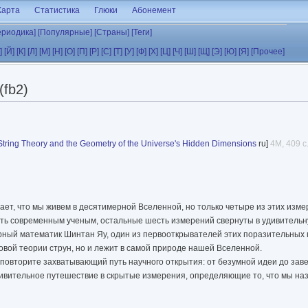
Карта
Статистика
Глюки
Абонемент
ериодика]
[Популярные]
[Страны]
[Теги]
]
[Й]
[К]
[Л]
[М]
[Н]
[О]
[П]
[Р]
[С]
[Т]
[У]
[Ф]
[Х]
[Ц]
[Ч]
[Ш]
[Щ]
[Э]
[Ю]
[Я]
[Прочее]
(fb2)
String Theory and the Geometry of the Universe's Hidden Dimensions
ru]
4M, 409 с
ет, что мы живем в десятимерной Вселенной, но только четыре из этих изм
ть современным ученым, остальные шесть измерений свернуты в удивительну
рный математик Шинтан Яу, один из первооткрывателей этих поразительных 
новой теории струн, но и лежит в самой природе нашей Вселенной.
ми повторите захватывающий путь научного открытия: от безумной идеи до за
ивительное путешествие в скрытые измерения, определяющие то, что мы наз