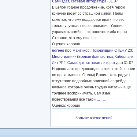
Самиздат, сетевая литература
) 31 07
В целом годное продолжение, хотя герою
конечно везет со страшной силой. Прям
кажется, что ему поддаются враги, но это
только улучшает повествование. Умение
управлять зомби – это конечно имба героя.
Странно, что ему еще не
………
Оценка: хорошо
udrees
про
Мантикор
:
Покоривший СТЕНУ 23:
Многогранник
(
Боевая фантастика
,
Киберпанк
,
ЛитРПГ
,
Самиздат, сетевая литература
) 31 07
Надеюсь это предпоследняя книга этой эпопеи
по прохождению Стены) В книге хоть радует
отсутствие подробных описаний апгрейда
навыков, которые очень трудно читать и еще
труднее воспринимать. Сам язык
повествования все такой
………
Оценка: хорошо
больше впечатлений