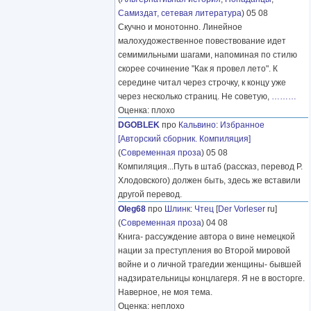
Самиздат, сетевая литература
) 05 08
Скучно и монотонно. Линейное
малохудожественное повествование идет
семимильными шагами, напоминая по стилю
скорее сочинение "Как я провел лето". К
середине читал через строчку, к концу уже
через несколько страниц. Не советую,
………
Оценка: плохо
DGOBLEK
про
Кальвино
:
Избранное
[Авторский сборник. Компиляция]
(
Современная проза
) 05 08
Компиляция...Путь в штаб (рассказ, перевод Р.
Хлодовского) должен быть, здесь же вставили
другой перевод.
Oleg68
про
Шлинк
:
Чтец
[
Der Vorleser
ru]
(
Современная проза
) 04 08
Книга- рассуждение автора о вине немецкой
нации за преступления во Второй мировой
войне и о личной трагедии женщины- бывшей
надзирательницы концлагеря. Я не в восторге.
Наверное, не моя тема.
Оценка: неплохо