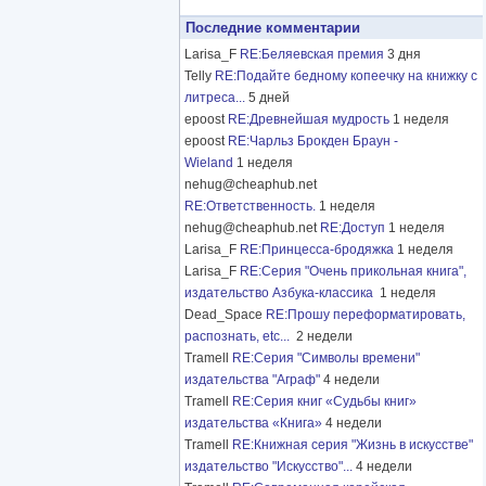
Последние комментарии
Larisa_F
RE:Беляевская премия
3 дня
Telly
RE:Подайте бедному копеечку на книжку с
литреса...
5 дней
epoost
RE:Древнейшая мудрость
1 неделя
epoost
RE:Чарльз Брокден Браун -
Wieland
1 неделя
nehug@cheaphub.net
RE:Ответственность.
1 неделя
nehug@cheaphub.net
RE:Доступ
1 неделя
Larisa_F
RE:Принцесса-бродяжка
1 неделя
Larisa_F
RE:Серия "Очень прикольная книга",
издательство Азбука-классика
1 неделя
Dead_Space
RE:Прошу переформатировать,
распознать, etc...
2 недели
Tramell
RE:Серия "Символы времени"
издательства "Аграф"
4 недели
Tramell
RE:Серия книг «Судьбы книг»
издательства «Книга»
4 недели
Tramell
RE:Книжная серия "Жизнь в искусстве"
издательство "Искусство"...
4 недели