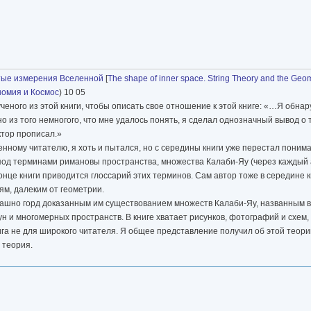
ытые измерения Вселенной
[
The shape of inner space. String Theory and the Geom
номия и Космос
) 10 05
ченого из этой книги, чтобы описать свое отношение к этой книге: «…Я обнар
но из того немногого, что мне удалось понять, я сделал однозначный вывод о т
октор прописал.»
енному читателю, я хоть и пытался, но с середины книги уже перестал понима
од терминами римановы пространства, множества Калаби-Яу (через каждый а
онце книги приводится глоссарий этих терминов. Сам автор тоже в середине к
м, далеким от геометрии.
рашно горд доказанным им существованием множеств Калаби-Яу, названным в т
н и многомерных пространств. В книге хватает рисунков, фотографий и схем
книга не для широкого читателя. Я общее представление получил об этой теори
 теория.