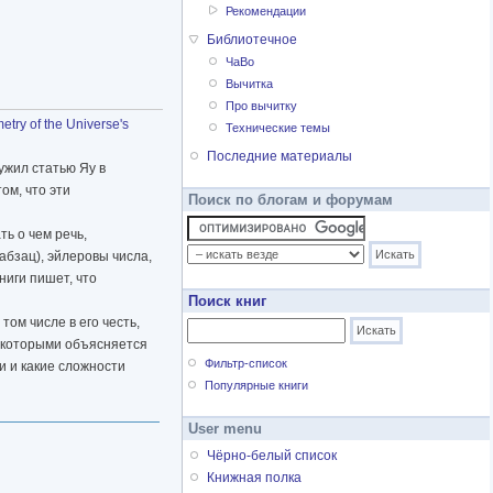
Рекомендации
Библиотечное
ЧаВо
Вычитка
Про вычитку
etry of the Universe's
Технические темы
Последние материалы
ужил статью Яу в
ом, что эти
Поиск по блогам и форумам
ть о чем речь,
бзац), эйлеровы числа,
ниги пишет, что
Поиск книг
ом числе в его честь,
, которыми объясняется
Фильтр-список
и и какие сложности
Популярные книги
User menu
Чёрно-белый список
Книжная полка