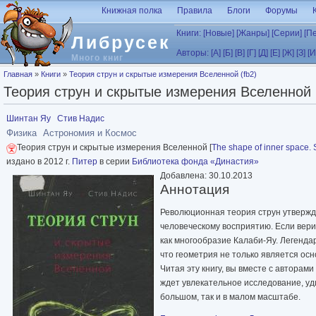
Перейти к основному содержанию
Книжная полка
Правила
Блоги
Форумы
Книги:
[Новые]
[Жанры]
[Серии]
[П
Либрусек
Авторы:
[А]
[Б]
[В]
[Г]
[Д]
[Е]
[Ж]
[З]
[И
Много книг
Вы здесь
Главная
»
Книги
»
Теория струн и скрытые измерения Вселенной (fb2)
Теория струн и скрытые измерения Вселенной 
Шинтан Яу
Стив Надис
Физика
Астрономия и Космос
Теория струн и скрытые измерения Вселенной [
The shape of inner space. 
издано в 2012 г.
Питер
в серии
Библиотека фонда «Династия»
Добавлена: 30.10.2013
Аннотация
Революционная теория струн утвержда
человеческому восприятию. Если вери
как многообразие Калаби-Яу. Легенда
что геометрия не только является ос
Читая эту книгу, вы вместе с автора
ждет увлекательное исследование, уд
большом, так и в малом масштабе.