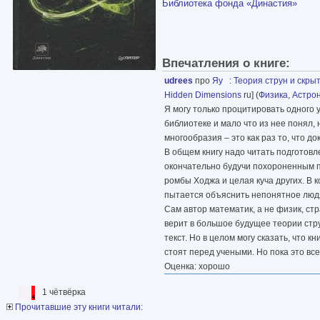
Библиотека фонда «Династия»
Впечатления о книге:
udrees
про
Яу
:
Теория струн и скр
Hidden Dimensions
ru] (
Физика
,
Астро
Я могу только процитировать одного у
библиотеке и мало что из нее понял, 
многообразия – это как раз то, что д
В общем книгу надо читать подготовл
окончательно будучи похороненным п
ромбы Ходжа и целая куча других. В к
пытается объяснить непонятное людя
Сам автор математик, а не физик, ст
верит в большое будущее теории стру
текст. Но в целом могу сказать, что 
стоят перед учеными. Но пока это все
Оценка: хорошо
1 чётвёрка
Прочитавшие эту книги читали: