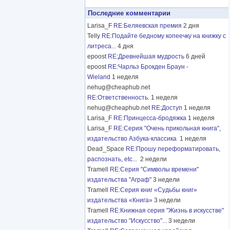
Последние комментарии
Larisa_F
RE:Беляевская премия
2 дня
Telly
RE:Подайте бедному копеечку на книжку с
литреса...
4 дня
epoost
RE:Древнейшая мудрость
6 дней
epoost
RE:Чарльз Брокден Браун -
Wieland
1 неделя
nehug@cheaphub.net
RE:Ответственность.
1 неделя
nehug@cheaphub.net
RE:Доступ
1 неделя
Larisa_F
RE:Принцесса-бродяжка
1 неделя
Larisa_F
RE:Серия "Очень прикольная книга",
издательство Азбука-классика
1 неделя
Dead_Space
RE:Прошу переформатировать,
распознать, etc...
2 недели
Tramell
RE:Серия "Символы времени"
издательства "Аграф"
3 недели
Tramell
RE:Серия книг «Судьбы книг»
издательства «Книга»
3 недели
Tramell
RE:Книжная серия "Жизнь в искусстве"
издательство "Искусство"...
3 недели