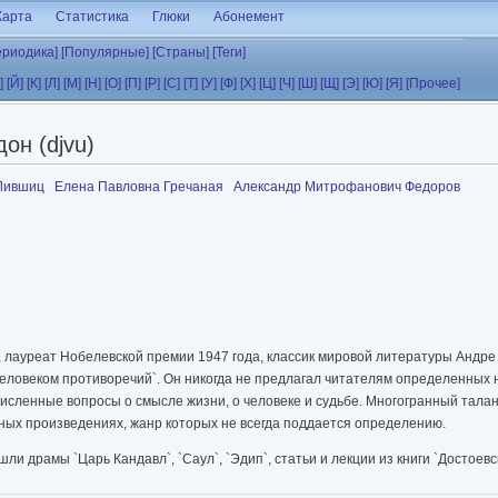
Карта
Статистика
Глюки
Абонемент
ериодика]
[Популярные]
[Страны]
[Теги]
]
[Й]
[К]
[Л]
[М]
[Н]
[О]
[П]
[Р]
[С]
[Т]
[У]
[Ф]
[Х]
[Ц]
[Ч]
[Ш]
[Щ]
[Э]
[Ю]
[Я]
[Прочее]
он (djvu)
 Лившиц
Елена Павловна Гречаная
Александр Митрофанович Федоров
 лауреат Нобелевской премии 1947 года, классик мировой литературы Андре
`человеком противоречий`. Он никогда не предлагал читателям определенных
счисленные вопросы о смысле жизни, о человеке и судьбе. Многогранный тал
скных произведениях, жанр которых не всегда поддается определению.
и драмы `Царь Кандавл`, `Саул`, `Эдип`, статьи и лекции из книги `Достоевск