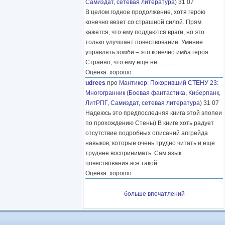
Самиздат, сетевая литература
) 31 07
В целом годное продолжение, хотя герою
конечно везет со страшной силой. Прям
кажется, что ему поддаются враги, но это
только улучшает повествование. Умение
управлять зомби – это конечно имба героя.
Странно, что ему еще не
………
Оценка: хорошо
udrees
про
Мантикор
:
Покоривший СТЕНУ 23:
Многогранник
(
Боевая фантастика
,
Киберпанк
,
ЛитРПГ
,
Самиздат, сетевая литература
) 31 07
Надеюсь это предпоследняя книга этой эпопеи
по прохождению Стены) В книге хоть радует
отсутствие подробных описаний апгрейда
навыков, которые очень трудно читать и еще
труднее воспринимать. Сам язык
повествования все такой
………
Оценка: хорошо
больше впечатлений