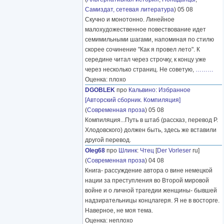
Самиздат, сетевая литература
) 05 08
Скучно и монотонно. Линейное
малохудожественное повествование идет
семимильными шагами, напоминая по стилю
скорее сочинение "Как я провел лето". К
середине читал через строчку, к концу уже
через несколько страниц. Не советую,
………
Оценка: плохо
DGOBLEK
про
Кальвино
:
Избранное
[Авторский сборник. Компиляция]
(
Современная проза
) 05 08
Компиляция...Путь в штаб (рассказ, перевод Р.
Хлодовского) должен быть, здесь же вставили
другой перевод.
Oleg68
про
Шлинк
:
Чтец
[
Der Vorleser
ru]
(
Современная проза
) 04 08
Книга- рассуждение автора о вине немецкой
нации за преступления во Второй мировой
войне и о личной трагедии женщины- бывшей
надзирательницы концлагеря. Я не в восторге.
Наверное, не моя тема.
Оценка: неплохо