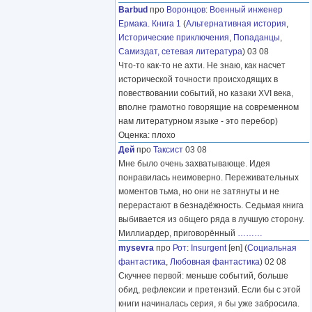
Barbud
про
Воронцов
:
Военный инженер
Ермака. Книга 1
(
Альтернативная история
,
Исторические приключения
,
Попаданцы
,
Самиздат, сетевая литература
) 03 08
Что-то как-то не ахти. Не знаю, как насчет
исторической точности происходящих в
повествовании событий, но казаки XVI века,
вполне грамотно говорящие на современном
нам литературном языке - это перебор)
Оценка: плохо
Дей
про
Таксист
03 08
Мне было очень захватывающе. Идея
понравилась неимоверно. Переживательных
моментов тьма, но они не затянуты и не
перерастают в безнадёжность. Седьмая книга
выбивается из общего ряда в лучшую сторону.
Миллиардер, приговорённый
………
mysevra
про
Рот
:
Insurgent
[en] (
Социальная
фантастика
,
Любовная фантастика
) 02 08
Скучнее первой: меньше событий, больше
обид, рефлексии и претензий. Если бы с этой
книги начиналась серия, я бы уже забросила.