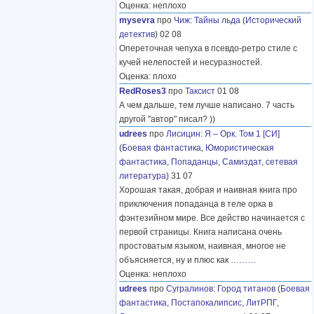
Оценка: неплохо
mysevra
про
Чиж
:
Тайны льда
(
Исторический
детектив
) 02 08
Опереточная чепуха в псевдо-ретро стиле с
кучей нелепостей и несуразностей.
Оценка: плохо
RedRoses3
про
Таксист
01 08
А чем дальше, тем лучше написано. 7 часть
другой "автор" писал? ))
udrees
про
Лисицин
:
Я – Орк. Том 1 [СИ]
(
Боевая фантастика
,
Юмористическая
фантастика
,
Попаданцы
,
Самиздат, сетевая
литература
) 31 07
Хорошая такая, добрая и наивная книга про
приключения попаданца в теле орка в
фэнтезийном мире. Все действо начинается с
первой страницы. Книга написана очень
простоватым языком, наивная, многое не
объясняется, ну и плюс как
………
Оценка: неплохо
udrees
про
Сугралинов
:
Город титанов
(
Боевая
фантастика
,
Постапокалипсис
,
ЛитРПГ
,