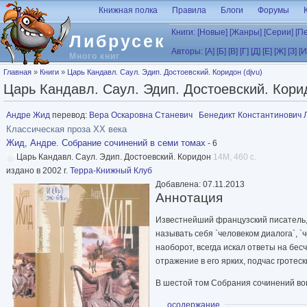
Перейти к основному содержанию
Книжная полка
Правила
Блоги
Форумы
Книги:
[Новые]
[Жанры]
[Серии]
[П
Либрусек
Авторы:
[А]
[Б]
[В]
[Г]
[Д]
[Е]
[Ж]
[З]
[И
Много книг
Вы здесь
Главная
»
Книги
»
Царь Кандавл. Саул. Эдип. Достоевский. Коридон (djvu)
Царь Кандавл. Саул. Эдип. Достоевский. Корид
Андре Жид
перевод:
Вера Оскаровна Станевич
Бенедикт Константинович
Классическая проза ХX века
Жид, Андре. Собрание сочинений в семи томах
- 6
Царь Кандавл. Саул. Эдип. Достоевский. Коридон
14M, 460 с.
издано в 2002 г.
Терра-Книжный Клуб
Добавлена: 07.11.2013
Аннотация
Известнейший французский писатель,
называть себя `человеком диалога`, 
наоборот, всегда искал ответы на бе
отражение в его ярких, подчас гроте
В шестой том Собрания сочинений вошл
Показать
осодержание