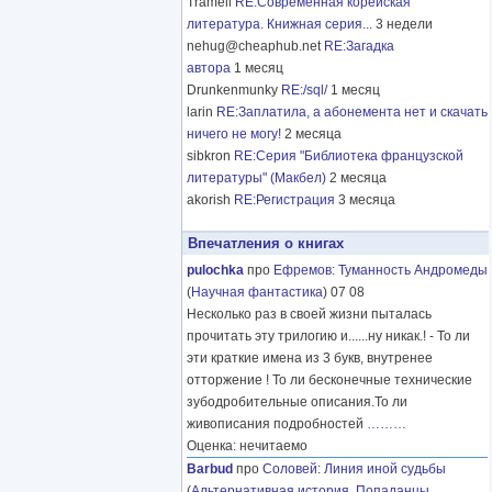
Tramell
RE:Современная корейская
литература. Книжная серия...
3 недели
nehug@cheaphub.net
RE:Загадка
автора
1 месяц
Drunkenmunky
RE:/sql/
1 месяц
larin
RE:Заплатила, а абонемента нет и скачать
ничего не могу!
2 месяца
sibkron
RE:Серия "Библиотека французской
литературы" (Макбел)
2 месяца
akorish
RE:Регистрация
3 месяца
Впечатления о книгах
pulochka
про
Ефремов
:
Туманность Андромеды
(
Научная фантастика
) 07 08
Несколько раз в своей жизни пыталась
прочитать эту трилогию и......ну никак.! - То ли
эти краткие имена из 3 букв, внутренее
отторжение ! То ли бесконечные технические
зубодробительные описания.То ли
живописания подробностей
………
Оценка: нечитаемо
Barbud
про
Соловей
:
Линия иной судьбы
(
Альтернативная история
,
Попаданцы
,