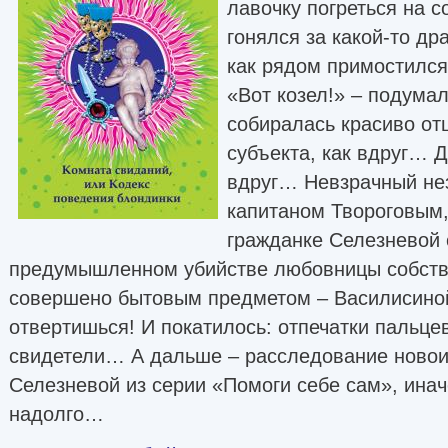
лавочку погреться на с
гонялся за какой-то др
как рядом примостился
«Вот козел!» – подума
собиралась красиво от
субъекта, как вдруг… Д
вдруг… Невзрачный не
капитаном Твороговым
гражданке Селезневой 
предумышленном убийстве любовницы собств
совершено бытовым предметом – Василисиной
отвертишься! И покатилось: отпечатки пальце
свидетели… А дальше – расследование ново
Селезневой из серии «Помоги себе сам», инач
надолго…