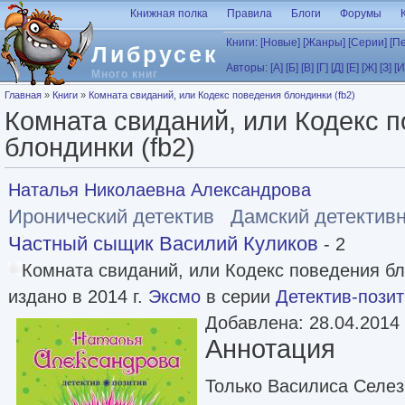
Перейти к основному содержанию
Книжная полка
Правила
Блоги
Форумы
Книги:
[Новые]
[Жанры]
[Серии]
[П
Либрусек
Авторы:
[А]
[Б]
[В]
[Г]
[Д]
[Е]
[Ж]
[З]
[И
Много книг
Вы здесь
Главная
»
Книги
»
Комната свиданий, или Кодекс поведения блондинки (fb2)
Комната свиданий, или Кодекс 
блондинки (fb2)
Наталья Николаевна Александрова
Иронический детектив
Дамский детектив
Частный сыщик Василий Куликов
- 2
Комната свиданий, или Кодекс поведения б
издано в 2014 г.
Эксмо
в серии
Детектив-пози
Добавлена: 28.04.2014
Аннотация
Только Василиса Селез