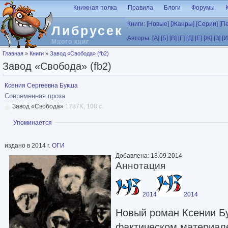
Перейти к основному содержанию
Книжная полка
Правила
Блоги
Форумы
Книги:
[Новые]
[Жанры]
[Серии]
[П
Либрусек
Авторы:
[А]
[Б]
[В]
[Г]
[Д]
[Е]
[Ж]
[З]
[И
Много книг
Вы здесь
Главная
»
Книги
»
Завод «Свобода» (fb2)
Завод «Свобода» (fb2)
Ксения Сергеевна Букша
Современная проза
Завод «Свобода»
1787K, 108 с.
Показать
Упоминается
издано в 2014 г.
ОГИ
Добавлена: 13.09.2014
Аннотация
2014
2014
Новый роман Ксении Б
фактическом материале