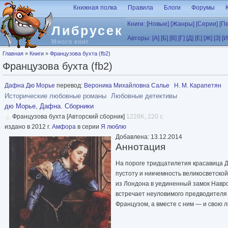
Перейти к основному содержанию
Книжная полка
Правила
Блоги
Форумы
Книги:
[Новые]
[Жанры]
[Серии]
[П
Либрусек
Авторы:
[А]
[Б]
[В]
[Г]
[Д]
[Е]
[Ж]
[З]
[И
Много книг
Вы здесь
Главная
»
Книги
»
Французова бухта (fb2)
Французова бухта (fb2)
Дафна Дю Морье
перевод:
Вероника Михайловна Салье
Н. М. Карапетян
Исторические любовные романы
Любовные детективы
дю Морье, Дафна. Сборники
Французова бухта [Авторский сборник]
1228K, 220 с.
издано в 2012 г.
Амфора
в серии
Я люблю
Добавлена: 13.12.2014
Аннотация
На пороге тридцатилетия красавица 
пустоту и никчемность великосветской
из Лондона в уединенный замок Навр
встречает неуловимого предводителя 
Французом, а вместе с ним — и свою лю