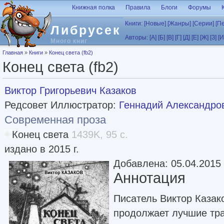
Перейти к основному содержанию
Книжная полка
Правила
Блоги
Форумы
Книги:
[Новые]
[Жанры]
[Серии]
[П
Либрусек
Авторы:
[А]
[Б]
[В]
[Г]
[Д]
[Е]
[Ж]
[З]
[И
Много книг
Вы здесь
Главная
»
Книги
»
Конец света (fb2)
Конец света (fb2)
Виктор Григорьевич Казаков
Редсовет Иллюстратор:
Геннадий Александро
Современная проза
Конец света
1439K, 95 с.
издано в 2015 г.
Добавлена: 05.04.2015
Аннотация
Писатель Виктор Казако
продолжает лучшие тра